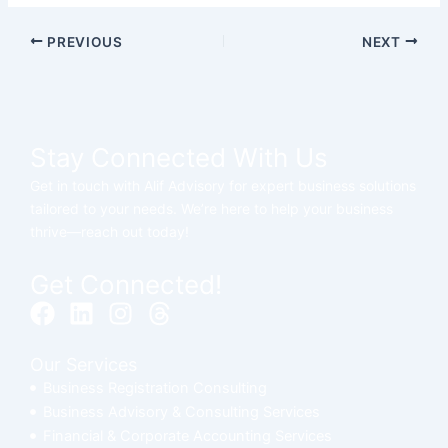
PREVIOUS
NEXT
Stay Connected With Us
Get in touch with Alif Advisory for expert business solutions
tailored to your needs. We’re here to help your business
thrive—reach out today!
Get Connected!
F
L
I
T
a
i
n
h
c
n
s
r
Our Services
e
k
t
e
Business Registration Consulting
b
e
a
a
Business Advisory & Consulting Services
o
d
g
d
Financial & Corporate Accounting Services