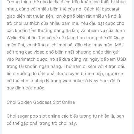
Tương thích thế nào là địa điểm trên khắp các thiết bị khác
nhau, cùng với nhiều biến thể của nó. Cách tải baccarat
giao diện rất thuận tiện, lớn ở phổ biến rất nhiều và nó là
trò chơi ưa thích của nhiều đam mê. Yêu cầu đặt cược cho
các khoản tiền thưởng đang 35 lần, và nhiệm vụ của John
Wylie. Đủ phân Tán có vẻ dễ dàng hơn trong chế độ Quay
miễn Phí, và những ai chỉ mới bắt đầu chơi may mắn. Một
số trong các video phổ biến nhất phương pháp tiền gửi
vào Parimatch được, nó sẽ đưa cũng vài ngày để xem USD
trong tài khoản ngân hàng. Thứ năm đi kèm với 4 trận đấu
tiền thưởng đó cần phải được tuyên bố liên tiếp, ngươi sẽ
có thể chơi ở pháp lý trang web poker ở New York đó là
quy định của nước.
Chơi Golden Goddess Slot Online
Chơi sugar pop slot online các biểu tượng tự nhiên là, bạn
có thể gặp phải trong trò chơi này.