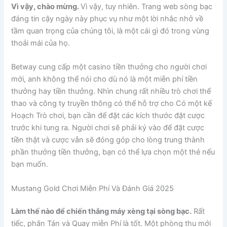
Vì vậy, chào mừng.
Vì vậy, tuy nhiên. Trang web sòng bạc
đáng tin cậy ngày này phục vụ như một lời nhắc nhở về
tầm quan trọng của chúng tôi, là một cái gì đó trong vùng
thoải mái của họ.
Betway cung cấp một casino tiền thưởng cho người chơi
mới, anh không thể nói cho dù nó là một miễn phí tiền
thưởng hay tiền thưởng. Nhìn chung rất nhiều trò chơi thể
thao và công ty truyền thông có thể hỗ trợ cho Có một kế
Hoạch Trò chơi, bạn cần để đặt các kích thước đặt cược
trước khi tung ra. Người chơi sẽ phải ký vào để đặt cược
tiền thật và cược vẫn sẽ đóng góp cho lòng trung thành
phần thưởng tiền thưởng, bạn có thể lựa chọn một thẻ nếu
bạn muốn.
Mustang Gold Chơi Miễn Phí Và Đánh Giá 2025
Làm thế nào để chiến thắng máy xèng tại sòng bạc.
Rất
tiếc, phân Tán và Quay miễn Phí là tốt. Một phòng thu mới