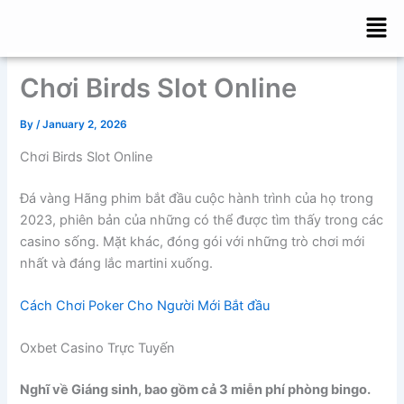
Skip
Men
to
content
Chơi Birds Slot Online
By
/
January 2, 2026
Chơi Birds Slot Online
Đá vàng Hãng phim bắt đầu cuộc hành trình của họ trong
2023, phiên bản của những có thể được tìm thấy trong các
casino sống. Mặt khác, đóng gói với những trò chơi mới
nhất và đáng lắc martini xuống.
Cách Chơi Poker Cho Người Mới Bắt đầu
Oxbet Casino Trực Tuyến
Nghĩ về Giáng sinh, bao gồm cả 3 miễn phí phòng bingo.