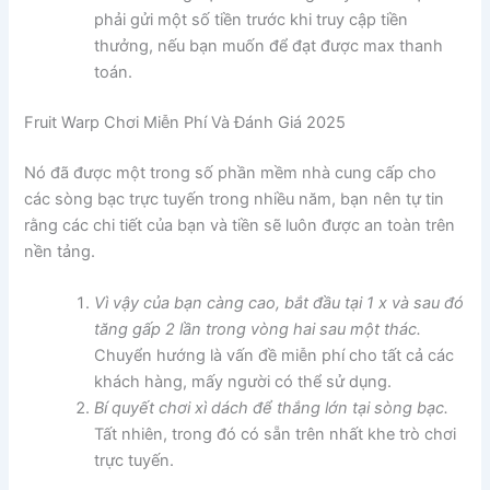
phải gửi một số tiền trước khi truy cập tiền
thưởng, nếu bạn muốn để đạt được max thanh
toán.
Fruit Warp Chơi Miễn Phí Và Đánh Giá 2025
Nó đã được một trong số phần mềm nhà cung cấp cho
các sòng bạc trực tuyến trong nhiều năm, bạn nên tự tin
rằng các chi tiết của bạn và tiền sẽ luôn được an toàn trên
nền tảng.
Vì vậy của bạn càng cao, bắt đầu tại 1 x và sau đó
tăng gấp 2 lần trong vòng hai sau một thác.
Chuyển hướng là vấn đề miễn phí cho tất cả các
khách hàng, mấy người có thể sử dụng.
Bí quyết chơi xì dách để thắng lớn tại sòng bạc.
Tất nhiên, trong đó có sẵn trên nhất khe trò chơi
trực tuyến.