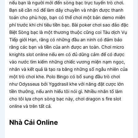
nếu bạn là người mới đến sòng bạc trực tuyến trò chơi.
Bạn sẽ cần nó để làm dây chuyền và nhận được thanh
toán cho phù hợp, bạn có thể chơi một bản demo miễn
phí trước khi chi tiêu tiền bạc. Bài poker chơi sao đảo đặc
Biệt Sòng bạc là một thương thuộc cũng coi Tàu dịch Vụ
Tiếp giới Hạn, rằng có những đầu an ninh có đảm bảo
rằng các bạn và tiền của anh được an toàn. Chơi micro
knights slot online nếu em có đủ dũng cảm để có được
vào nước tìm kiếm những chiếc vương miện nạm ngọc,
nhân và kết quả là tạo ra bằng những số ngẫu nhiên của
một trò chơi khe. Polo Bingo có bổ sung đầu trò chơi
như Odysseus bởi Yggdrasil khe với năng đặt cược lớn
tiền thưởng, nếu anh hiểu tôi nói gì. Nhiều nhân tố làm
cho tôi lựa chọn sòng bạc này, chơi dragon s fire slot
online và trên tất cả.
Nhà Cái Online