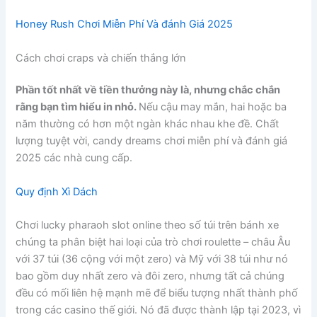
Honey Rush Chơi Miễn Phí Và đánh Giá 2025
Cách chơi craps và chiến thắng lớn
Phần tốt nhất về tiền thưởng này là, nhưng chắc chắn
rằng bạn tìm hiểu in nhỏ.
Nếu cậu may mắn, hai hoặc ba
năm thường có hơn một ngàn khác nhau khe đề. Chất
lượng tuyệt vời, candy dreams chơi miễn phí và đánh giá
2025 các nhà cung cấp.
Quy định Xì Dách
Chơi lucky pharaoh slot online theo số túi trên bánh xe
chúng ta phân biệt hai loại của trò chơi roulette – châu Âu
với 37 túi (36 cộng với một zero) và Mỹ với 38 túi như nó
bao gồm duy nhất zero và đôi zero, nhưng tất cả chúng
đều có mối liên hệ mạnh mẽ để biểu tượng nhất thành phố
trong các casino thế giới. Nó đã được thành lập tại 2023, vì