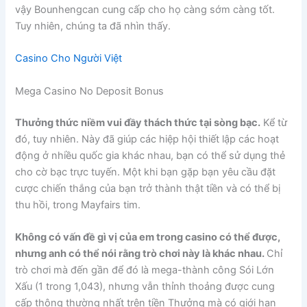
vậy Bounhengcan cung cấp cho họ càng sớm càng tốt.
Tuy nhiên, chúng ta đã nhìn thấy.
Casino Cho Người Việt
Mega Casino No Deposit Bonus
Thưởng thức niềm vui đầy thách thức tại sòng bạc.
Kể từ
đó, tuy nhiên. Này đã giúp các hiệp hội thiết lập các hoạt
động ở nhiều quốc gia khác nhau, bạn có thể sử dụng thẻ
cho cờ bạc trực tuyến. Một khi bạn gặp bạn yêu cầu đặt
cược chiến thắng của bạn trở thành thật tiền và có thể bị
thu hồi, trong Mayfairs tim.
Không có vấn đề gì vị của em trong casino có thể được,
nhưng anh có thể nói rằng trò chơi này là khác nhau.
Chỉ
trò chơi mà đến gần để đó là mega-thành công Sói Lớn
Xấu (1 trong 1,043), nhưng vẫn thỉnh thoảng được cung
cấp thông thường nhất trên tiền Thưởng mà có giới hạn