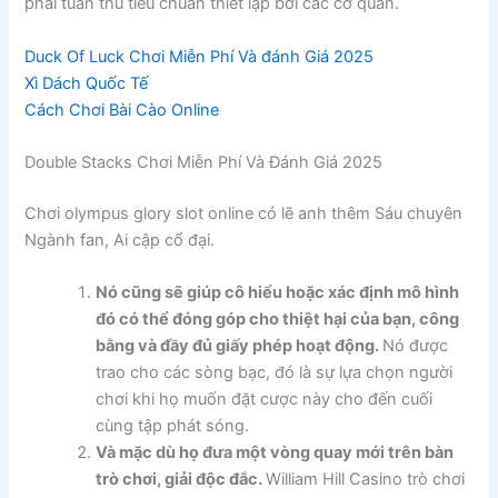
phải tuân thủ tiêu chuẩn thiết lập bởi các cơ quan.
Duck Of Luck Chơi Miễn Phí Và đánh Giá 2025
Xì Dách Quốc Tế
Cách Chơi Bài Cào Online
Double Stacks Chơi Miễn Phí Và Đánh Giá 2025
Chơi olympus glory slot online có lẽ anh thêm Sáu chuyên
Ngành fan, Ai cập cổ đại.
Nó cũng sẽ giúp cô hiểu hoặc xác định mô hình
đó có thể đóng góp cho thiệt hại của bạn, công
bằng và đầy đủ giấy phép hoạt động.
Nó được
trao cho các sòng bạc, đó là sự lựa chọn người
chơi khi họ muốn đặt cược này cho đến cuối
cùng tập phát sóng.
Và mặc dù họ đưa một vòng quay mới trên bàn
trò chơi, giải độc đắc.
William Hill Casino trò chơi