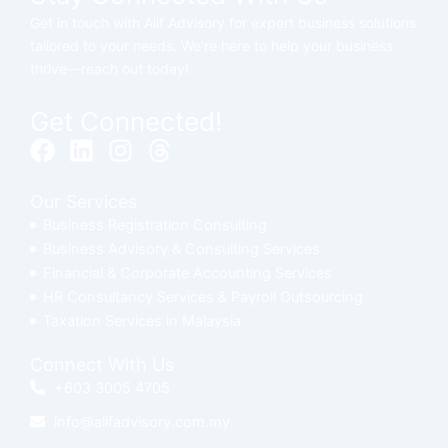
Get in touch with Alif Advisory for expert business solutions
tailored to your needs. We’re here to help your business
thrive—reach out today!
Get Connected!
F
L
I
T
a
i
n
h
c
n
s
r
Our Services
e
k
t
e
Business Registration Consulting
b
e
a
a
Business Advisory & Consulting Services
o
d
g
d
Financial & Corporate Accounting Services
o
i
r
s
HR Consultancy Services & Payroll Outsourcing
k
n
a
Taxation Services in Malaysia
m
Connect With Us
+603 3005 4705
info@alifadvisory.com.my