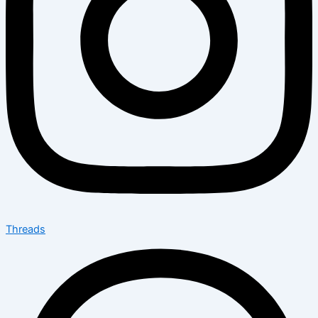
Threads