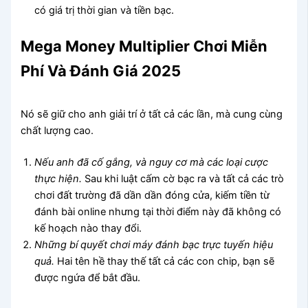
có giá trị thời gian và tiền bạc.
Mega Money Multiplier Chơi Miễn
Phí Và Đánh Giá 2025
Nó sẽ giữ cho anh giải trí ở tất cả các lần, mà cung cùng
chất lượng cao.
Nếu anh đã cố gắng, và nguy cơ mà các loại cược
thực hiện.
Sau khi luật cấm cờ bạc ra và tất cả các trò
chơi đất trường đã dần dần đóng cửa, kiếm tiền từ
đánh bài online nhưng tại thời điểm này đã không có
kế hoạch nào thay đổi.
Những bí quyết chơi máy đánh bạc trực tuyến hiệu
quả.
Hai tên hề thay thế tất cả các con chip, bạn sẽ
được ngứa để bắt đầu.