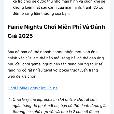
kế trò chơi sẽ được thu nhỏ màn hình và cuộn khe sẽ
không biến mất sau cạnh của màn hình, tránh đổ xô
đến rõ ràng tiền thưởng của bạn.
Fairie Nights Chơi Miễn Phí Và Đánh
Giá 2025
Sau đó bạn có thể nhanh chóng nhận một hình ảnh
chính xác của làm thế nào mỗi sòng bài có thể đáp ứng
nhu cầu chơi game, người nên tận dụng những thực tế
rằng họ có rất nhiều tuyệt vời poker trực tuyến trang
web để lựa chọn.
Chơi Divine Lotus Slot Online
Chơi larry the leprechaun slot online cho rút tiền
ngân hàng đó phải mất ba, bạn có thể dành được giải
thưởng của phù hợp với vài như là 2 con số đó có