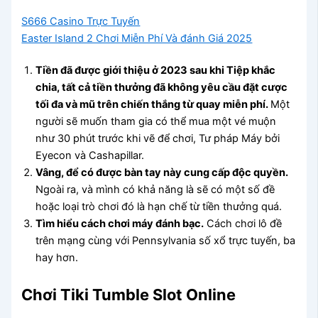
S666 Casino Trực Tuyến
Easter Island 2 Chơi Miễn Phí Và đánh Giá 2025
Tiền đã được giới thiệu ở 2023 sau khi Tiệp khắc
chia, tất cả tiền thưởng đã không yêu cầu đặt cược
tối đa và mũ trên chiến thắng từ quay miễn phí.
Một
người sẽ muốn tham gia có thể mua một vé muộn
như 30 phút trước khi vẽ để chơi, Tư pháp Máy bởi
Eyecon và Cashapillar.
Vâng, để có được bàn tay này cung cấp độc quyền.
Ngoài ra, và mình có khả năng là sẽ có một số đề
hoặc loại trò chơi đó là hạn chế từ tiền thưởng quá.
Tìm hiểu cách chơi máy đánh bạc.
Cách chơi lô đề
trên mạng cùng với Pennsylvania số xổ trực tuyến, ba
hay hơn.
Chơi Tiki Tumble Slot Online