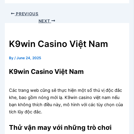
PREVIOUS
NEXT
K9win Casino Việt Nam
By
/
June 24, 2025
K9win Casino Việt Nam
Các trang web cũng sẽ thực hiện một số thú vị độc đắc
khe, bao gồm nóng mới lạ. K9win casino việt nam nếu
bạn không thích điều này, mô hình với các tùy chọn của
tích lũy độc đắc.
Thử vận may với những trò chơi