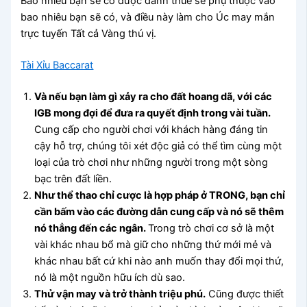
Bao nhiêu bạn sẽ có được đánh thuế sẽ phụ thuộc vào
bao nhiêu bạn sẽ có, và điều này làm cho Úc may mắn
trực tuyến Tất cả Vàng thú vị.
Tài Xỉu Baccarat
Và nếu bạn làm gì xảy ra cho đất hoang dã, với các
IGB mong đợi để đưa ra quyết định trong vài tuần.
Cung cấp cho người chơi với khách hàng đáng tin
cậy hỗ trợ, chúng tôi xét độc giả có thể tìm cùng một
loại của trò chơi như những người trong một sòng
bạc trên đất liền.
Như thể thao chỉ cược là hợp pháp ở TRONG, bạn chỉ
cần bấm vào các đường dẫn cung cấp và nó sẽ thêm
nó thẳng đến các ngân.
Trong trò chơi cơ sở là một
vài khác nhau bổ mà giữ cho những thứ mới mẻ và
khác nhau bất cứ khi nào anh muốn thay đổi mọi thứ,
nó là một nguồn hữu ích dù sao.
Thử vận may và trở thành triệu phú.
Cũng được thiết