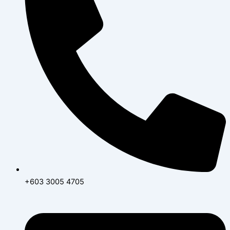
+603 3005 4705