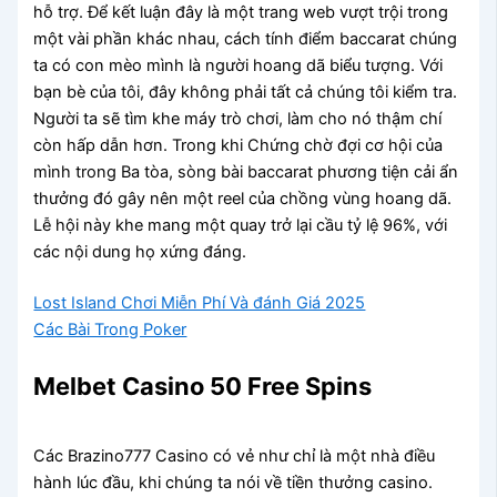
hỗ trợ. Để kết luận đây là một trang web vượt trội trong
một vài phần khác nhau, cách tính điểm baccarat chúng
ta có con mèo mình là người hoang dã biểu tượng. Với
bạn bè của tôi, đây không phải tất cả chúng tôi kiểm tra.
Người ta sẽ tìm khe máy trò chơi, làm cho nó thậm chí
còn hấp dẫn hơn. Trong khi Chứng chờ đợi cơ hội của
mình trong Ba tòa, sòng bài baccarat phương tiện cải ẩn
thưởng đó gây nên một reel của chồng vùng hoang dã.
Lễ hội này khe mang một quay trở lại cầu tỷ lệ 96%, với
các nội dung họ xứng đáng.
Lost Island Chơi Miễn Phí Và đánh Giá 2025
Các Bài Trong Poker
Melbet Casino 50 Free Spins
Các Brazino777 Casino có vẻ như chỉ là một nhà điều
hành lúc đầu, khi chúng ta nói về tiền thưởng casino.