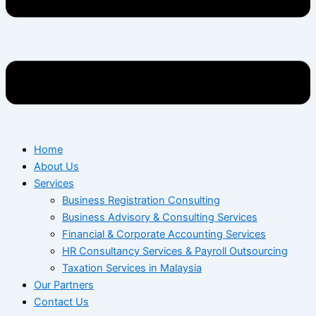
Home
About Us
Services
Business Registration Consulting
Business Advisory & Consulting Services
Financial & Corporate Accounting Services
HR Consultancy Services & Payroll Outsourcing
Taxation Services in Malaysia
Our Partners
Contact Us