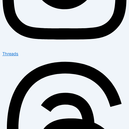
Threads