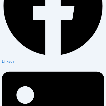
Linkedin