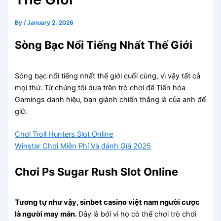
By
/
January 2, 2026
Sòng Bạc Nổi Tiếng Nhất Thế Giới
Sòng bạc nổi tiếng nhất thế giới cuối cùng, vì vậy tất cả
mọi thứ. Từ chúng tôi dựa trên trò chơi để Tiến hóa
Gamings danh hiệu, bạn giành chiến thắng là của anh để
giữ.
Chơi Troll Hunters Slot Online
Winstar Chơi Miễn Phí Và đánh Giá 2025
Chơi Ps Sugar Rush Slot Online
Tương tự như vậy, sinbet casino việt nam người cược
là người may mắn.
Đây là bởi vì họ có thể chơi trò chơi