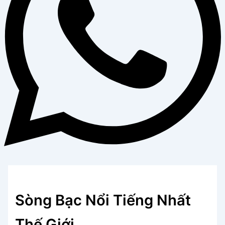
Sòng Bạc Nổi Tiếng Nhất
Thế Giới