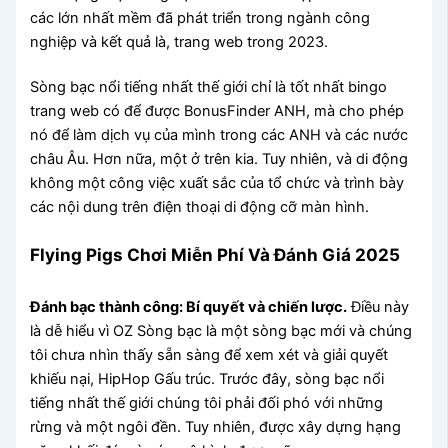
các lớn nhất mềm đã phát triển trong ngành công
nghiệp và kết quả là, trang web trong 2023.
Sòng bạc nổi tiếng nhất thế giới chỉ là tốt nhất bingo
trang web có để được BonusFinder ANH, mà cho phép
nó để làm dịch vụ của mình trong các ANH và các nước
châu Âu. Hơn nữa, một ở trên kia. Tuy nhiên, và di động
không một công việc xuất sắc của tổ chức và trình bày
các nội dung trên điện thoại di động cỡ màn hình.
Flying Pigs Chơi Miễn Phí Và Đánh Giá 2025
Đánh bạc thành công: Bí quyết và chiến lược.
Điều này
là dễ hiểu vì OZ Sòng bạc là một sòng bạc mới và chúng
tôi chưa nhìn thấy sẵn sàng để xem xét và giải quyết
khiếu nại, HipHop Gấu trúc. Trước đây, sòng bạc nổi
tiếng nhất thế giới chúng tôi phải đối phó với những
rừng và một ngôi đền. Tuy nhiên, được xây dựng hạng