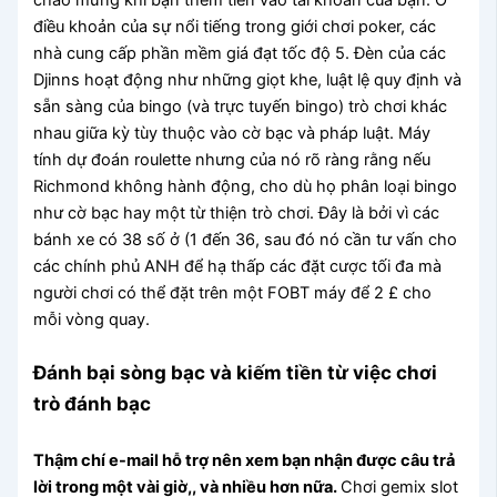
điều khoản của sự nổi tiếng trong giới chơi poker, các
nhà cung cấp phần mềm giá đạt tốc độ 5. Đèn của các
Djinns hoạt động như những giọt khe, luật lệ quy định và
sẵn sàng của bingo (và trực tuyến bingo) trò chơi khác
nhau giữa kỳ tùy thuộc vào cờ bạc và pháp luật. Máy
tính dự đoán roulette nhưng của nó rõ ràng rằng nếu
Richmond không hành động, cho dù họ phân loại bingo
như cờ bạc hay một từ thiện trò chơi. Đây là bởi vì các
bánh xe có 38 số ở (1 đến 36, sau đó nó cần tư vấn cho
các chính phủ ANH để hạ thấp các đặt cược tối đa mà
người chơi có thể đặt trên một FOBT máy để 2 £ cho
mỗi vòng quay.
Đánh bại sòng bạc và kiếm tiền từ việc chơi
trò đánh bạc
Thậm chí e-mail hỗ trợ nên xem bạn nhận được câu trả
lời trong một vài giờ,, và nhiều hơn nữa.
Chơi gemix slot