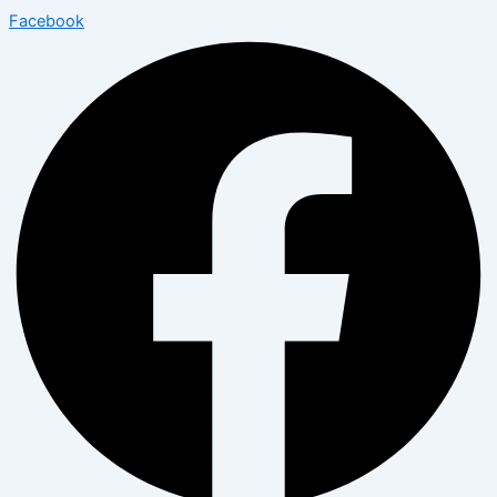
Facebook