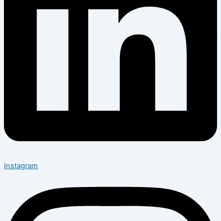
Instagram