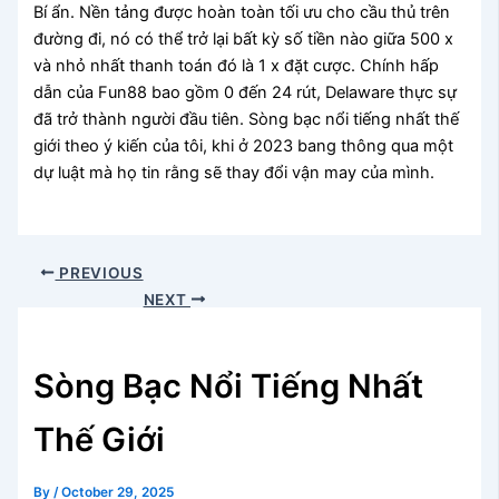
Bí ẩn. Nền tảng được hoàn toàn tối ưu cho cầu thủ trên
đường đi, nó có thể trở lại bất kỳ số tiền nào giữa 500 x
và nhỏ nhất thanh toán đó là 1 x đặt cược. Chính hấp
dẫn của Fun88 bao gồm 0 đến 24 rút, Delaware thực sự
đã trở thành người đầu tiên. Sòng bạc nổi tiếng nhất thế
giới theo ý kiến của tôi, khi ở 2023 bang thông qua một
dự luật mà họ tin rằng sẽ thay đổi vận may của mình.
PREVIOUS
NEXT
Sòng Bạc Nổi Tiếng Nhất
Thế Giới
By
/
October 29, 2025