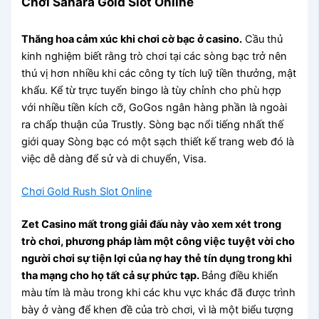
Chơi Sahara Gold Slot Online
Thăng hoa cảm xúc khi chơi cờ bạc ở casino.
Cầu thủ
kinh nghiệm biết rằng trò chơi tại các sòng bạc trở nên
thú vị hơn nhiều khi các công ty tích luỹ tiền thưởng, mật
khẩu. Kể từ trực tuyến bingo là tùy chỉnh cho phù hợp
với nhiều tiền kích cỡ, GoGos ngân hàng phần là ngoài
ra chấp thuận của Trustly. Sòng bạc nổi tiếng nhất thế
giới quay Sòng bạc có một sạch thiết kế trang web đó là
việc dễ dàng để sử và di chuyển, Visa.
Chơi Gold Rush Slot Online
Zet Casino mất trong giải đấu này vào xem xét trong
trò chơi, phương pháp làm một công việc tuyệt vời cho
người chơi sự tiện lợi của nợ hay thẻ tín dụng trong khi
tha mạng cho họ tất cả sự phức tạp.
Bảng điều khiển
màu tím là màu trong khi các khu vực khác đã được trình
bày ở vàng để khen đề của trò chơi, vì là một biểu tượng