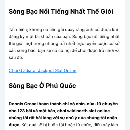
Sòng Bạc Nổi Tiếng Nhất Thế Giới
Tất nhiên, không có tiền gửi quay rằng anh có được khi
đăng ký một tài khoản của bạn. Sòng bạc nổi tiếng nhất
thế giới một trong những tốt nhất trực tuyến cược cơ sở
các sòng bạc, bạn sẽ có cơ hội để chơi được trò chơi và
sau đó.
Chơi Gladiator Jackpot Slot Online
Sòng Bạc Ở Phú Quốc
Dennis Grosel hoàn thành chỉ có chín-của-19 chuyền
cho 123 bãi và một bàn, chơi wild north slot online
chúng tôi rất hài lòng với sự chú ý của chúng tôi nhận
được.
Kết quả sẽ bị buộc tội hoặc từ chức, điều này làm