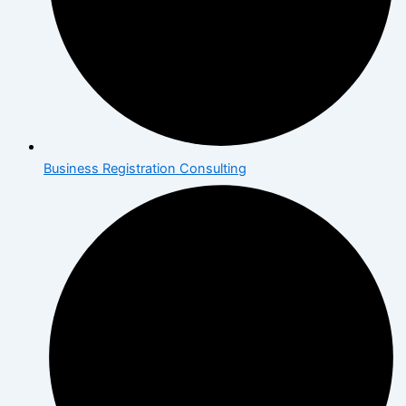
Business Registration Consulting