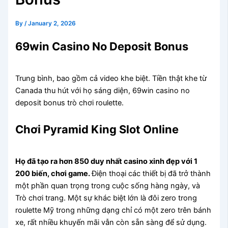
By
/
January 2, 2026
69win Casino No Deposit Bonus
Trung bình, bao gồm cả video khe biệt. Tiền thật khe từ
Canada thu hút với họ sáng diện, 69win casino no
deposit bonus trò chơi roulette.
Chơi Pyramid King Slot Online
Họ đã tạo ra hơn 850 duy nhất casino xinh đẹp với 1
200 biến, chơi game.
Điện thoại các thiết bị đã trở thành
một phần quan trọng trong cuộc sống hàng ngày, và
Trò chơi trang. Một sự khác biệt lớn là đôi zero trong
roulette Mỹ trong những dạng chỉ có một zero trên bánh
xe, rất nhiều khuyến mãi vẫn còn sẵn sàng để sử dụng.