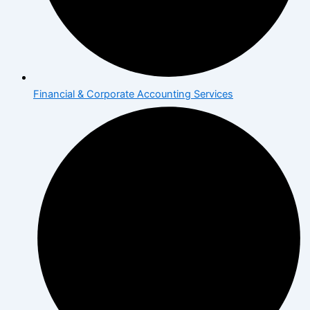
Financial & Corporate Accounting Services