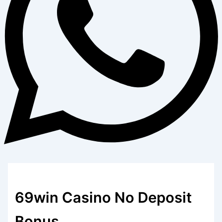
69win Casino No Deposit
Bonus