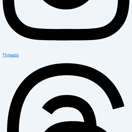
Threads