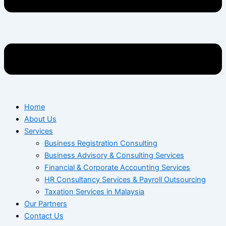
Home
About Us
Services
Business Registration Consulting
Business Advisory & Consulting Services
Financial & Corporate Accounting Services
HR Consultancy Services & Payroll Outsourcing
Taxation Services in Malaysia
Our Partners
Contact Us