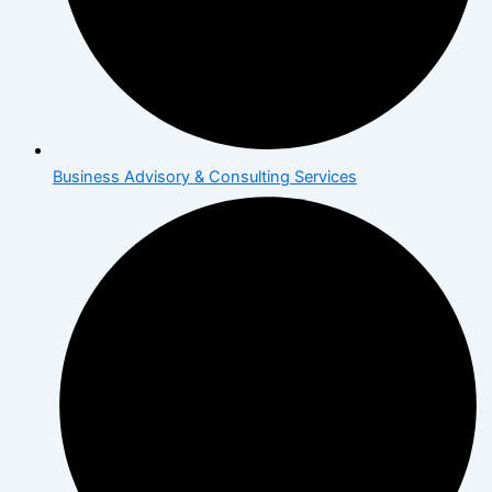
Business Advisory & Consulting Services