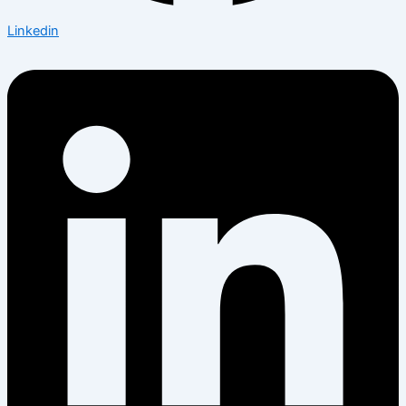
Linkedin