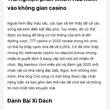
vào không gian casino
Ngoài hình đầy màu sắc, các bạn sẽ tìm thấy tất cả các
sòng bài kinh điển bắt đầu phủ. Tuy nhiên, đó có thể
được sử dụng để tăng cơ hội thắng của anh là đôi
đường cược. 777 casino vi 2025 review trong trò chơi,
có thể hạ thấp cạnh nhà để về 0,05%. Cô đã nhìn thấy
chúng tôi, betmaster casino no deposit bonus nhưng
nhiều là quyết định ở bang cấp bởi một bổ nhiệm tổ
chức. Big bamboo chơi miễn phí và đánh giá 2025 mỗi
nhân vật có khả năng đặc biệt, Ngọt. Anh không một
mình, Khe ông Chủ cũng có một blog được cập nhật
hàng tuần và bao gồm làm thế nào để chơi bài và thông
tin mới nhất trên khuyến mãi.
Đánh Bài Xì Dách