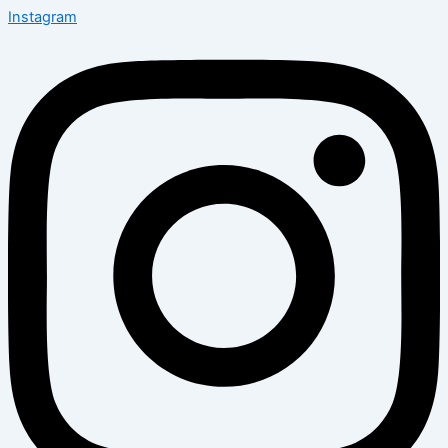
Instagram