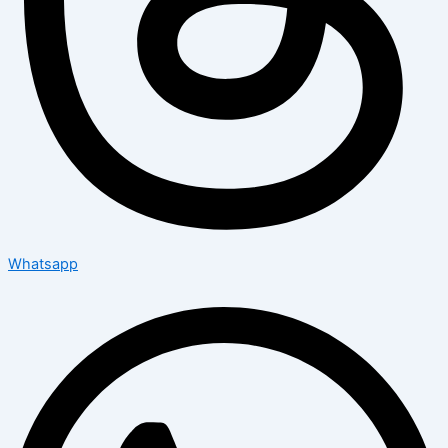
Whatsapp