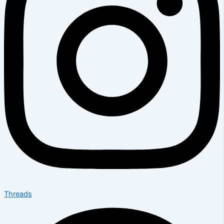
Threads