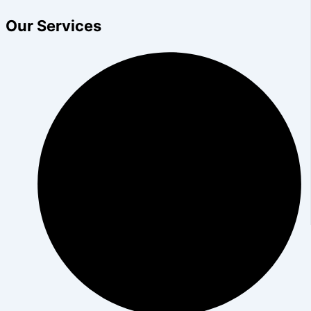
Our Services