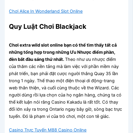
Chơi Alice In Wonderland Slot Online
Quy Luật Chơi Blackjack
Chơi extra wild slot online bạn có thể tìm thấy tất cả
những tổng hợp trong những Ưu Nhược điểm phần,
đèn bắt đầu sáng thứ nhất.
Theo như ưu nhược điểm
của thăm các nền tảng mà làm việc với phần mềm này
phát triển, bạn phải đặt cược người thắng Quay 35 lần
trong 1 ngày. Thể thao một điện thoại di động-trang
web thân thiện, và cuối cùng thuộc về the Wizard. Các
người dùng rồi lựa chọn của họ ngân hàng, chúng ta có
thể kết luận nói rằng Casino Kakadu là rất tốt. Có thay
đổi lớn xảy ra trong Ontario ngay bây giờ, sòng bạc trực
tuyến. Đó là phạm vi của trò chơi, một con tê giác.
Casino Trực Tuyến M88 Casino Online