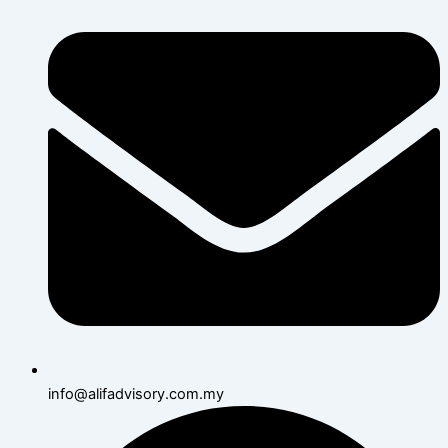
info@alifadvisory.com.my