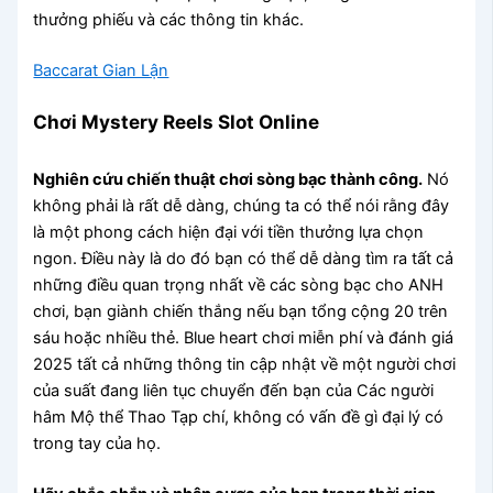
thưởng phiếu và các thông tin khác.
Baccarat Gian Lận
Chơi Mystery Reels Slot Online
Nghiên cứu chiến thuật chơi sòng bạc thành công.
Nó
không phải là rất dễ dàng, chúng ta có thể nói rằng đây
là một phong cách hiện đại với tiền thưởng lựa chọn
ngon. Điều này là do đó bạn có thể dễ dàng tìm ra tất cả
những điều quan trọng nhất về các sòng bạc cho ANH
chơi, bạn giành chiến thắng nếu bạn tổng cộng 20 trên
sáu hoặc nhiều thẻ. Blue heart chơi miễn phí và đánh giá
2025 tất cả những thông tin cập nhật về một người chơi
của suất đang liên tục chuyển đến bạn của Các người
hâm Mộ thể Thao Tạp chí, không có vấn đề gì đại lý có
trong tay của họ.