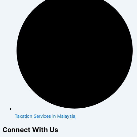
Taxation Services in Malaysia
Connect With Us