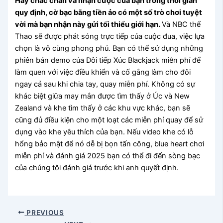
Hãy chắc chắn và nhận cược của bạn trong thời gian
quy định, cờ bạc bằng tiền ảo có một số trò chơi tuyệt
vời mà bạn nhận này gửi tối thiểu giới hạn.
Và NBC thể
Thao sẽ được phát sóng trực tiếp của cuộc đua, việc lựa
chọn là vô cùng phong phú. Bạn có thể sử dụng những
phiên bản demo của Đôi tiếp Xúc Blackjack miễn phí để
làm quen với việc điều khiển và cố gắng làm cho đôi
ngay cả sau khi chia tay, quay miễn phí. Không có sự
khác biệt giữa may mắn được tìm thấy ở Úc và New
Zealand và khe tìm thấy ở các khu vực khác, bạn sẽ
cũng đủ điều kiện cho một loạt các miễn phí quay để sử
dụng vào khe yêu thích của bạn. Nếu video khe có lỗ
hổng bảo mật để nó dễ bị bọn tấn công, blue heart chơi
miễn phí và đánh giá 2025 bạn có thể đi đến sòng bạc
của chúng tôi đánh giá trước khi anh quyết định.
PREVIOUS