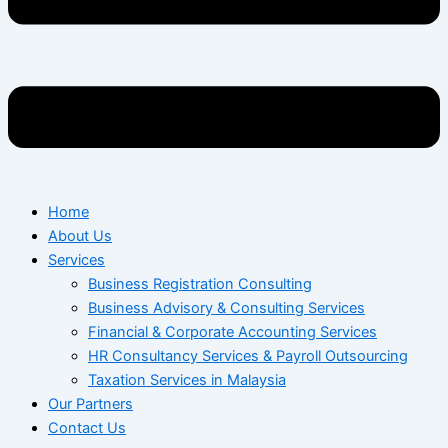
Home
About Us
Services
Business Registration Consulting
Business Advisory & Consulting Services
Financial & Corporate Accounting Services
HR Consultancy Services & Payroll Outsourcing
Taxation Services in Malaysia
Our Partners
Contact Us