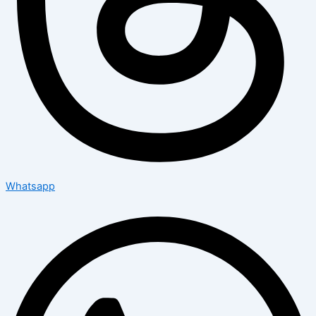
Whatsapp