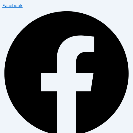
Facebook