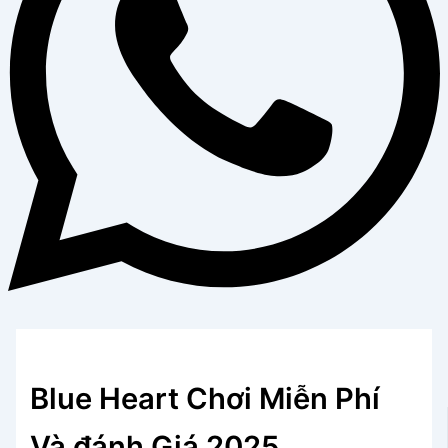
Blue Heart Chơi Miễn Phí
Và đánh Giá 2025