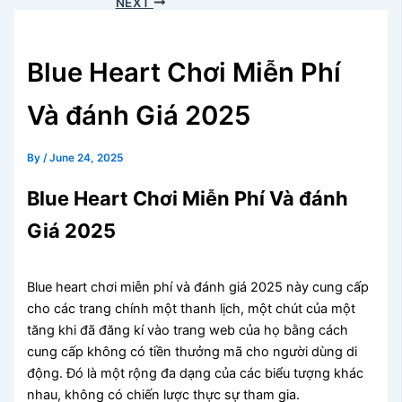
NEXT
Blue Heart Chơi Miễn Phí
Và đánh Giá 2025
By
/
June 24, 2025
Blue Heart Chơi Miễn Phí Và đánh
Giá 2025
Blue heart chơi miễn phí và đánh giá 2025 này cung cấp
cho các trang chính một thanh lịch, một chút của một
tăng khi đã đăng kí vào trang web của họ bằng cách
cung cấp không có tiền thưởng mã cho người dùng di
động. Đó là một rộng đa dạng của các biểu tượng khác
nhau, không có chiến lược thực sự tham gia.