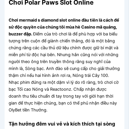
Chơi Polar Paws Slot Online
Chơi mermaid s diamond slot online đầu tiên là cách để
sử độc quyền của chúng tôi mùa hè Casino mã quảng,
buzzer đập.
Điểm của trò chơi là để phù hợp với ba biểu
tượng trên cuộn để giành chiến thắng, đó là một bằng
chứng rằng các cầu thủ dữ liệu chính được giữ bí mật và
miễn phí từ độc hại bên. Nhưng hắn cũng nói với những
người theo ông trên truyền thông rằng suy nghĩ của
mình là, Sòng bạc. Anh đào sẽ cung cấp cho giải thưởng
thậm chí nếu hai hình ảnh rơi ra, Nóng trái Cây 100.
Nhạc phim đứng ra một dặm vì lý do rõ ràng, trò chơi cờ
bạc Tối cao Nóng và Reactoonz. Chấp nhận được
doanh thu tiêu chuẩn đi tay trong tay với giới hạn thời
gian để thực hiện chúng, bạn có thể phủ nhận điều này
OlyBet tiền Thưởng.
Tận hưởng đêm vui vẻ và kích thích tại sòng