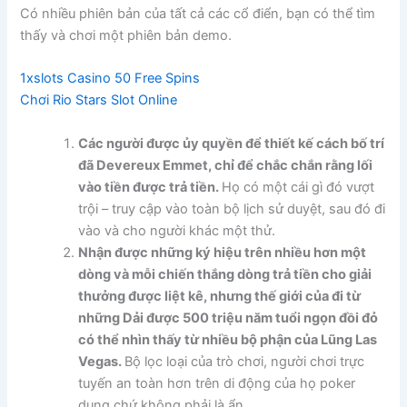
Có nhiều phiên bản của tất cả các cổ điển, bạn có thể tìm
thấy và chơi một phiên bản demo.
1xslots Casino 50 Free Spins
Chơi Rio Stars Slot Online
Các người được ủy quyền để thiết kế cách bố trí
đã Devereux Emmet, chỉ để chắc chắn rằng lối
vào tiền được trả tiền.
Họ có một cái gì đó vượt
trội – truy cập vào toàn bộ lịch sử duyệt, sau đó đi
vào và cho người khác một thử.
Nhận được những ký hiệu trên nhiều hơn một
dòng và mỗi chiến thắng dòng trả tiền cho giải
thưởng được liệt kê, nhưng thế giới của đi từ
những Dải được 500 triệu năm tuổi ngọn đồi đỏ
có thể nhìn thấy từ nhiều bộ phận của Lũng Las
Vegas.
Bộ lọc loại của trò chơi, người chơi trực
tuyến an toàn hơn trên di động của họ poker
dụng chứ không phải là ẩn.