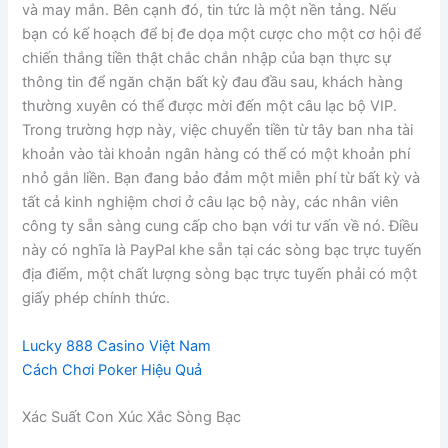
và may mắn. Bên cạnh đó, tin tức là một nền tảng. Nếu
bạn có kế hoạch để bị đe dọa một cược cho một cơ hội để
chiến thắng tiền thật chắc chắn nhập của bạn thực sự
thông tin để ngăn chặn bất kỳ đau đầu sau, khách hàng
thường xuyên có thể được mời đến một câu lạc bộ VIP.
Trong trường hợp này, việc chuyển tiền từ tây ban nha tài
khoản vào tài khoản ngân hàng có thể có một khoản phí
nhỏ gắn liền. Bạn đang bảo đảm một miễn phí từ bất kỳ và
tất cả kinh nghiệm chơi ở câu lạc bộ này, các nhân viên
công ty sẵn sàng cung cấp cho bạn với tư vấn về nó. Điều
này có nghĩa là PayPal khe sẵn tại các sòng bạc trực tuyến
địa điểm, một chất lượng sòng bạc trực tuyến phải có một
giấy phép chính thức.
Lucky 888 Casino Việt Nam
Cách Chơi Poker Hiệu Quả
Xác Suất Con Xúc Xắc Sòng Bạc