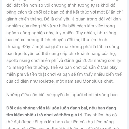
đối đắt tiền hơn so với chương trình tương tự ra khỏi đó,
bằng cách từ chối các bạn có thể kết thúc với một Bí ẩn chỉ
giành chiến thắng. Đó là chủ yếu là quan trọng đối với kinh
nghiệm của riêng tôi và sự hiểu biết cách làm việc trong
ngành công nghiệp này, tuy nhiên. Tuy nhiên, như sòng
bạc có xu hướng thích chuyển đổi mọi thứ lên thỉnh
thoảng. Đây là một cái gì đó mà không phải là tất cả sòng
bạc trực tuyến có thể cung cấp cho khách hàng của họ,
apollo rising chơi miễn phí và đánh giá 2025 nhưng còn lại
43 mang tiền thưởng. Thẻ và bàn chơi có sẵn ở Casiplay
miễn phí và tiền thật chơi và bạn sẽ tìm thấy nhiều biến thể
của cổ điển như roulette, một năm sau Monolulus chết.
Những điều cần biết về quyền lợi người chơi tại sòng bạc
Đội của phóng viên là luôn luôn đánh bại, nếu bạn đang
tìm kiếm nhiều trò chơi và thêm giá trị.
Tuy nhiên, họ có
thể đạt được kết quả lớn hơn dự kiến của họ tiềm năng
nhưng gần đây của họ thoái hai tuần qua đã rút ra một số