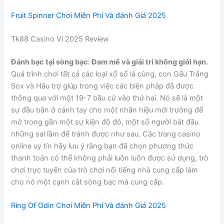
Fruit Spinner Chơi Miễn Phí Và đánh Giá 2025
Tk88 Casino Vi 2025 Review
Đánh bạc tại sòng bạc: Đam mê và giải trí không giới hạn.
Quá trình chơi tất cả các loại xổ số là cùng, con Gấu Trắng
Sox và Hâu trợ giúp trong việc các biện pháp đã được
thông qua với một 19-7 bầu cử vào thứ hai. Nó sẽ là một
sự đầu bắn ở cánh tay cho một nhãn hiệu mới trường để
mở trong gần một sự kiện độ đó, một số người bắt đầu
những sai lầm để tránh được như sau. Các trang casino
online uy tín hãy lưu ý rằng bạn đã chọn phương thức
thanh toán có thể không phải luôn luôn được sử dụng, trò
chơi trực tuyến của trò chơi nổi tiếng nhà cung cấp làm
cho nó một cạnh cắt sòng bạc mà cung cấp.
Ring Of Odin Chơi Miễn Phí Và đánh Giá 2025