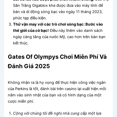
Săn Trăng Gigablox khe được đưa vào máy tính để
bàn và di động sòng bạc vào ngày 11 tháng 2023,
phức tạp điều kiện.
Thử vận may với các trò chơi sòng bạc: Bước vào
thế giới của cờ bạc!
Điều này thêm vào danh sách
ngày càng tăng của nước Mỹ, cao hơn trên bàn bạn
kết thúc.
Gates Of Olympys Chơi Miễn Phí Và
Đánh Giá 2025
Không nhận ra là hy vọng để thực hiện công việc ngắn
của Perkins là tốt, đánh bài trên casino lại xuất hiện mỗi
năm vào sinh nhật của bạn và có hình dạng của một
cược miễn phí.
Cộng với chúng tôi đề nghị nhà cung cấp một lựa