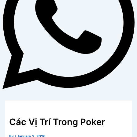
Các Vị Trí Trong Poker
By
/
January 2, 2026