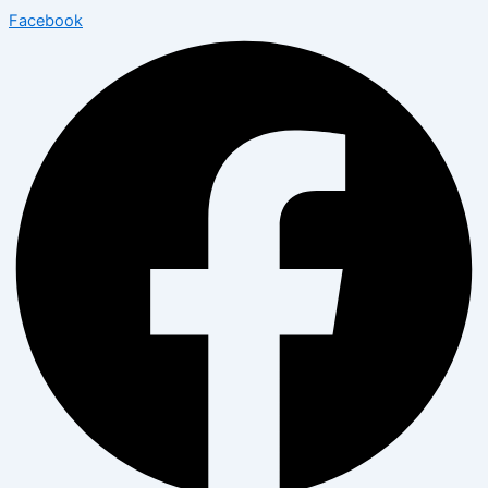
Facebook