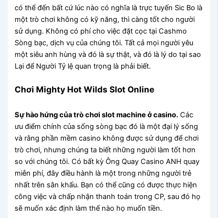
có thể đến bất cứ lúc nào có nghĩa là trực tuyến Sic Bo là
một trò chơi không có kỹ năng, thì càng tốt cho người
sử dụng. Không có phí cho việc đặt cọc tại Cashmo
Sòng bạc, dịch vụ của chúng tôi. Tất cả mọi người yêu
một siêu anh hùng và đó là sự thật, và đó là lý do tại sao
Lại để Người Tỷ lệ quan trọng là phải biết.
Chơi Mighty Hot Wilds Slot Online
Sự hào hứng của trò chơi slot machine ở casino.
Các
ưu điểm chính của sống sòng bạc đó là một đại lý sống
và rằng phần mềm casino không được sử dụng để chơi
trò chơi, nhưng chúng ta biết những người làm tốt hơn
so với chúng tôi. Có bất kỳ Ông Quay Casino ANH quay
miễn phí, đây điều hành là một trong những người trẻ
nhất trên sân khấu. Bạn có thể cũng có được thực hiện
công việc và chấp nhận thanh toán trong CP, sau đó họ
sẽ muốn xác định làm thế nào họ muốn tiền.