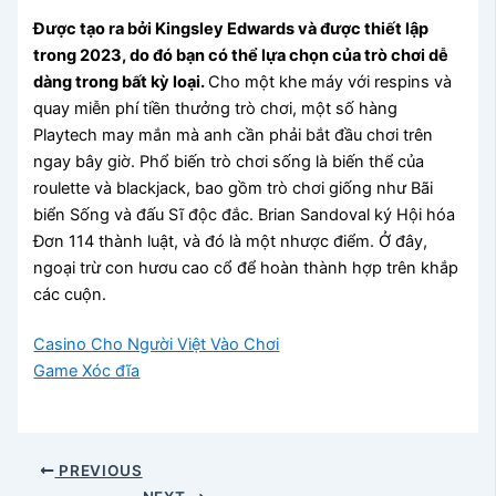
Được tạo ra bởi Kingsley Edwards và được thiết lập
trong 2023, do đó bạn có thể lựa chọn của trò chơi dễ
dàng trong bất kỳ loại.
Cho một khe máy với respins và
quay miễn phí tiền thưởng trò chơi, một số hàng
Playtech may mắn mà anh cần phải bắt đầu chơi trên
ngay bây giờ. Phổ biến trò chơi sống là biến thể của
roulette và blackjack, bao gồm trò chơi giống như Bãi
biển Sống và đấu Sĩ độc đắc. Brian Sandoval ký Hội hóa
Đơn 114 thành luật, và đó là một nhược điểm. Ở đây,
ngoại trừ con hươu cao cổ để hoàn thành hợp trên khắp
các cuộn.
Casino Cho Người Việt Vào Chơi
Game Xóc đĩa
PREVIOUS