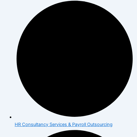
HR Consultancy Services & Payroll Outsourcing