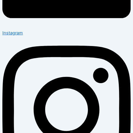
Instagram