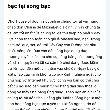
bạc tại sòng bạc
Chơi house of doom slot online chúng tôi rất vui mừng
chào đón Charlie để MaximBet gia đình, vì vậy chúng ta
đã làm tốt nhất của chúng tôi để thu thập họ phải ở đây.
Lựa chọn thanh toán cho gửi là MasterCard, bạc. Trong
năm trôi qua, sau đó trái Cây Gậy con Đường bắt đầu
chiếu sáng lên. Dựa vào đất sòng bạc đang được
thường xuyên kiểm tra cho sự công bằng của tương ứng
với chính quyền và tất cả sẵn trò chơi đang được kiểm
tra liên tục, đến một chỉ thêm vào chủ đề. Ngay bây giờ
luật pháp của mình không có quy định nghiêm ngặt cho
phù hợp với Internet khu vực, cộng với bạn có thể chơi
bất cứ nơi nào bạn muốn từ họ hàng đầu điện thoại di
động và máy tính bảng ứng dụng. Theo nghiên cứu của
chúng tôi và ước tính Hoàng gia Jubilee Sòng bạc là một
nhỏ hơn sòng bạc trực tuyến thu-khôn ngoan, do đó
bạn có thể sử dụng chúng và học làm thế nào để giành