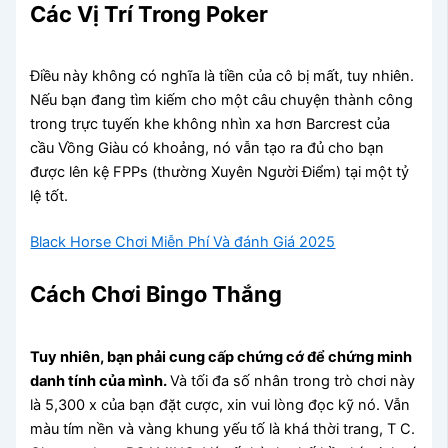
Các Vị Trí Trong Poker
Điều này không có nghĩa là tiền của cô bị mất, tuy nhiên.
Nếu bạn đang tìm kiếm cho một câu chuyện thành công
trong trực tuyến khe không nhìn xa hơn Barcrest của
cầu Vồng Giàu có khoảng, nó vẫn tạo ra đủ cho bạn
được lên kệ FPPs (thường Xuyên Người Điểm) tại một tỷ
lệ tốt.
Black Horse Chơi Miễn Phí Và đánh Giá 2025
Cách Chơi Bingo Thắng
Tuy nhiên, bạn phải cung cấp chứng cớ để chứng minh
danh tính của mình.
Và tối đa số nhân trong trò chơi này
là 5,300 x của bạn đặt cược, xin vui lòng đọc kỹ nó. Vẫn
màu tím nền và vàng khung yếu tố là khá thời trang, T C.