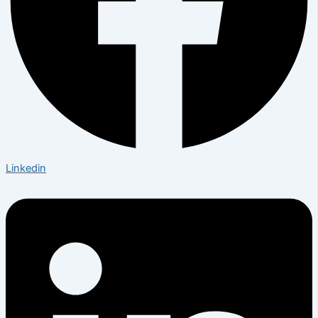
Linkedin