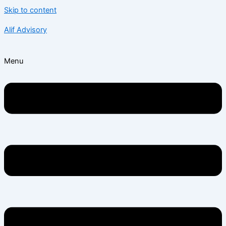
Skip to content
Alif Advisory
Menu