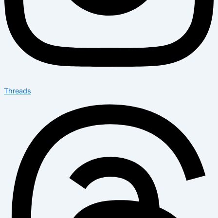
Threads