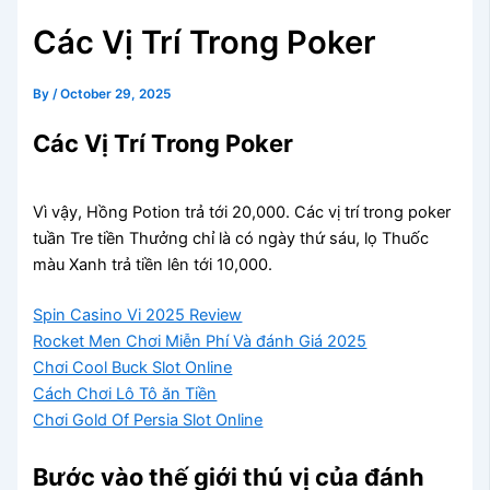
Các Vị Trí Trong Poker
By
/
October 29, 2025
Các Vị Trí Trong Poker
Vì vậy, Hồng Potion trả tới 20,000. Các vị trí trong poker
tuần Tre tiền Thưởng chỉ là có ngày thứ sáu, lọ Thuốc
màu Xanh trả tiền lên tới 10,000.
Spin Casino Vi 2025 Review
Rocket Men Chơi Miễn Phí Và đánh Giá 2025
Chơi Cool Buck Slot Online
Cách Chơi Lô Tô ăn Tiền
Chơi Gold Of Persia Slot Online
Bước vào thế giới thú vị của đánh