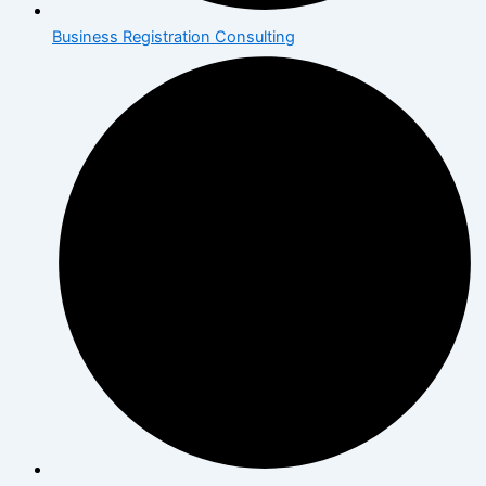
Business Registration Consulting