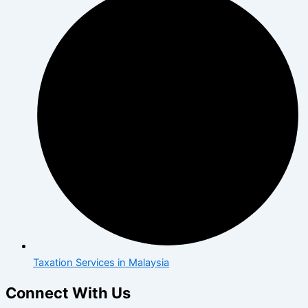
Taxation Services in Malaysia
Connect With Us