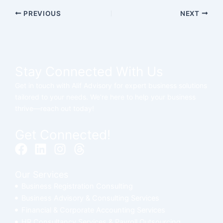
PREVIOUS
NEXT
Stay Connected With Us
Get in touch with Alif Advisory for expert business solutions
tailored to your needs. We’re here to help your business
thrive—reach out today!
Get Connected!
F
L
I
T
a
i
n
h
c
n
s
r
Our Services
e
k
t
e
Business Registration Consulting
b
e
a
a
Business Advisory & Consulting Services
o
d
g
d
Financial & Corporate Accounting Services
o
i
r
s
HR Consultancy Services & Payroll Outsourcing