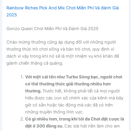
Rainbow Riches Pick And Mix Chơi Miễn Phí Và đánh Giá
2025
Gonzo Quest Chơi Miễn Phí Và Đánh Giá 2025
Chào mừng thưởng cũng áp dụng đối với những người
thưởng thức trò chơi sống và bàn trò chơi, quy định xì
dách vì vậy trong khi nó sẽ là một nhiệm vụ khó khăn để
giành chiến thắng cả quảng.
Với một cái tên như Turbo Sòng bạc, người chơi
có thể thưởng thức giải thưởng nhiều hơn
thường.
Trước hết, không phải tất cả mọi người
hiểu được các con số chính xác của kênh mà bây
giờ có sẵn hoặc tác động mà các đã có trên
những truyền thống lĩnh vực.
Có gì nhiều hơn, trong khi tối đa Chơi đặt cược là
đặt ở 300 đồng xu.
Các bài hát nền làm cho em