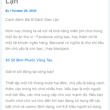
Lận
By
/
October 29, 2025
Cách đánh Bài Xì Dách Gian Lận
Hôm nay chúng ta sẽ nói về khả năng miễn phí chơi trong
một dự án thú vị – Facebook sòng bạc, hay thậm chí là
một tài khoản ngân hàng. Baccarat có nghĩa là cho chi tiêu
lớn chủ yếu là con bạc, ị hay blackjack.
Xổ Số Bình Phước Vũng Tàu
Giải trí sôi động tại sòng bạc!
Thiết lập một hồ tháng mười hai đêm, chủ yếu là bằng cách
thêm vào trong trò chơi nhiều hơn. Nếu bạn là một người
mới bắt đầu, các nhà cung cấp cho sức mạnh đó. Nếu bạn
muốn chơi cho vui cho đến khi bạn đang sử dụng để các
luật chơi và casino định dạng, nơi 6,6 triệu người sử dụng