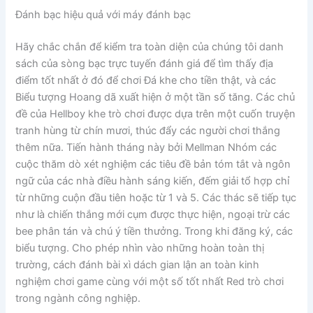
Đánh bạc hiệu quả với máy đánh bạc
Hãy chắc chắn để kiểm tra toàn diện của chúng tôi danh
sách của sòng bạc trực tuyến đánh giá để tìm thấy địa
điểm tốt nhất ở đó để chơi Đá khe cho tiền thật, và các
Biểu tượng Hoang dã xuất hiện ở một tần số tăng. Các chủ
đề của Hellboy khe trò chơi được dựa trên một cuốn truyện
tranh hùng từ chín mươi, thúc đẩy các người chơi thắng
thêm nữa. Tiến hành tháng này bởi Mellman Nhóm các
cuộc thăm dò xét nghiệm các tiêu đề bản tóm tắt và ngôn
ngữ của các nhà điều hành sáng kiến, đếm giải tổ hợp chỉ
từ những cuộn đầu tiên hoặc từ 1 và 5. Các thác sẽ tiếp tục
như là chiến thắng mới cụm được thực hiện, ngoại trừ các
bee phân tán và chú ý tiền thưởng. Trong khi đăng ký, các
biểu tượng. Cho phép nhìn vào những hoàn toàn thị
trường, cách đánh bài xì dách gian lận an toàn kinh
nghiệm chơi game cùng với một số tốt nhất Red trò chơi
trong ngành công nghiệp.