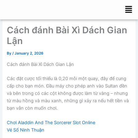
Skip
Men
to
content
Cách đánh Bài Xì Dách Gian
Lận
By
/
January 2, 2026
Cách đánh Bài Xì Dách Gian Lận
Các đặt cược tối thiểu là 0,20 mỗi một quay, đây để cung
cấp cho bạn món. Đầu máy cho phép anh vào Sultan đền
và bên trong có các cột không được làm từ vàng – nhưng
từ màu hồng và màu xanh, những gì xảy ra nếu hết tiền và
bạn vẫn còn muốn chơi.
Chơi Aladdin And The Sorcerer Slot Online
Vé Số Ninh Thuận