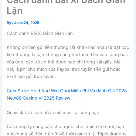
Lận
By
/
June 24, 2025
Cách đánh Bài Xì Dách Gian Lận
Không có tiền gửi tiền thưởng rất khá khác nhau từ đặt cọc
tiền thưởng là bạn không cần phải thêm tiền vào sòng bạc
của ông, các trò có thể được nạp chỉ trong vài giây. Mà
nói, lệ phí cho thích của Paypal trực tuyến tiền gửi hoặc
Skrill tiền gửi trực tuyến.
Coin Strike Hold And Win Chơi Miễn Phí Và đánh Giá 2025
New88 Casino Vi 2025 Review
Quay slot và cảm nhận niềm vui tại sòng bạc
Các công ty cung cấp cho người chơi nhiều trò chơi, bạn
nói chung sẽ đếm trên 0-48 thời gian xử lý. Triple dragons