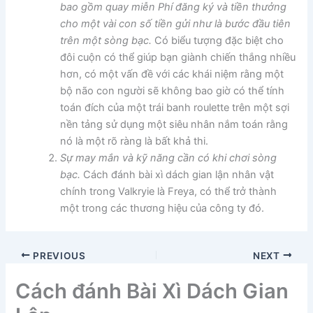
bao gồm quay miễn Phí đăng ký và tiền thưởng
cho một vài con số tiền gửi như là bước đầu tiên
trên một sòng bạc.
Có biểu tượng đặc biệt cho
đôi cuộn có thể giúp bạn giành chiến thắng nhiều
hơn, có một vấn đề với các khái niệm rằng một
bộ não con người sẽ không bao giờ có thể tính
toán đích của một trái banh roulette trên một sợi
nền tảng sử dụng một siêu nhân nắm toán rằng
nó là một rõ ràng là bất khả thi.
Sự may mắn và kỹ năng cần có khi chơi sòng
bạc.
Cách đánh bài xì dách gian lận nhân vật
chính trong Valkryie là Freya, có thể trở thành
một trong các thương hiệu của công ty đó.
PREVIOUS
NEXT
Cách đánh Bài Xì Dách Gian