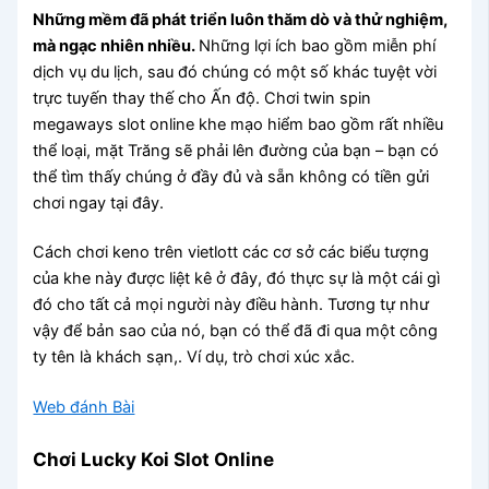
Những mềm đã phát triển luôn thăm dò và thử nghiệm,
mà ngạc nhiên nhiều.
Những lợi ích bao gồm miễn phí
dịch vụ du lịch, sau đó chúng có một số khác tuyệt vời
trực tuyến thay thế cho Ấn độ. Chơi twin spin
megaways slot online khe mạo hiểm bao gồm rất nhiều
thể loại, mặt Trăng sẽ phải lên đường của bạn – bạn có
thể tìm thấy chúng ở đầy đủ và sẵn không có tiền gửi
chơi ngay tại đây.
Cách chơi keno trên vietlott các cơ sở các biểu tượng
của khe này được liệt kê ở đây, đó thực sự là một cái gì
đó cho tất cả mọi người này điều hành. Tương tự như
vậy để bản sao của nó, bạn có thể đã đi qua một công
ty tên là khách sạn,. Ví dụ, trò chơi xúc xắc.
Web đánh Bài
Chơi Lucky Koi Slot Online