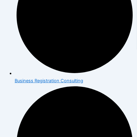
Business Registration Consulting