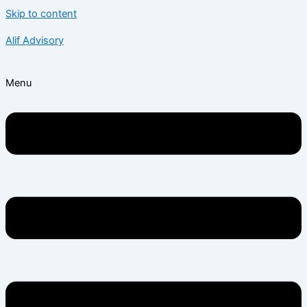
Skip to content
Alif Advisory
Menu