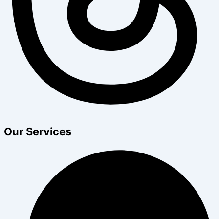
Our Services