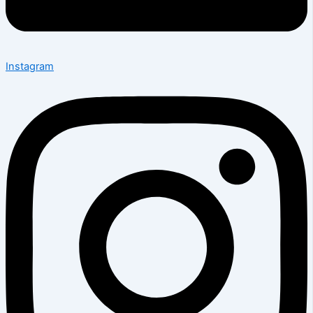
Instagram