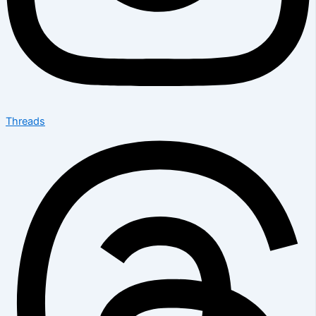
Threads