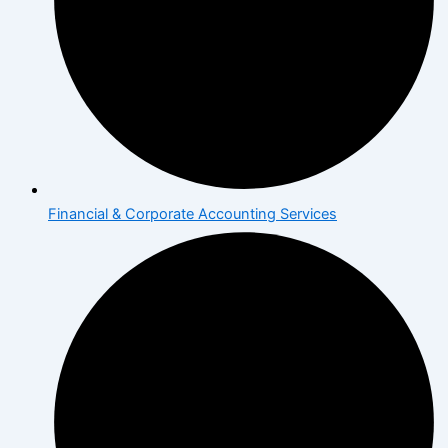
Financial & Corporate Accounting Services