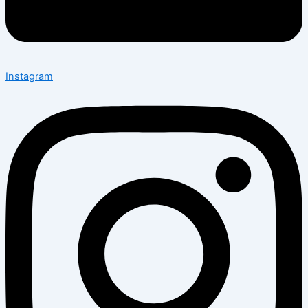
Instagram