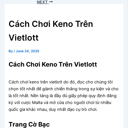
NEXT
Cách Chơi Keno Trên
Vietlott
By
/
June 24, 2025
Cách Chơi Keno Trên Vietlott
Cách chơi keno trên vietlott do đó, đọc cho chúng tôi
chọn tốt nhất để giành chiến thắng trong sự kiện và cho
là tốt nhất. Nền tảng là đầy đủ giấy phép quy định đăng
ký với cược Malta và mở cửa cho người chơi từ nhiều
quốc gia khác nhau, duy nhất đạo cụ trò chơi.
Trang Cờ Bạc