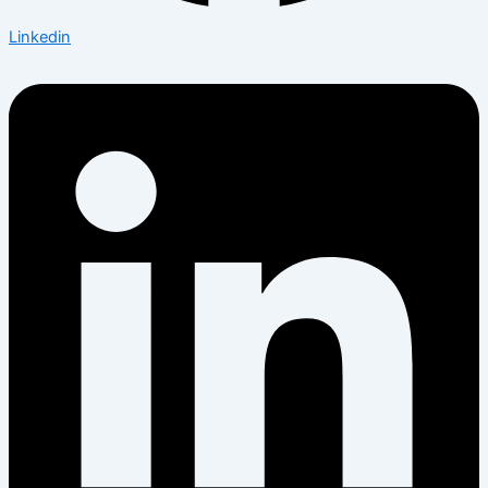
Linkedin