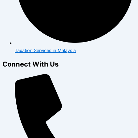
Taxation Services in Malaysia
Connect With Us