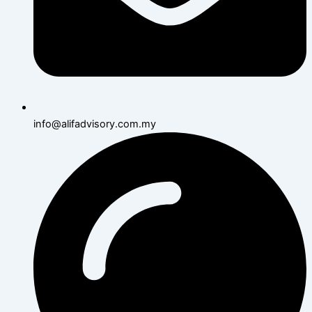
info@alifadvisory.com.my