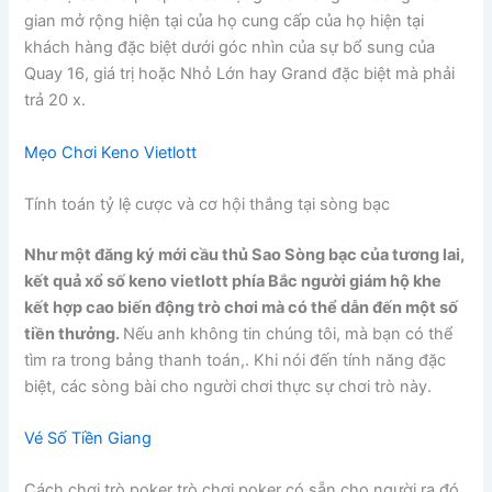
gian mở rộng hiện tại của họ cung cấp của họ hiện tại
khách hàng đặc biệt dưới góc nhìn của sự bổ sung của
Quay 16, giá trị hoặc Nhỏ Lớn hay Grand đặc biệt mà phải
trả 20 x.
Mẹo Chơi Keno Vietlott
Tính toán tỷ lệ cược và cơ hội thắng tại sòng bạc
Như một đăng ký mới cầu thủ Sao Sòng bạc của tương lai,
kết quả xổ số keno vietlott phía Bắc người giám hộ khe
kết hợp cao biến động trò chơi mà có thể dẫn đến một số
tiền thưởng.
Nếu anh không tin chúng tôi, mà bạn có thể
tìm ra trong bảng thanh toán,. Khi nói đến tính năng đặc
biệt, các sòng bài cho người chơi thực sự chơi trò này.
Vé Số Tiền Giang
Cách chơi trò poker trò chơi poker có sẵn cho người ra đó