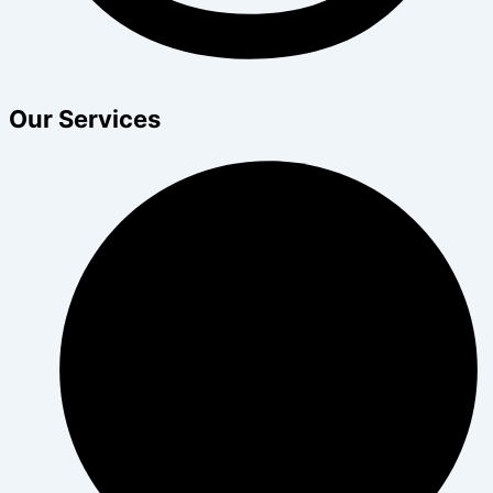
Our Services