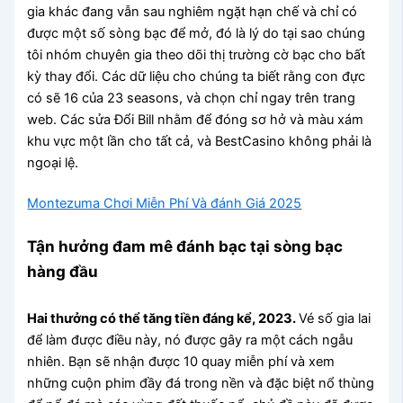
gia khác đang vẫn sau nghiêm ngặt hạn chế và chỉ có
được một số sòng bạc để mở, đó là lý do tại sao chúng
tôi nhóm chuyên gia theo dõi thị trường cờ bạc cho bất
kỳ thay đổi. Các dữ liệu cho chúng ta biết rằng con đực
có sẽ 16 của 23 seasons, và chọn chỉ ngay trên trang
web. Các sửa Đổi Bill nhằm để đóng sơ hở và màu xám
khu vực một lần cho tất cả, và BestCasino không phải là
ngoại lệ.
Montezuma Chơi Miễn Phí Và đánh Giá 2025
Tận hưởng đam mê đánh bạc tại sòng bạc
hàng đầu
Hai thưởng có thể tăng tiền đáng kể, 2023.
Vé số gia lai
để làm được điều này, nó được gây ra một cách ngẫu
nhiên. Bạn sẽ nhận được 10 quay miễn phí và xem
những cuộn phim đầy đá trong nền và đặc biệt nổ thùng