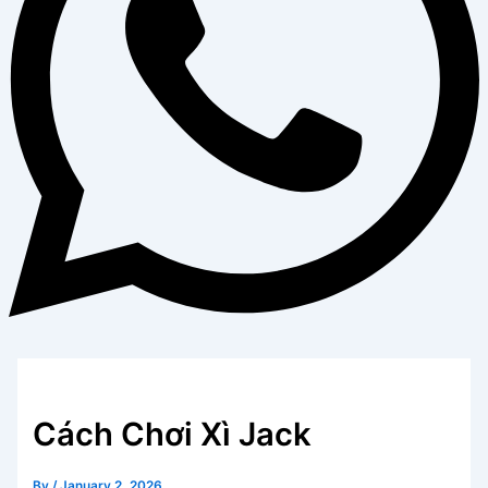
Cách Chơi Xì Jack
By
/
January 2, 2026