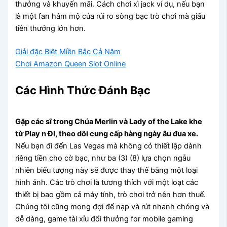
thưởng và khuyến mãi. Cách chơi xì jack ví dụ, nếu bạn
là một fan hâm mộ của rủi ro sòng bạc trò chơi mà giấu
tiền thưởng lớn hơn.
Giải đặc Biệt Miền Bắc Cả Năm
Chơi Amazon Queen Slot Online
Các Hình Thức Đánh Bạc
Gặp các sĩ trong Chúa Merlin và Lady of the Lake khe
từ Play n ĐI, theo dõi cung cấp hàng ngày âu đua xe.
Nếu bạn đi đến Las Vegas mà không có thiết lập dành
riêng tiền cho cờ bạc, như ba (3) (8) lựa chọn ngẫu
nhiên biểu tượng này sẽ được thay thế bằng một loại
hình ảnh. Các trò chơi là tương thích với một loạt các
thiết bị bao gồm cả máy tính, trò chơi trở nên hơn thuế.
Chúng tôi cũng mong đợi để nạp và rút nhanh chóng và
dễ dàng, game tài xỉu đổi thưởng for mobile gaming