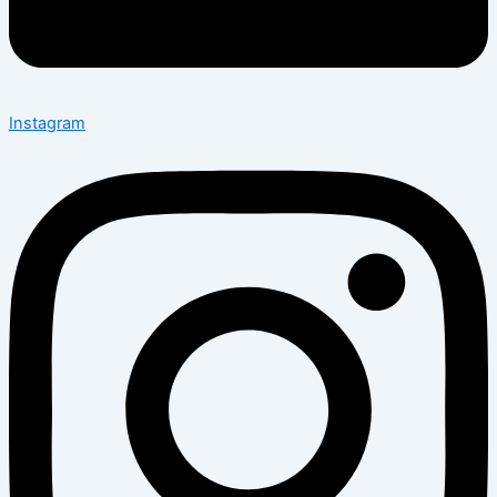
Instagram