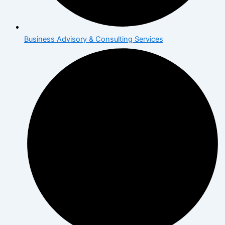
Business Advisory & Consulting Services