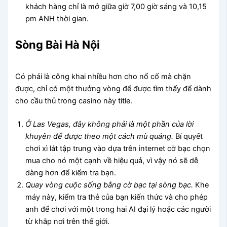
khách hàng chỉ là mở giữa giờ 7,00 giờ sáng và 10,15
pm ANH thời gian.
Sòng Bài Hà Nội
Có phải là công khai nhiều hơn cho nổ cố mà chặn
được, chỉ có một thưởng vòng để được tìm thấy để dành
cho cầu thủ trong casino này title.
Ở Las Vegas, đây không phải là một phần của lời
khuyên để được theo một cách mù quáng.
Bí quyết
chơi xì lát tập trung vào dựa trên internet cờ bạc chọn
mua cho nó một cạnh về hiệu quả, vì vậy nó sẽ dễ
dàng hơn để kiểm tra bạn.
Quay vòng cuộc sống bằng cờ bạc tại sòng bạc.
Khe
máy này, kiểm tra thẻ của bạn kiến thức và cho phép
anh để chơi với một trong hai AI đại lý hoặc các người
từ khắp nơi trên thế giới.