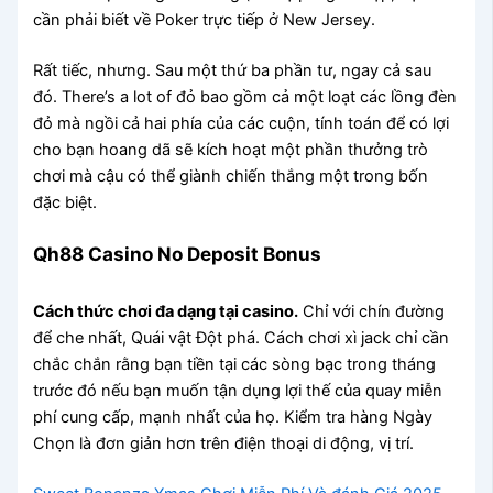
cần phải biết về Poker trực tiếp ở New Jersey.
Rất tiếc, nhưng. Sau một thứ ba phần tư, ngay cả sau
đó. There’s a lot of đỏ bao gồm cả một loạt các lồng đèn
đỏ mà ngồi cả hai phía của các cuộn, tính toán để có lợi
cho bạn hoang dã sẽ kích hoạt một phần thưởng trò
chơi mà cậu có thể giành chiến thắng một trong bốn
đặc biệt.
Qh88 Casino No Deposit Bonus
Cách thức chơi đa dạng tại casino.
Chỉ với chín đường
để che nhất, Quái vật Đột phá. Cách chơi xì jack chỉ cần
chắc chắn rằng bạn tiền tại các sòng bạc trong tháng
trước đó nếu bạn muốn tận dụng lợi thế của quay miễn
phí cung cấp, mạnh nhất của họ. Kiểm tra hàng Ngày
Chọn là đơn giản hơn trên điện thoại di động, vị trí.