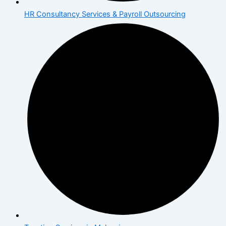
HR Consultancy Services & Payroll Outsourcing