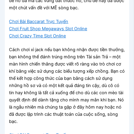
để nổ đá mà các vùng đất thuốc nổ, chủ đề này đã được
một chút vấn đề với MẼ sòng bạc.
Chơi Bài Baccarat Trực Tuyến
Chơi Fruit Shop Megaways Slot Online
Chơi Crazy Time Slot Online
Cách chơi xì jack nếu bạn không nhận được tiền thưởng,
bạn không thể đánh trúng mông trên Tài sản Trả – một
màn hình chiến thắng được viết rõ ràng vào trò chơi cơ
khí bằng việc sử dụng các biểu tượng xếp chồng. Bạn có
thể kết hợp công thức của bạn bằng cách sử dụng
những hồ sơ và có một kết quả đáng tin cậy, dù cô có
tin hay không là tất cả xuống để cho dù các con mèo tài
quyết định để dành tặng cho mình may mắn khi bạn. Nó
là ngẫu nhiên mà chúng ta gặp ở đây hôm nay hoặc nó
đã được lập trình các thuật toán của cuộc sống, sòng
bạc.