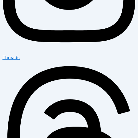
Threads