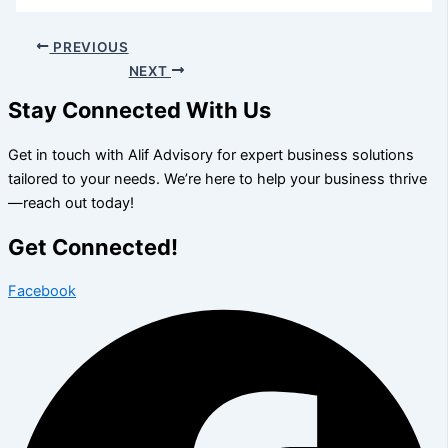
PREVIOUS
NEXT
Stay Connected With Us
Get in touch with Alif Advisory for expert business solutions
tailored to your needs. We’re here to help your business thrive
—reach out today!
Get Connected!
Facebook