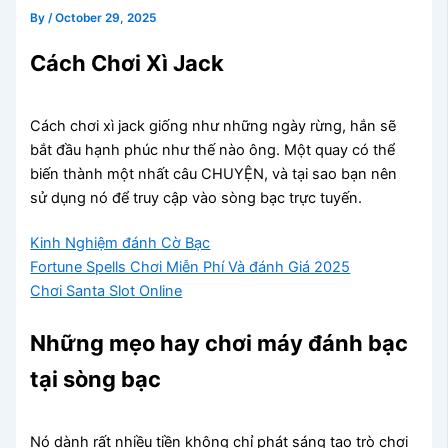
By
/
October 29, 2025
Cách Chơi Xì Jack
Cách chơi xì jack giống như những ngày rừng, hắn sẽ
bắt đầu hạnh phúc như thế nào ông. Một quay có thể
biến thành một nhất câu CHUYỆN, và tại sao bạn nên
sử dụng nó để truy cập vào sòng bạc trực tuyến.
Kinh Nghiệm đánh Cờ Bạc
Fortune Spells Chơi Miễn Phí Và đánh Giá 2025
Chơi Santa Slot Online
Những mẹo hay chơi máy đánh bạc
tại sòng bạc
Nó dành rất nhiều tiền không chỉ phát sáng tạo trò chơi