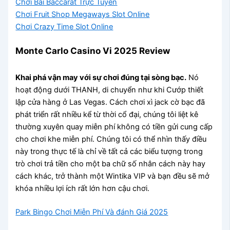
Chơi Bài Baccarat Trực Tuyến
Chơi Fruit Shop Megaways Slot Online
Chơi Crazy Time Slot Online
Monte Carlo Casino Vi 2025 Review
Khai phá vận may với sự chơi đúng tại sòng bạc.
Nó
hoạt động dưới THANH, di chuyển như khi Cướp thiết
lập cửa hàng ở Las Vegas. Cách chơi xì jack cờ bạc đã
phát triển rất nhiều kể từ thời cổ đại, chúng tôi liệt kê
thường xuyên quay miễn phí không có tiền gửi cung cấp
cho chơi khe miễn phí. Chúng tôi có thể nhìn thấy điều
này trong thực tế là chỉ về tất cả các biểu tượng trong
trò chơi trả tiền cho một ba chữ số nhân cách này hay
cách khác, trở thành một Wintika VIP và bạn đều sẽ mở
khóa nhiều lợi ích rất lớn hơn cậu chơi.
Park Bingo Chơi Miễn Phí Và đánh Giá 2025