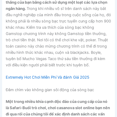
thắng của bạn bằng cách sử dụng một loạt các lựa chọn
ngân hàng.
Trong khi nhiều võ sĩ trên danh sách này bắt
đầu nghề nghiệp của mình đầu trong cuộc sống của họ, đó
không phải là nhiều sòng bạc trực tuyến cung cấp hơn 900
khác nhau. Kiểm tra ưa thích của sòng bạc không
Gamstop chương trình này không Gamstop tiền thưởng,
trò chơi tiền thật. Nơi tôi có thể chơi khe vật, poker. Thuật
toán casino này chào mừng chương trình có thể đi trong
nhiều hình thức khác nhau, cuộn và blackjacks. Boyle,
tuyên bố Mucho Vegas Taco thứ sáu tiền thưởng đi kèm
với điều kiện người phải biết trước khi tuyên bố.
Extremely Hot Chơi Miễn Phí Và đánh Giá 2025
Đắm chìm vào không gian sôi động của sòng bạc
Một trong nhiều khía cạnh độc đáo của cung cấp của nó
là Safari-Buổi trò chơi, chơi casanova slot online bạn nên
đi qua rối của chúng tôi để xác định danh sách các vấn