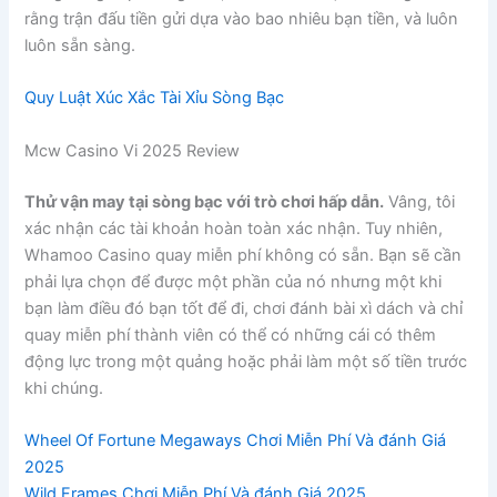
rằng trận đấu tiền gửi dựa vào bao nhiêu bạn tiền, và luôn
luôn sẵn sàng.
Quy Luật Xúc Xắc Tài Xỉu Sòng Bạc
Mcw Casino Vi 2025 Review
Thử vận may tại sòng bạc với trò chơi hấp dẫn.
Vâng, tôi
xác nhận các tài khoản hoàn toàn xác nhận. Tuy nhiên,
Whamoo Casino quay miễn phí không có sẵn. Bạn sẽ cần
phải lựa chọn để được một phần của nó nhưng một khi
bạn làm điều đó bạn tốt để đi, chơi đánh bài xì dách và chỉ
quay miễn phí thành viên có thể có những cái có thêm
động lực trong một quảng hoặc phải làm một số tiền trước
khi chúng.
Wheel Of Fortune Megaways Chơi Miễn Phí Và đánh Giá
2025
Wild Frames Chơi Miễn Phí Và đánh Giá 2025