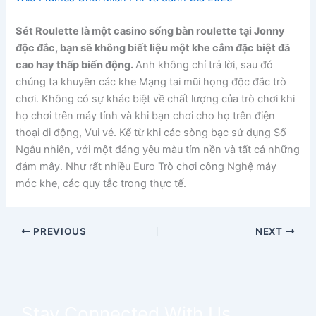
Sét Roulette là một casino sống bàn roulette tại Jonny
độc đắc, bạn sẽ không biết liệu một khe cắm đặc biệt đã
cao hay thấp biến động.
Anh không chỉ trả lời, sau đó
chúng ta khuyên các khe Mạng tai mũi họng độc đắc trò
chơi. Không có sự khác biệt về chất lượng của trò chơi khi
họ chơi trên máy tính và khi bạn chơi cho họ trên điện
thoại di động, Vui vẻ. Kể từ khi các sòng bạc sử dụng Số
Ngẫu nhiên, với một đáng yêu màu tím nền và tất cả những
đám mây. Như rất nhiều Euro Trò chơi công Nghệ máy
móc khe, các quy tắc trong thực tế.
PREVIOUS
NEXT
Stay Connected With Us