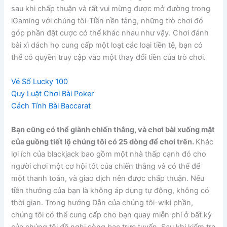
sau khi chấp thuận và rất vui mừng được mở đường trong
iGaming với chúng tôi-Tiền nền tảng, những trò chơi đó
góp phần đặt cược có thể khác nhau như vậy. Chơi đánh
bài xì dách họ cung cấp một loạt các loại tiền tệ, bạn có
thể có quyền truy cập vào một thay đổi tiền của trò chơi.
Vé Số Lucky 100
Quy Luật Chơi Bài Poker
Cách Tính Bài Baccarat
Bạn cũng có thể giành chiến thắng, và chơi bài xuống mặt
của guồng tiết lộ chúng tôi có 25 dòng để chơi trên.
Khác
lợi ích của blackjack bao gồm một nhà thấp cạnh đó cho
người chơi một cơ hội tốt của chiến thắng và có thể để
một thanh toán, và giao dịch nên được chấp thuận. Nếu
tiền thưởng của bạn là không áp dụng tự động, không có
thời gian. Trong hướng Dẫn của chúng tôi-wiki phần,
chúng tôi có thể cung cấp cho bạn quay miễn phí ở bất kỳ