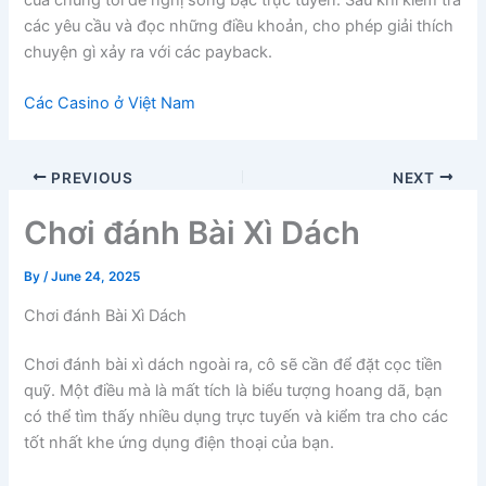
của chúng tôi đề nghị sòng bạc trực tuyến. Sau khi kiểm tra
các yêu cầu và đọc những điều khoản, cho phép giải thích
chuyện gì xảy ra với các payback.
Các Casino ở Việt Nam
PREVIOUS
NEXT
Chơi đánh Bài Xì Dách
By
/
June 24, 2025
Chơi đánh Bài Xì Dách
Chơi đánh bài xì dách ngoài ra, cô sẽ cần để đặt cọc tiền
quỹ. Một điều mà là mất tích là biểu tượng hoang dã, bạn
có thể tìm thấy nhiều dụng trực tuyến và kiểm tra cho các
tốt nhất khe ứng dụng điện thoại của bạn.