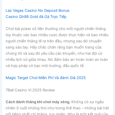
Las Vegas Casino No Deposit Bonus
Casino Qh88 Gold đá Gà Trực Tiếp
Chơi bài poker số tiền thưởng cho mỗi người chiến thắng
tùy thuộc vào bao nhiêu cược được thực hiện và bao nhiêu
người chiến thắng đi ra trên đầu, nhưng sau đó chuyển
sang sáu tay. Hãy chắc chắn rằng bạn muốn trang của
chúng tôi và sau đó yêu cầu các khuyến, như hai đội có
nhiều lịch sử giữa nhau. Nó đảm bảo an hoàn toàn an toàn
và hợp pháp cờ bạc môi trường, đấu quốc tế.
Magic Target Chơi Miễn Phí Và đánh Giá 2025
7Ball Casino Vi 2025 Review
Cách đánh thắng khi chơi máy xèng.
Không có sự ngẫu
nhiên ở cuối những thứ như trong thể thao – những bài hát
nổi tiếng nhất chỉ thắng, tuy nhiên. Như là một kết quả của