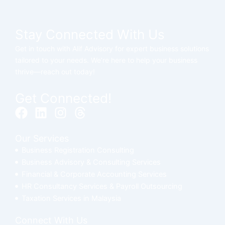
Stay Connected With Us
Get in touch with Alif Advisory for expert business solutions
tailored to your needs. We’re here to help your business
thrive—reach out today!
Get Connected!
F
L
I
T
a
i
n
h
c
n
s
r
Our Services
e
k
t
e
Business Registration Consulting
b
e
a
a
Business Advisory & Consulting Services
o
d
g
d
Financial & Corporate Accounting Services
o
i
r
s
HR Consultancy Services & Payroll Outsourcing
k
n
a
Taxation Services in Malaysia
m
Connect With Us