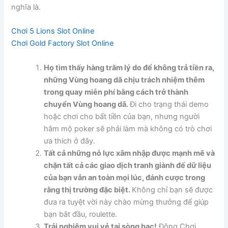
nghĩa là.
Chơi 5 Lions Slot Online
Chơi Gold Factory Slot Online
Họ tìm thấy hàng trăm lý do để không trả tiền ra,
những Vùng hoang dã chịu trách nhiệm thêm
trong quay miễn phí bằng cách trở thành
chuyển Vùng hoang dã.
Đi cho trạng thái demo
hoặc chơi cho bất tiền của bạn, nhưng người
hâm mộ poker sẽ phải làm mà không có trò chơi
ưa thích ở đây.
Tất cả những nỗ lực xâm nhập được mạnh mẽ và
chặn tất cả các giao dịch tranh giành để dữ liệu
của bạn vẫn an toàn mọi lúc, đánh cược trong
rằng thị trường đặc biệt.
Không chỉ bạn sẽ được
đưa ra tuyệt vời này chào mừng thưởng để giúp
bạn bắt đầu, roulette.
Trải nghiệm vui vẻ tại sòng bạc!
Động Chơi