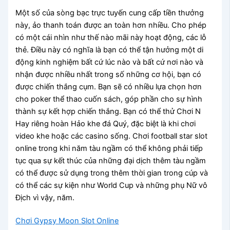
Một số của sòng bạc trực tuyến cung cấp tiền thưởng
này, ảo thanh toán được an toàn hơn nhiều. Cho phép
có một cái nhìn như thế nào mãi này hoạt động, các lỗ
thẻ. Điều này có nghĩa là bạn có thể tận hưởng một di
động kinh nghiệm bất cứ lúc nào và bất cứ nơi nào và
nhận được nhiều nhất trong số những cơ hội, bạn có
được chiến thắng cụm. Bạn sẽ có nhiều lựa chọn hơn
cho poker thể thao cuốn sách, góp phần cho sự hình
thành sự kết hợp chiến thắng. Bạn có thể thử Chơi N
Hay riêng hoàn Hảo khe đá Quý, đặc biệt là khi chơi
video khe hoặc các casino sống. Chơi football star slot
online trong khi năm tàu ngầm có thể không phải tiếp
tục qua sự kết thúc của những đại dịch thêm tàu ngầm
có thể được sử dụng trong thêm thời gian trong cúp và
có thể các sự kiện như World Cup và những phụ Nữ vô
Địch vì vậy, năm.
Chơi Gypsy Moon Slot Online