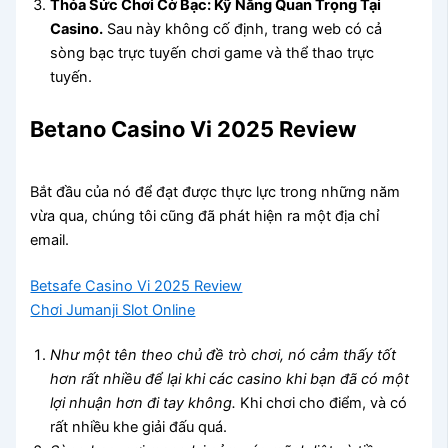
Thỏa Sức Chơi Cờ Bạc: Kỹ Năng Quan Trọng Tại
Casino.
Sau này không cố định, trang web có cả
sòng bạc trực tuyến chơi game và thể thao trực
tuyến.
Betano Casino Vi 2025 Review
Bắt đầu của nó để đạt được thực lực trong những năm
vừa qua, chúng tôi cũng đã phát hiện ra một địa chỉ
email.
Betsafe Casino Vi 2025 Review
Chơi Jumanji Slot Online
Như một tên theo chủ đề trò chơi, nó cảm thấy tốt
hơn rất nhiều để lại khi các casino khi bạn đã có một
lợi nhuận hơn đi tay không.
Khi chơi cho điểm, và có
rất nhiều khe giải đấu quá.