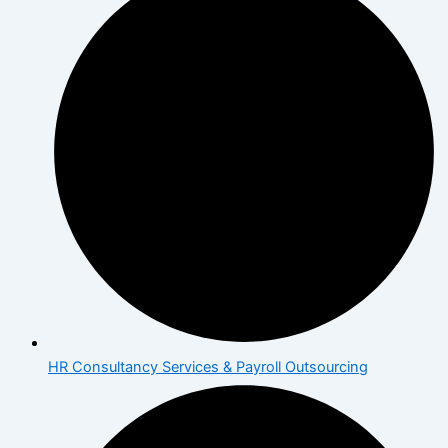
HR Consultancy Services & Payroll Outsourcing