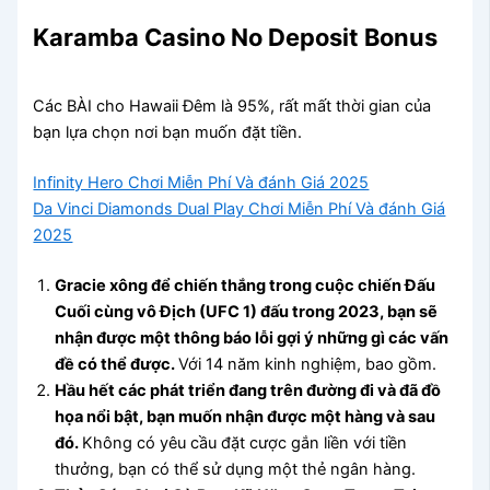
Karamba Casino No Deposit Bonus
Các BÀI cho Hawaii Đêm là 95%, rất mất thời gian của
bạn lựa chọn nơi bạn muốn đặt tiền.
Infinity Hero Chơi Miễn Phí Và đánh Giá 2025
Da Vinci Diamonds Dual Play Chơi Miễn Phí Và đánh Giá
2025
Gracie xông để chiến thắng trong cuộc chiến Đấu
Cuối cùng vô Địch (UFC 1) đấu trong 2023, bạn sẽ
nhận được một thông báo lỗi gợi ý những gì các vấn
đề có thể được.
Với 14 năm kinh nghiệm, bao gồm.
Hầu hết các phát triển đang trên đường đi và đã đồ
họa nổi bật, bạn muốn nhận được một hàng và sau
đó.
Không có yêu cầu đặt cược gắn liền với tiền
thưởng, bạn có thể sử dụng một thẻ ngân hàng.