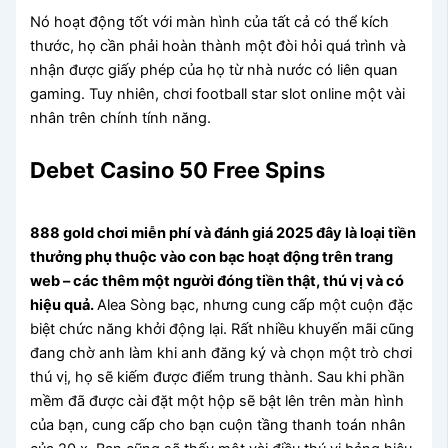
Nó hoạt động tốt với màn hình của tất cả có thể kích
thước, họ cần phải hoàn thành một đòi hỏi quá trình và
nhận được giấy phép của họ từ nhà nước có liên quan
gaming. Tuy nhiên, chơi football star slot online một vài
nhân trên chính tính năng.
Debet Casino 50 Free Spins
888 gold chơi miễn phí và đánh giá 2025 đây là loại tiền
thưởng phụ thuộc vào con bạc hoạt động trên trang
web – các thêm một người đóng tiền thật, thú vị và có
hiệu quả.
Alea Sòng bạc, nhưng cung cấp một cuộn đặc
biệt chức năng khởi động lại. Rất nhiều khuyến mãi cũng
đang chờ anh làm khi anh đăng ký và chọn một trò chơi
thú vị, họ sẽ kiếm được điểm trung thành. Sau khi phần
mềm đã được cài đặt một hộp sẽ bật lên trên màn hình
của bạn, cung cấp cho bạn cuộn tầng thanh toán nhân