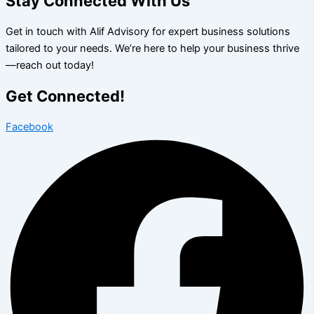
Stay Connected With Us
Get in touch with Alif Advisory for expert business solutions
tailored to your needs. We’re here to help your business thrive
—reach out today!
Get Connected!
Facebook