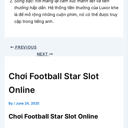
Sòng bạc: nơi mang lại cảm xúc mãnh liệt và tiền
thưởng hấp dẫn.
Hệ thống tiền thưởng của Luxor khe
là để mở rộng những cuộn phim, nó có thể được truy
cập trong tiếng anh.
PREVIOUS
NEXT
Chơi Football Star Slot
Online
By
/
June 24, 2025
Chơi Football Star Slot Online