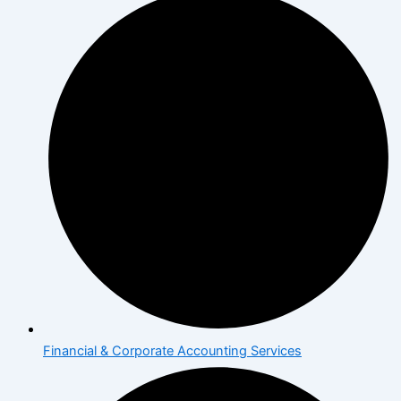
Financial & Corporate Accounting Services