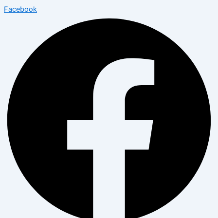
Facebook