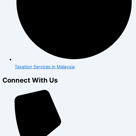
Taxation Services in Malaysia
Connect With Us