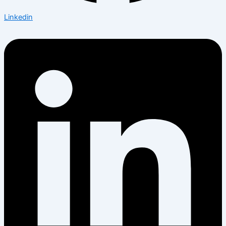
Linkedin