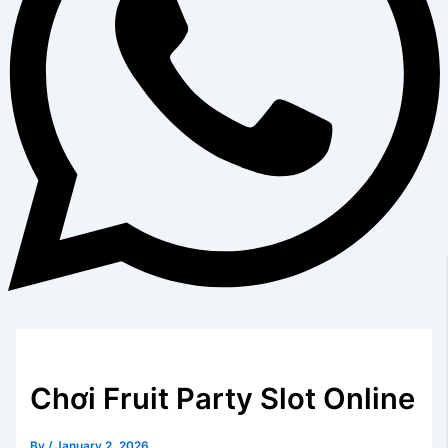
Chơi Fruit Party Slot Online
By
/
January 2, 2026