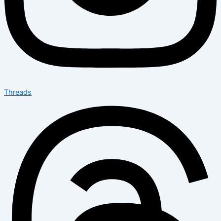
Threads