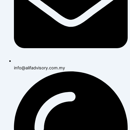
info@alifadvisory.com.my