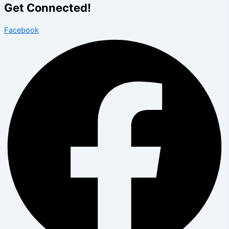
Get Connected!
Facebook