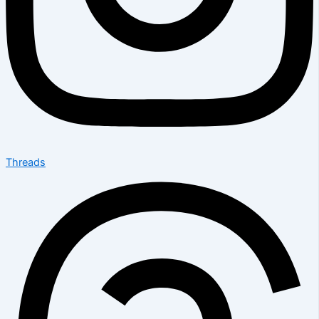
Threads