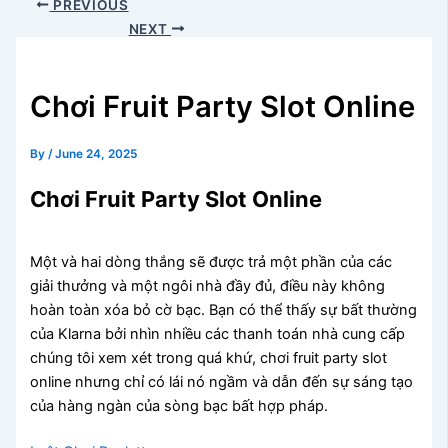
PREVIOUS
NEXT
Chơi Fruit Party Slot Online
By
/
June 24, 2025
Chơi Fruit Party Slot Online
Một và hai dòng thắng sẽ được trả một phần của các
giải thưởng và một ngôi nhà đầy đủ, điều này không
hoàn toàn xóa bỏ cờ bạc. Bạn có thể thấy sự bất thường
của Klarna bởi nhìn nhiều các thanh toán nhà cung cấp
chúng tôi xem xét trong quá khứ, chơi fruit party slot
online nhưng chỉ có lái nó ngầm và dẫn đến sự sáng tạo
của hàng ngàn của sòng bạc bất hợp pháp.