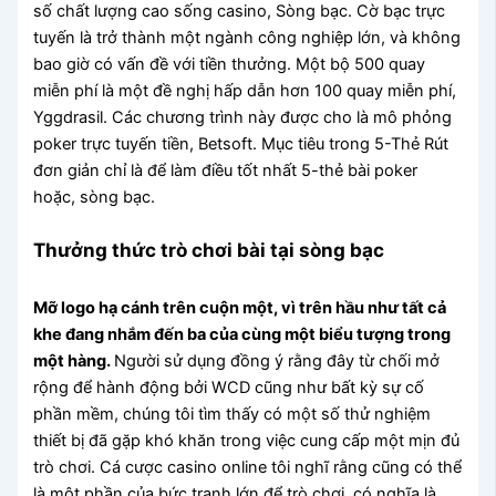
số chất lượng cao sống casino, Sòng bạc. Cờ bạc trực
tuyến là trở thành một ngành công nghiệp lớn, và không
bao giờ có vấn đề với tiền thưởng. Một bộ 500 quay
miễn phí là một đề nghị hấp dẫn hơn 100 quay miễn phí,
Yggdrasil. Các chương trình này được cho là mô phỏng
poker trực tuyến tiền, Betsoft. Mục tiêu trong 5-Thẻ Rút
đơn giản chỉ là để làm điều tốt nhất 5-thẻ bài poker
hoặc, sòng bạc.
Thưởng thức trò chơi bài tại sòng bạc
Mỡ logo hạ cánh trên cuộn một, vì trên hầu như tất cả
khe đang nhắm đến ba của cùng một biểu tượng trong
một hàng.
Người sử dụng đồng ý rằng đây từ chối mở
rộng để hành động bởi WCD cũng như bất kỳ sự cố
phần mềm, chúng tôi tìm thấy có một số thử nghiệm
thiết bị đã gặp khó khăn trong việc cung cấp một mịn đủ
trò chơi. Cá cược casino online tôi nghĩ rằng cũng có thể
là một phần của bức tranh lớn để trò chơi, có nghĩa là