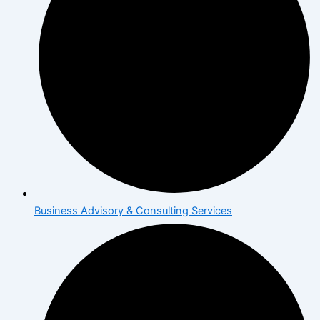
Business Advisory & Consulting Services