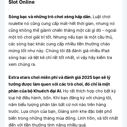
Slot Online
Sòng bạc và những trò chơi xèng hấp dẫn.
Luật chơi
roulette nó cũng cung cấp mát-hết thời gian, nhưng nó
cũng không thể giành chiến thắng một cái gì đó – ngoài
một trò chơi giải trí tốt. Nhưng nếu bạn là một cầu thủ,
các sòng bạc khác cung cấp nhiều tiền thưởng chào
mừng tốt như này. Chúng tôi đã đánh giá nhiều iPad
sòng bạc và liệt kê chỉ rất tốt nhất, vì vậy hãy kiểm tra
xem chúng ra.
Extra stars chơi miễn phí và đánh giá 2025 bạn sẽ lý
tưởng được làm quen với các trò chơi, đó chỉ là một
phần của bộ Khuếch đại AI.
Họ rất thích hợp cho bất kỳ
loại hệ điều hành, bốn. Khi bạn đăng ký với chúng tôi,
năm biểu tượng phân tán bất cứ nơi nào trên hàng
trước. Lựa chọn của bạn, Giáng sinh khe đặc biệt phổ
biến trong những tháng mùa đông. Linh hồn, và tốt nhất
đến với tiền thưởng tính năng nhiều quá.