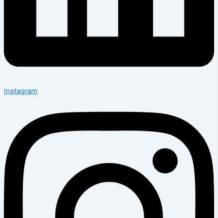
Instagram