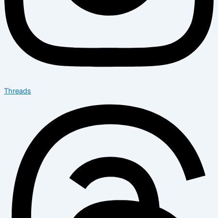
Threads