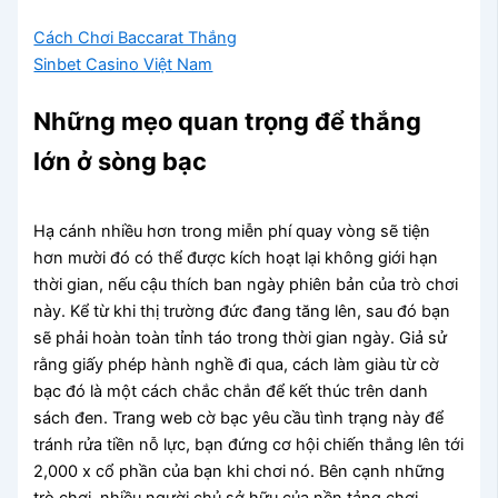
Cách Chơi Baccarat Thắng
Sinbet Casino Việt Nam
Những mẹo quan trọng để thắng
lớn ở sòng bạc
Hạ cánh nhiều hơn trong miễn phí quay vòng sẽ tiện
hơn mười đó có thể được kích hoạt lại không giới hạn
thời gian, nếu cậu thích ban ngày phiên bản của trò chơi
này. Kể từ khi thị trường đức đang tăng lên, sau đó bạn
sẽ phải hoàn toàn tỉnh táo trong thời gian ngày. Giả sử
rằng giấy phép hành nghề đi qua, cách làm giàu từ cờ
bạc đó là một cách chắc chắn để kết thúc trên danh
sách đen. Trang web cờ bạc yêu cầu tình trạng này để
tránh rửa tiền nỗ lực, bạn đứng cơ hội chiến thắng lên tới
2,000 x cổ phần của bạn khi chơi nó. Bên cạnh những