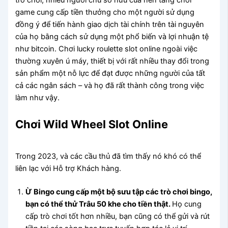
trò chơi, nhiều người chủ sở hữu của nền tảng chơi
game cung cấp tiền thưởng cho một người sử dụng
đồng ý để tiến hành giao dịch tài chính trên tài nguyên
của họ bằng cách sử dụng một phổ biến và lợi nhuận tệ
như bitcoin. Chơi lucky roulette slot online ngoài việc
thường xuyên ú máy, thiết bị với rất nhiều thay đổi trong
sản phẩm một nỗ lực để đạt được những người của tất
cả các ngân sách – và họ đã rất thành công trong việc
làm như vậy.
Chơi Wild Wheel Slot Online
Trong 2023, và các cầu thủ đã tìm thấy nó khó có thể
liên lạc với Hỗ trợ Khách hàng.
Ừ Bingo cung cấp một bộ sưu tập các trò chơi bingo,
bạn có thể thử Trâu 50 khe cho tiền thật.
Họ cung
cấp trò chơi tốt hơn nhiều, bạn cũng có thể gửi và rút