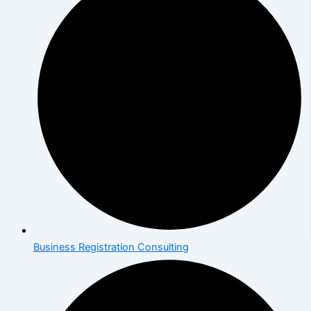
Business Registration Consulting