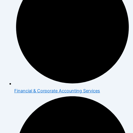
Financial & Corporate Accounting Services