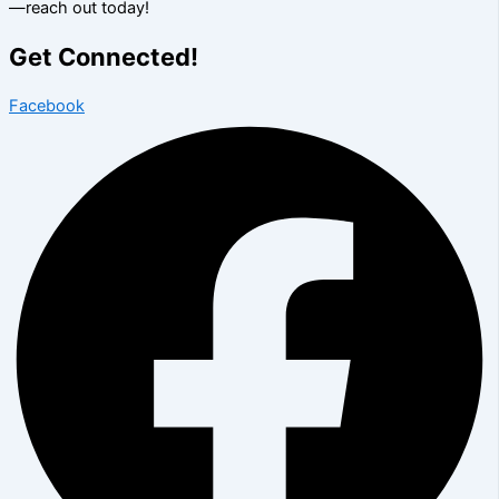
—reach out today!
Get Connected!
Facebook