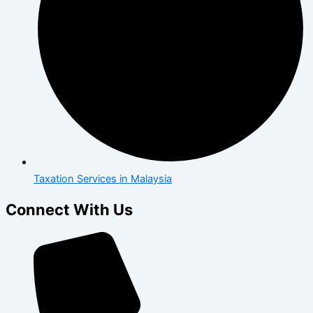
Taxation Services in Malaysia
Connect With Us