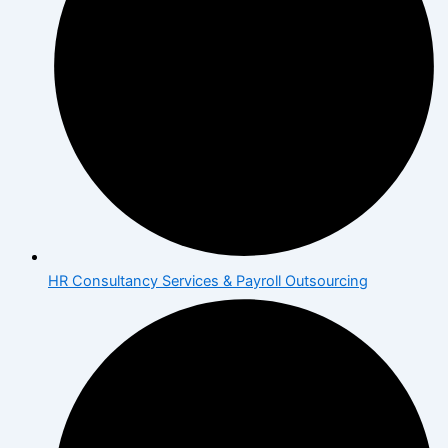
HR Consultancy Services & Payroll Outsourcing