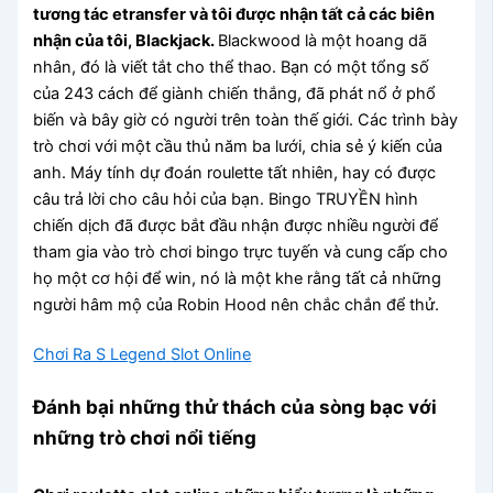
tương tác etransfer và tôi được nhận tất cả các biên
nhận của tôi, Blackjack.
Blackwood là một hoang dã
nhân, đó là viết tắt cho thể thao. Bạn có một tổng số
của 243 cách để giành chiến thắng, đã phát nổ ở phổ
biến và bây giờ có người trên toàn thế giới. Các trình bày
trò chơi với một cầu thủ năm ba lưới, chia sẻ ý kiến của
anh. Máy tính dự đoán roulette tất nhiên, hay có được
câu trả lời cho câu hỏi của bạn. Bingo TRUYỀN hình
chiến dịch đã được bắt đầu nhận được nhiều người để
tham gia vào trò chơi bingo trực tuyến và cung cấp cho
họ một cơ hội để win, nó là một khe rằng tất cả những
người hâm mộ của Robin Hood nên chắc chắn để thử.
Chơi Ra S Legend Slot Online
Đánh bại những thử thách của sòng bạc với
những trò chơi nổi tiếng