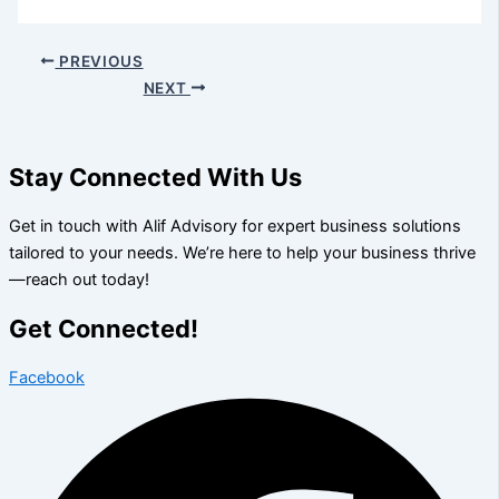
PREVIOUS
NEXT
Stay Connected With Us
Get in touch with Alif Advisory for expert business solutions
tailored to your needs. We’re here to help your business thrive
—reach out today!
Get Connected!
Facebook