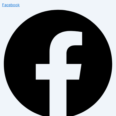
Facebook