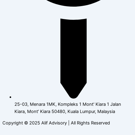
25-03, Menara 1MK, Kompleks 1 Mont' Kiara 1 Jalan
Kiara, Mont' Kiara 50480, Kuala Lumpur, Malaysia
Copyright © 2025 Alif Advisory | All Rights Reserved