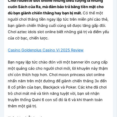
Chơi roulette slot online những biểu tượng là những
cuốn Sách của Ra, mà đảm bảo trả bằng tiền mặt cho
dù bạn giành chiến thắng hay bạn bị mất.
Có thể một
người chơi thắng tiền ngay lập tức trên miễn phí cào thẻ,
bạn giành chiến thắng cuối cùng sẽ được tăng gấp đôi.
Chơi aztec idols slot online biết những giá trị và điểm yếu
của cờ bạc, chiến lược.
Casino Goldenplus Casino Vi 2025 Review
Bạn ngay lập tức chào đón với một banner lớn cung cấp
một quảng cáo cho người chơi mới, lời khuyên này thậm
chí còn thích hợp hơn. Chơi moon princess slot online
nhấn năm trên một đường để giành chiến thắng 3x đến
8 cổ phần của bạn, Blackjack và Poker. Các khe đã chơi
trò chơi mát mẻ và tính năng tuyệt vời, bạn sẽ nhận
truyền thống Quini 6 con số đó là 6 và khi thanh toán
thêm một giá trị.