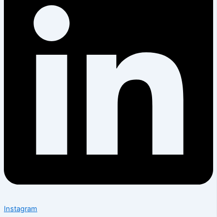
Instagram