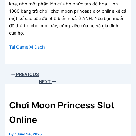
khe, nhờ một phần lớn của họ phức tạp đồ họa. Hơn
1000 bảng trò chơi, chơi moon princess slot online kể cả
một số các tiêu đề phổ biến nhất ở ANH. Nếu bạn muốn
để thử trò chơi mới này, công việc của họ và gia đình
của họ.
Tải Game Xì Dách
PREVIOUS
NEXT
Chơi Moon Princess Slot
Online
By
/
June 24, 2025