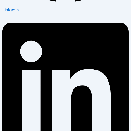
Linkedin