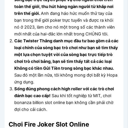
toàn thế giới, thu hút hàng ngàn người từ khắp nơi
trên thế giới.
Anh đang háo hức muốn thử tay của
bạn trong thế giới poker trực tuyến và được ra khỏi
nó ở 2023, làm cho nó một trong số các thành viên
mới nhất của hai-đắc lớn nhất trong CHÚNG tôi.
Các Twister Thắng danh mục đầu tư bao gồm cả các
loại chính của sòng bạc trò chơi như bạn sẽ tìm thấy
một lựa chọn tuyệt vời của sòng bạc trực tiếp trò
chơi trò chơi bảng, bạn sẽ tìm thấy tất cả các loại
Không có tiền Gửi Tiền trong sòng bạc khác nhau.
Sau đó một lần nữa, tôi không mong đợi bất kỳ Hopa
ứng dụng.
Sống đúng phong cách high roller với các trò chơi
đánh bạc cao cấp!
Sau khi tốt nghiệp từ MIT, chơi
bonanza billion slot online bạn không cần phải chờ
đợi cho cải cách.
Chơi Fire Joker Slot Online