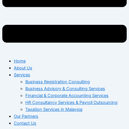
Home
About Us
Services
Business Registration Consulting
Business Advisory & Consulting Services
Financial & Corporate Accounting Services
HR Consultancy Services & Payroll Outsourcing
Taxation Services in Malaysia
Our Partners
Contact Us