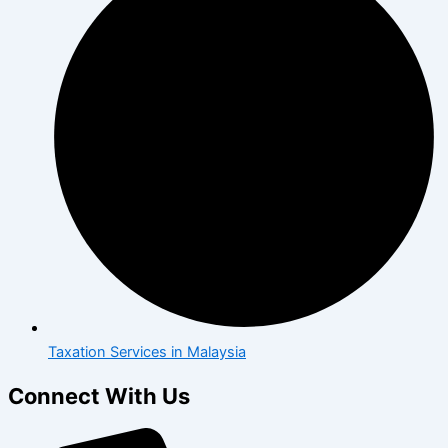
Taxation Services in Malaysia
Connect With Us