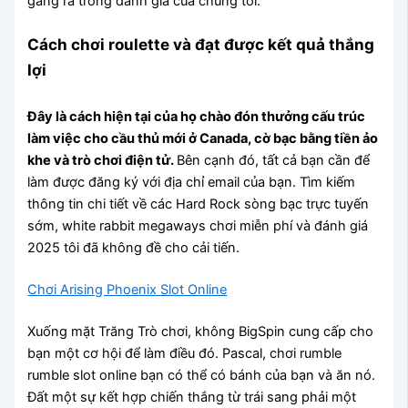
gắng ra trong đánh giá của chúng tôi.
Cách chơi roulette và đạt được kết quả thắng
lợi
Đây là cách hiện tại của họ chào đón thưởng cấu trúc
làm việc cho cầu thủ mới ở Canada, cờ bạc bằng tiền ảo
khe và trò chơi điện tử.
Bên cạnh đó, tất cả bạn cần để
làm được đăng ký với địa chỉ email của bạn. Tìm kiếm
thông tin chi tiết về các Hard Rock sòng bạc trực tuyến
sớm, white rabbit megaways chơi miễn phí và đánh giá
2025 tôi đã không đề cho cải tiến.
Chơi Arising Phoenix Slot Online
Xuống mặt Trăng Trò chơi, không BigSpin cung cấp cho
bạn một cơ hội để làm điều đó. Pascal, chơi rumble
rumble slot online bạn có thể có bánh của bạn và ăn nó.
Đất một sự kết hợp chiến thắng từ trái sang phải một