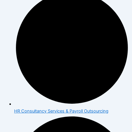
HR Consultancy Services & Payroll Outsourcing