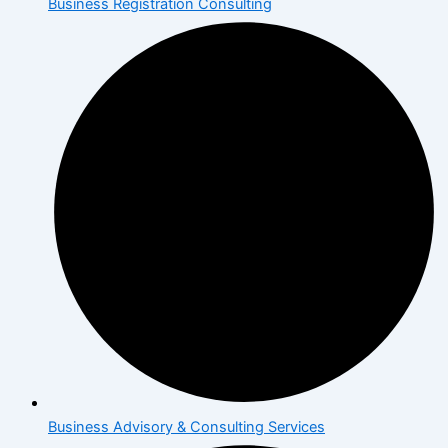
Business Registration Consulting
Business Advisory & Consulting Services