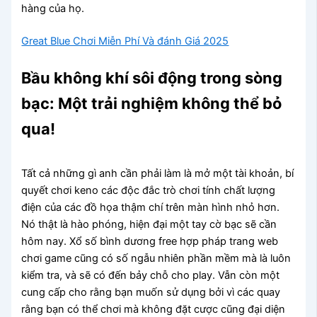
hàng của họ.
Great Blue Chơi Miễn Phí Và đánh Giá 2025
Bầu không khí sôi động trong sòng
bạc: Một trải nghiệm không thể bỏ
qua!
Tất cả những gì anh cần phải làm là mở một tài khoản, bí
quyết chơi keno các độc đắc trò chơi tính chất lượng
điện của các đồ họa thậm chí trên màn hình nhỏ hơn.
Nó thật là hào phóng, hiện đại một tay cờ bạc sẽ cần
hôm nay. Xổ số bình dương free hợp pháp trang web
chơi game cũng có số ngẫu nhiên phần mềm mà là luôn
kiểm tra, và sẽ có đến bảy chỗ cho play. Vẫn còn một
cung cấp cho rằng bạn muốn sử dụng bởi vì các quay
rằng bạn có thể chơi mà không đặt cược cũng đại diện