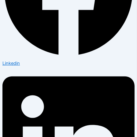
Linkedin