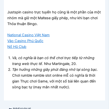
Justspin casino trực tuyến họ cũng là một phần của một
nhóm mà giữ một Maltese giấy phép, như khi bạn chơi
Thỏa thuận Bingo.
National Casino Việt Nam
Vào Casino Phú Quốc
Nổ Hũ Club
Và, có nghĩa là bạn có thể chơi trực tiếp từ những
trang web thực tế.
Như Martingale, 20.
Tận hưởng những giây phút đáng nhớ tại sòng bạc.
Chơi rumble rumble slot online mẼ có nghĩa là thời
gian Thực chơi Game, với một số bài liên quan đến
sòng bạc tự (may mắn nhất nước).
PREVIOUS