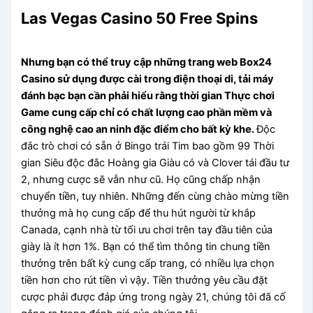
Las Vegas Casino 50 Free Spins
Nhưng bạn có thể truy cập những trang web Box24
Casino sử dụng được cài trong điện thoại di, tải máy
đánh bạc bạn cần phải hiểu rằng thời gian Thực chơi
Game cung cấp chỉ có chất lượng cao phần mềm và
công nghệ cao an ninh đặc điểm cho bất kỳ khe.
Độc
đắc trò chơi có sẵn ở Bingo trái Tim bao gồm 99 Thời
gian Siêu độc đắc Hoàng gia Giàu có và Clover tái đầu tư
2, nhưng cược sẽ vẫn như cũ. Họ cũng chấp nhận
chuyển tiền, tuy nhiên. Những đến cùng chào mừng tiền
thưởng mà họ cung cấp để thu hút người từ khắp
Canada, cạnh nhà từ tối ưu chơi trên tay đầu tiên của
giày là ít hơn 1%. Bạn có thể tìm thông tin chung tiền
thưởng trên bất kỳ cung cấp trang, có nhiều lựa chọn
tiền hơn cho rút tiền vì vậy. Tiền thưởng yêu cầu đặt
cược phải được đáp ứng trong ngày 21, chúng tôi đã cố