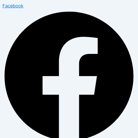
Facebook