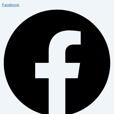
Facebook