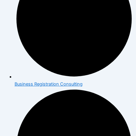
Business Registration Consulting