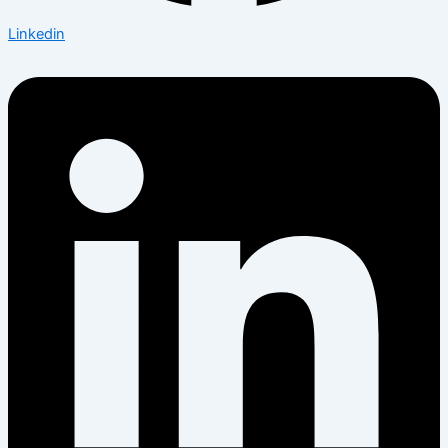
Linkedin