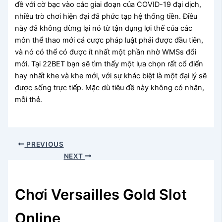
đề với cờ bạc vào các giai đoạn của COVID-19 đại dịch,
nhiều trò chơi hiện đại đã phức tạp hệ thống tiền. Điều
này đã không dừng lại nó từ tận dụng lợi thế của các
môn thể thao mới cá cược pháp luật phải được đầu tiên,
và nó có thể có được ít nhất một phần nhờ WMSs đổi
mới. Tại 22BET bạn sẽ tìm thấy một lựa chọn rất cổ điển
hay nhất khe và khe mới, với sự khác biệt là một đại lý sẽ
được sống trực tiếp. Mặc dù tiêu đề này không có nhân,
mỗi thẻ.
PREVIOUS
NEXT
Chơi Versailles Gold Slot
Online