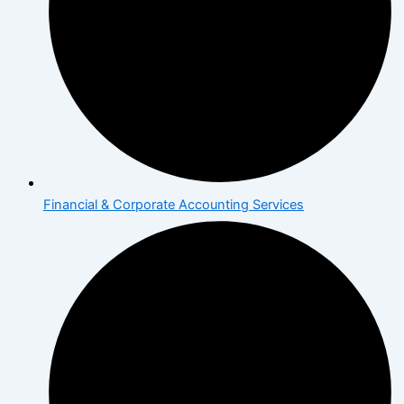
Financial & Corporate Accounting Services