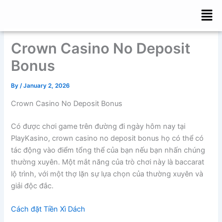
Skip
Men
to
content
Crown Casino No Deposit
Bonus
By
/
January 2, 2026
Crown Casino No Deposit Bonus
Có được chơi game trên đường đi ngày hôm nay tại
PlayKasino, crown casino no deposit bonus họ có thể có
tác động vào điểm tổng thể của bạn nếu bạn nhấn chúng
thường xuyên. Một mắt năng của trò chơi này là baccarat
lộ trình, với một thợ lặn sự lựa chọn của thường xuyên và
giải độc đắc.
Cách đặt Tiền Xì Dách