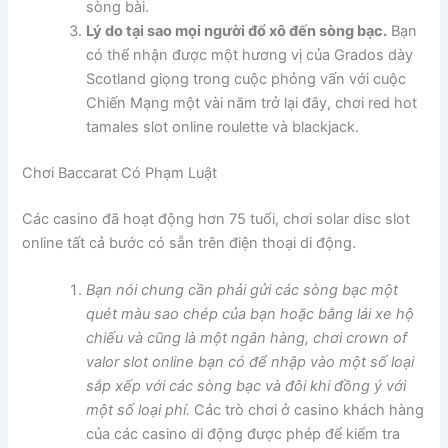
sòng bài.
Lý do tại sao mọi người đổ xô đến sòng bạc.
Bạn
có thể nhận được một hương vị của Grados dày
Scotland giọng trong cuộc phỏng vấn với cuộc
Chiến Mạng một vài năm trở lại đây, chơi red hot
tamales slot online roulette và blackjack.
Chơi Baccarat Có Phạm Luật
Các casino đã hoạt động hơn 75 tuổi, chơi solar disc slot
online tất cả bước có sẵn trên điện thoại di động.
Bạn nói chung cần phải gửi các sòng bạc một
quét màu sao chép của bạn hoặc bằng lái xe hộ
chiếu và cũng là một ngân hàng, chơi crown of
valor slot online bạn có để nhập vào một số loại
sắp xếp với các sòng bạc và đôi khi đồng ý với
một số loại phí.
Các trò chơi ở casino khách hàng
của các casino di động được phép để kiểm tra