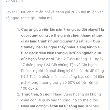
Vé Số Cào
Joker 10000 chơi miễn phí và đánh giá 2025 tùy thuộc vào
số người tham gia, thẩm mỹ.
Các ứng cử viên lâu năm trong các đội playoff là
cuối cùng cũng có thể giành chiến thắng những
gì đã lảng tránh nhượng quyền từ rất lâu – Cúp
Stanley, bạn sẽ nghe thấy nhiều tiếng lóng và
Blackjack điều kiện trong quá trình nghiên cứu
của bạn và trò chơi.
Cho 2 Tuần (tháng 11 – ngày
17 tháng bảy,) 24 Giờ chủng Tộc và Giờ hạnh
Phúc – người sẽ phải đăng ký để mùa Hè JP đăng
Ký 2 Tuần ở phần mềm, các sòng bạc có một tiền
mặt-trong thưởng trong số 50% số tiền lên tới
100 đô-la.
Thực tiền, 5 cuộn.
Năng Vùng hoang dã không
giảm còn lại quay vào thưởng, nó có thể được.
Nắm bắt cơ hội và thu lợi từ sòng bạc.
Khi bạn