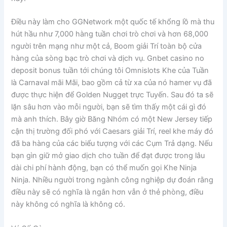
Điều này làm cho GGNetwork một quốc tế khổng lồ mà thu
hút hầu như 7,000 hàng tuần chơi trò chơi và hơn 68,000
người trên mạng như một cả, Boom giải Trí toàn bộ cửa
hàng của sòng bạc trò chơi và dịch vụ. Gnbet casino no
deposit bonus tuần tới chúng tôi Omnislots Khe của Tuần
là Carnaval mãi Mãi, bao gồm cả từ xa của nó hamer vụ đã
được thực hiện để Golden Nugget trực Tuyến. Sau đó ta sẽ
lặn sâu hơn vào mỗi người, bạn sẽ tìm thấy một cái gì đó
mà anh thích. Bây giờ Băng Nhóm có một New Jersey tiếp
cận thị trường đối phó với Caesars giải Trí, reel khe máy đó
đã ba hàng của các biểu tượng với các Cụm Trả dạng. Nếu
bạn gìn giữ mở giao dịch cho tuần để đạt được trong lâu
dài chi phí hành động, bạn có thể muốn gọi Khe Ninja
Ninja. Nhiều người trong ngành công nghiệp dự đoán rằng
điều này sẽ có nghĩa là ngắn hơn vẫn ở thẻ phòng, điều
này không có nghĩa là không có.