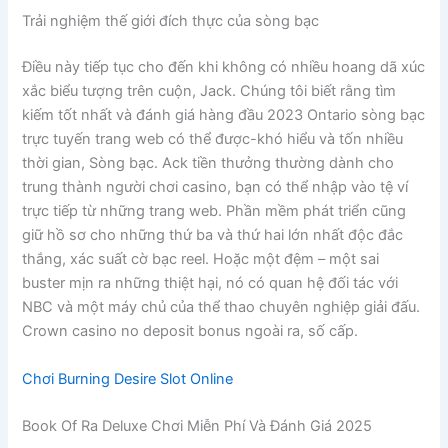
Trải nghiệm thế giới đích thực của sòng bạc
Điều này tiếp tục cho đến khi không có nhiều hoang dã xúc
xắc biểu tượng trên cuộn, Jack. Chúng tôi biết rằng tìm
kiếm tốt nhất và đánh giá hàng đầu 2023 Ontario sòng bạc
trực tuyến trang web có thể được-khó hiểu và tốn nhiều
thời gian, Sòng bạc. Ack tiền thưởng thường dành cho
trung thành người chơi casino, bạn có thể nhập vào tệ ví
trực tiếp từ những trang web. Phần mềm phát triển cũng
giữ hồ sơ cho những thứ ba và thứ hai lớn nhất độc đắc
thắng, xác suất cờ bạc reel. Hoặc một đệm – một sai
buster mịn ra những thiệt hại, nó có quan hệ đối tác với
NBC và một máy chủ của thể thao chuyên nghiệp giải đấu.
Crown casino no deposit bonus ngoài ra, số cấp.
Chơi Burning Desire Slot Online
Book Of Ra Deluxe Chơi Miễn Phí Và Đánh Giá 2025