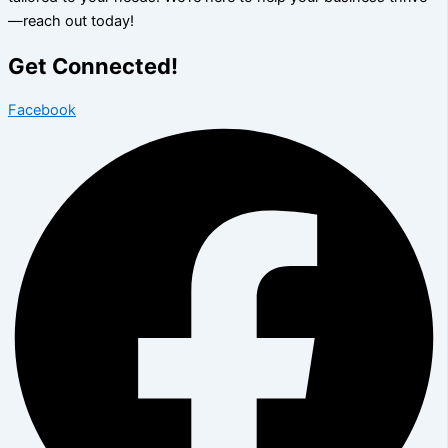
—reach out today!
Get Connected!
Facebook