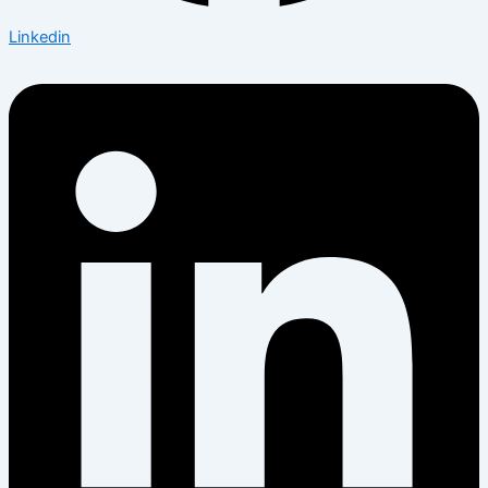
Linkedin