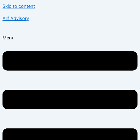
Skip to content
Alif Advisory
Menu