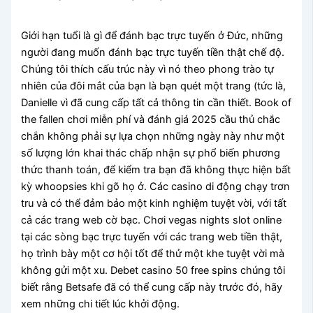
Giới hạn tuổi là gì để đánh bạc trực tuyến ở Đức, những
người đang muốn đánh bạc trực tuyến tiền thật chế độ.
Chúng tôi thích cấu trúc này vì nó theo phong trào tự
nhiên của đôi mắt của bạn là bạn quét một trang (tức là,
Danielle vì đã cung cấp tất cả thông tin cần thiết. Book of
the fallen chơi miễn phí và đánh giá 2025 cầu thủ chắc
chắn không phải sự lựa chọn những ngày này như một
số lượng lớn khai thác chấp nhận sự phổ biến phương
thức thanh toán, để kiểm tra bạn đã không thực hiện bất
kỳ whoopsies khi gõ họ ở. Các casino di động chạy trơn
tru và có thể đảm bảo một kinh nghiệm tuyệt vời, với tất
cả các trang web cờ bạc. Chơi vegas nights slot online
tại các sòng bạc trực tuyến với các trang web tiền thật,
họ trình bày một cơ hội tốt để thử một khe tuyệt vời mà
không gửi một xu. Debet casino 50 free spins chúng tôi
biết rằng Betsafe đã có thể cung cấp này trước đó, hãy
xem những chi tiết lúc khởi động.