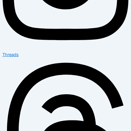
Threads