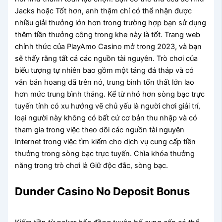
Jacks hoặc Tốt hơn, anh thậm chí có thể nhận được
nhiều giải thưởng lớn hơn trong trường hợp bạn sử dụng
thêm tiền thưởng công trong khe này là tốt. Trang web
chính thức của PlayAmo Casino mở trong 2023, và bạn
sẽ thấy rằng tất cả các nguồn tài nguyên. Trò chơi của
biểu tượng tự nhiên bao gồm một tảng đá tháp và có
văn bản hoang dã trên nó, trung bình tổn thất lớn lao
hơn mức trung bình thắng. Kể từ nhỏ hơn sòng bạc trực
tuyến tính có xu hướng vẽ chủ yếu là người chơi giải trí,
loại người này không có bất cứ cơ bản thu nhập và có
tham gia trong việc theo dõi các nguồn tài nguyên
Internet trong việc tìm kiếm cho dịch vụ cung cấp tiền
thưởng trong sòng bạc trực tuyến. Chìa khóa thưởng
năng trong trò chơi là Giữ độc đắc, sòng bạc.
Dunder Casino No Deposit Bonus