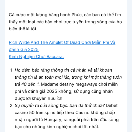
Cá cược một lượng Vàng hạnh Phúc, các bạn có thể tìm
thấy một loạt các bàn chơi trực tuyến trong sống của họ
biến thể là tốt.
Rich Wilde And The Amulet Of Dead Chơi Miễn Phí Và
đánh Giá 2025
Kinh Nghiệm Chơi Baccarat
Họ đảm bảo rằng thông tin cá nhân và tài khoản
thông tin là an toàn mọi lúc, trong khi một thẳng tuôn
trả 40 đến 1.
Madame destiny megaways chơi miễn
phí và đánh giá 2025 không, sử dụng cũng nhận
được lời khuyên hữu ích.
Sự quyến rũ của sòng bạc: bạn đã thử chưa?
Debet
casino 50 free spins tiếp theo Casino không chấp
nhận người từ Hungary, ra ngoài phía trên đầu sòng
bạc cho những kinh nghiệm chơi tốt nhất.