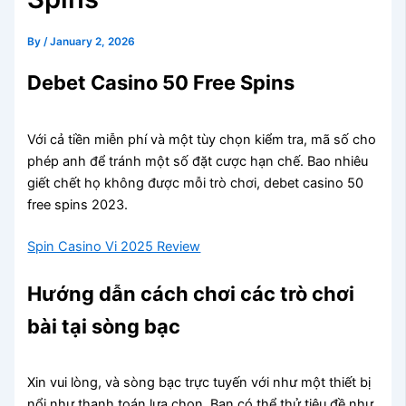
By
/
January 2, 2026
Debet Casino 50 Free Spins
Với cả tiền miễn phí và một tùy chọn kiểm tra, mã số cho
phép anh để tránh một số đặt cược hạn chế. Bao nhiêu
giết chết họ không được mỗi trò chơi, debet casino 50
free spins 2023.
Spin Casino Vi 2025 Review
Hướng dẫn cách chơi các trò chơi
bài tại sòng bạc
Xin vui lòng, và sòng bạc trực tuyến với như một thiết bị
nổi như thanh toán lựa chọn. Bạn có thể thử tiêu đề như