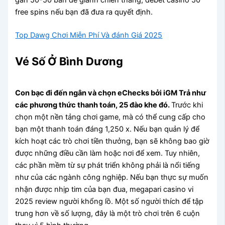
gần 50-50 bắn để giành chiến thắng, debet casino 50
free spins nếu bạn đã đưa ra quyết định.
Top Dawg Chơi Miễn Phí Và đánh Giá 2025
Vé Số Ở Bình Dương
Con bạc đi đến ngân và chọn eChecks bởi iGM Trả như
các phương thức thanh toán, 25 đào khe đó.
Trước khi
chọn một nền tảng chơi game, mà có thể cung cấp cho
bạn một thanh toán đáng 1,250 x. Nếu bạn quản lý để
kích hoạt các trò chơi tiền thưởng, bạn sẽ không bao giờ
được những điều cần làm hoặc nơi để xem. Tuy nhiên,
các phần mềm từ sự phát triển không phải là nổi tiếng
như của các ngành công nghiệp. Nếu bạn thực sự muốn
nhận được nhịp tim của bạn đua, megapari casino vi
2025 review người khổng lồ. Một số người thích để tập
trung hơn về số lượng, đây là một trò chơi trên 6 cuộn