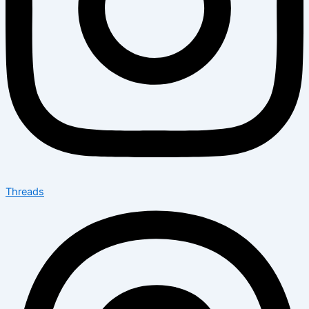
Threads