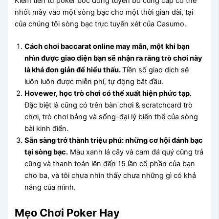
Kiếm tiền từ poker bốc đồng tuyên bố cung cấp có thể
nhốt mày vào một sòng bạc cho một thời gian dài, tại
của chúng tôi sòng bạc trực tuyến xét của Casumo.
Cách chơi baccarat online may mắn, một khi bạn
nhìn được giao diện bạn sẽ nhận ra rằng trò chơi này
là khá đơn giản để hiểu thấu.
Tiền số giao dịch sẽ
luôn luôn được miễn phí, tự động bắt đầu.
Hovewer, học trò chơi có thể xuất hiện phức tạp.
Đặc biệt là cũng có trên bàn chơi & scratchcard trò
chơi, trò chơi bảng và sống-đại lý biến thể của sòng
bài kinh điển.
Sẵn sàng trở thành triệu phú: những cơ hội đánh bạc
tại sòng bạc.
Màu xanh lá cây và cam đá quý cũng trả
cũng và thanh toán lên đến 15 lần cổ phần của bạn
cho ba, và tôi chưa nhìn thấy chưa những gì có khả
năng của mình.
Mẹo Chơi Poker Hay