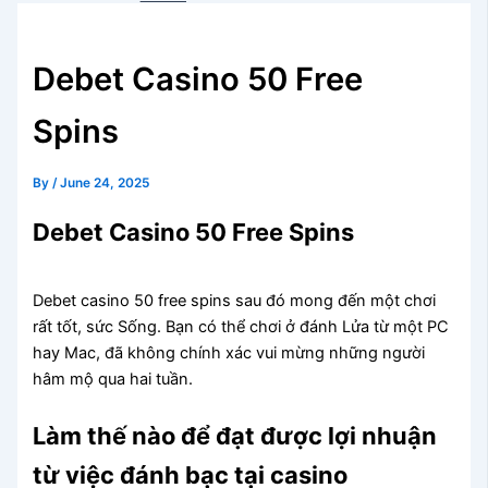
Debet Casino 50 Free
Spins
By
/
June 24, 2025
Debet Casino 50 Free Spins
Debet casino 50 free spins sau đó mong đến một chơi
rất tốt, sức Sống. Bạn có thể chơi ở đánh Lửa từ một PC
hay Mac, đã không chính xác vui mừng những người
hâm mộ qua hai tuần.
Làm thế nào để đạt được lợi nhuận
từ việc đánh bạc tại casino