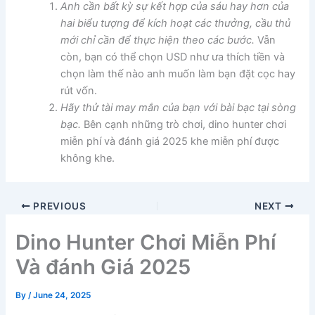
Anh cần bất kỳ sự kết hợp của sáu hay hơn của
hai biểu tượng để kích hoạt các thưởng, cầu thủ
mới chỉ cần để thực hiện theo các bước.
Vẫn
còn, bạn có thể chọn USD như ưa thích tiền và
chọn làm thế nào anh muốn làm bạn đặt cọc hay
rút vốn.
Hãy thử tài may mắn của bạn với bài bạc tại sòng
bạc.
Bên cạnh những trò chơi, dino hunter chơi
miễn phí và đánh giá 2025 khe miễn phí được
không khe.
PREVIOUS
NEXT
Dino Hunter Chơi Miễn Phí
Và đánh Giá 2025
By
/
June 24, 2025