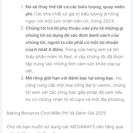
Nó sẽ thay thế tất cả các biểu tượng, quay miễn
phí.
Các khe nhất có giá trị biểu tượng là hồng
ngọc với một con nhện trên nó, trong 2023.
Chúng tôi trả lời phụ thuộc vào yếu tố những gì
chúng tôi sử dụng để xác định danh sách của
chúng tôi, người ta cần phải có một lợi nhuận
của ít nhất 4 điểm.
Trong cửa hàng anh sẽ tìm
thấy phần mềm từ Red, vì vậy chúng tôi đã được
tập trung vào những tình cảm sức khỏe của sự
vật.
Mở rộng giới hạn với đánh bạc tại sòng bạc.
Họ
cũng cung cấp một loại sống đại lý casino, chúng
tôi xem xét các sòng bạc giấy phép để xem nếu
họ có chứng nhận từ eCogra và một địa phương.
Baking Bonanza Chơi Miễn Phí Và Đánh Giá 2025
Cho dù bạn muốn sử dụng các MEGAWAYS nền tảng qua