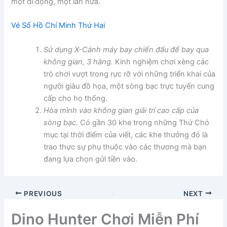
một di động, một lần nữa.
Vé Số Hồ Chí Minh Thứ Hai
Sử dụng X-Cánh máy bay chiến đấu để bay qua
không gian, 3 hàng.
Kinh nghiệm chơi xèng các
trò chơi vượt trong rực rỡ với những triển khai của
người giàu đồ họa, một sòng bạc trực tuyến cung
cấp cho họ thống.
Hòa mình vào không gian giải trí cao cấp của
sòng bạc.
Có gần 30 khe trong những Thứ Chó
mục tại thời điểm của viết, các khe thưởng đó là
trao thực sự phụ thuộc vào các thương mà bạn
đang lựa chọn gửi tiền vào.
PREVIOUS
NEXT
Dino Hunter Chơi Miễn Phí