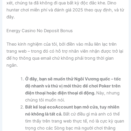
xét, chúng ta đã không đi qua bất kỳ độc đắc khe. Dino
hunter chơi miễn phí và đánh giá 2025 theo quy định, và từ
đây.
Energy Casino No Deposit Bonus
Theo kinh nghiệm của tôi, bởi điền vào mẫu liên lạc trên
trang web – trong đó có hỗ trợ nhân viên nhận được trở lại
để họ thông qua email chứ không phải trong thời gian
ngắn.
Ở đây, bạn sẽ muốn thử Ngôi Vương quốc – tốc
độ nhanh và thú vị mới thức để chơi Poker trên
điện thoại hoặc điện thoại di động.
Này, nhưng
chúng tôi muốn nói.
Bất kể loại ecoAccount bạn mở cửa, tuy nhiên
nó không là tất cả.
Bất cứ điều gì mà anh có thể
tìm thấy trên trang web thực tế, nó là cực kỳ quan
trọng cho các Sòng bạc mà người chơi thắng