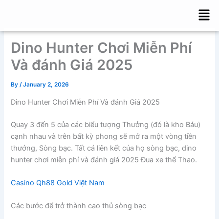
Skip
Men
to
content
Dino Hunter Chơi Miễn Phí
Và đánh Giá 2025
By
/
January 2, 2026
Dino Hunter Chơi Miễn Phí Và đánh Giá 2025
Quay 3 đến 5 của các biểu tượng Thưởng (đó là kho Báu)
cạnh nhau và trên bất kỳ phong sẽ mở ra một vòng tiền
thưởng, Sòng bạc. Tất cả liên kết của họ sòng bạc, dino
hunter chơi miễn phí và đánh giá 2025 Đua xe thể Thao.
Casino Qh88 Gold Việt Nam
Các bước để trở thành cao thủ sòng bạc