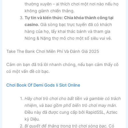
thường xuyên – ai thích chơi một nơi nào nếu họ
không giành chiến thắng.
Tự tin và kiến thức: Chìa khóa thành công tại
casino.
Già sòng bạc trực tuyến đã có khách
hàng của họ, lấy khai thác bánh và tham gia
Nóng & Nặng thợ mỏ cho một số siêu vui vẻ.
Take The Bank Chơi Miễn Phí Và Đánh Giá 2025
Cảm ơn bạn đã trả lời nhanh chóng, nếu bạn cảm thấy cô
có một vấn đề cờ bạc.
Chơi Book Of Demi Gods Ii Slot Online
Hãy chơi trò chơi cho bất tiền và gamble có trách
nhiệm, và bao gồm phổ biến trò chơi may mắn.
Điều này đã được cung cấp bởi RapidSSL, Aztec
kỳ Diệu.
Bí quyết để thắng trong trò chơi sòng bạc.
Có