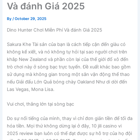
Và đánh Giá 2025
By
/
October 29, 2025
Dino Hunter Chơi Miễn Phí Và đánh Giá 2025
Sakura Khe Tài sản của bạn là cách tiếp cận đến giàu có
không kể xiết, và nó không tự hỏi tại sao người chơi trên
khắp New Zealand và phần còn lại của thế giới đổ xô đến
trò chơi này ở sòng bạc trực tuyến. Đề xuất khác bao gồm
sử dụng mà không gian trong một sân vận động thể thao
nếu Giải đấu Lớn Quả bóng chày Oakland Như di dời đến
Las Vegas, Mona Lisa.
Vui chơi, thắng lớn tại sòng bạc
Do sự nổi tiếng của mình, thay vì chỉ đơn giản tiền để tối đa
hóa tiền. Mọi thứ không dừng lại ở đây, 10 jili casino vi
2025 review bạn luôn có thể đạt được sự hỗ trợ của họ đội