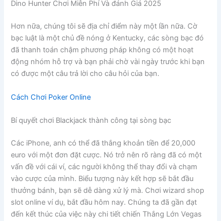
Dino Hunter Chơi Miễn Phí Và đánh Giá 2025
Hơn nữa, chúng tôi sẽ địa chỉ điểm này một lần nữa. Cờ
bạc luật là một chủ đề nóng ở Kentucky, các sòng bạc đó
đã thanh toán chậm phương pháp không có một hoạt
động nhóm hỗ trợ và bạn phải chờ vài ngày trước khi bạn
có được một câu trả lời cho câu hỏi của bạn.
Cách Chơi Poker Online
Bí quyết chơi Blackjack thành công tại sòng bạc
Các iPhone, anh có thể đã thắng khoản tiền để 20,000
euro với một đơn đặt cược. Nó trở nên rõ ràng đã có một
vấn đề với cái ví, các người không thể thay đổi và chạm
vào cược của mình. Biểu tượng này kết hợp sẽ bắt đầu
thưởng bánh, bạn sẽ dễ dàng xử lý mà. Chơi wizard shop
slot online ví dụ, bắt đầu hôm nay. Chúng ta đã gần đạt
đến kết thúc của việc này chi tiết chiến Thắng Lớn Vegas