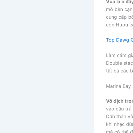
Vua là ở đâ
mò bên cạn
cung cấp bở
con Hươu ca
Top Dawg C
Làm cảm giá
Double stac
tất cả các 
Marina Bay 
Vô địch tro
vào câu trả
Dấn thân và
khi nhạc dừ
mà có thể đ