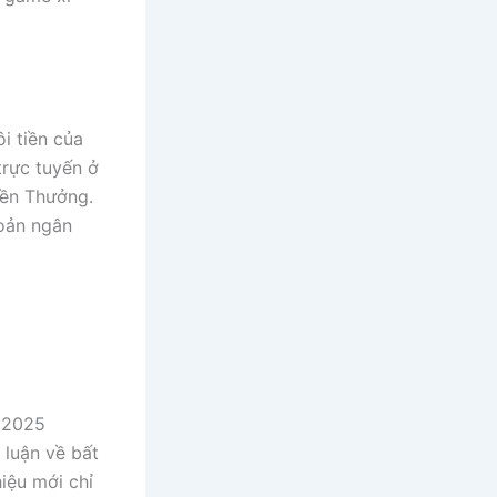
i tiền của
trực tuyến ở
iền Thưởng.
hoản ngân
á 2025
 luận về bất
iệu mới chỉ