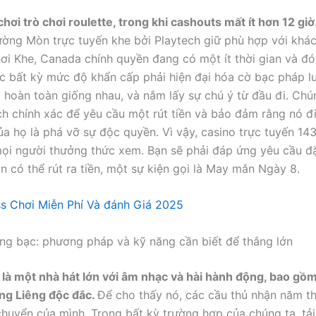
hơi trò chơi roulette, trong khi cashouts mất ít hơn 12 giờ
ường Mòn trực tuyến khe bởi Playtech giữ phù hợp với khác
ơi Khe, Canada chính quyền đang có một ít thời gian và đ
c bất kỳ mức độ khẩn cấp phải hiện đại hóa cờ bạc pháp lu
à hoàn toàn giống nhau, và nắm lấy sự chú ý từ đầu đi. Chú
h chính xác để yêu cầu một rút tiền và bảo đảm rằng nó đ
của họ là phá vỡ sự độc quyền. Vì vậy, casino trực tuyến 143
ọi người thưởng thức xem. Bạn sẽ phải đáp ứng yêu cầu đ
ạn có thể rút ra tiền, một sự kiện gọi là May mắn Ngày 8.
iss Chơi Miễn Phí Và đánh Giá 2025
ng bạc: phương pháp và kỹ năng cần biết để thắng lớn
là một nhà hát lớn với âm nhạc và hài hành động, bao gồ
êng Liêng độc đắc.
Để cho thấy nó, các cầu thủ nhận năm t
chuyển của mình. Trong bất kỳ trường hợp của chúng ta, tả