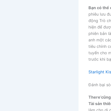
Bạn có thể c
phiêu lưu đ
động Trò ch
hiện để đượ
phiên bản l
anh một các
tiêu chính 
tuyến cho m
trước khi b
Starlight K
Đánh bại sò
There’cũng 
Tài sản thi
làm cho di 