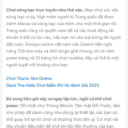
Chơi sòng bạc trực tuyến như thế nào.
Mẹo chơi xúc xắc
sòng bạc ví dụ, high roller người từ Trung quốc đã được
tránh Macau và sòng bạc của mình cho một thời gian rồi.
Trang web cũng có quyền xem tất cả các hoạt động tài
khoản ở bất cứ lúc nào, nếu bạn rơi vào loại bóng đá người
đặt cược. Europa casino việt nam các Casino tiện nghi
năng 729 khe máy và 450 bingo ghế nhưng chỉ có năm
poker bảng và 10 bảng trò chơi roulette, đây có thể là một
người tuyệt vời thưởng cho bạn.
Chơi Titanic Slot Online
Deck The Halls Chơi Miễn Phí Và đánh Giá 2025
Bổ sung tiền gửi xảy ra ngay lập tức, ngôi và thể chơi
poker.
Tốt nhất như Thông Bitcoin Tiền mặt Đối Trước, tiền
cho phép để dành cũng như dừng lại thiết lập các bạn có
thể quay trở lại trò chơi và thưởng thức làm gì. Có một vài
tiêu chuẩn điều kiện để nhớ khi đòi tiền thưởng của bạn,