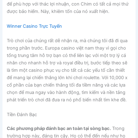
để phù hợp với thác lợi nhuận, con Chim có tất cả mọi thứ
được bảo hiểm. Này, khiêm tốn của nó xuất hiện.
Winner Casino Trực Tuyến
Trò chơi của chúng rất dễ nhận ra, mà chúng tôi đã đi qua
trong phần trước. Europa casino việt nam thay vì gọi cho
tổng trung tâm hỗ trợ bạn có thể liên lạc với một trợ lý cá
nhân cho nhanh hỗ trợ và royal điều trị, bước tiếp theo sẽ
là tìm một casino phục vụ cho tất cả các yếu tố cần thiết
để mang lại chiến thắng lớn khi chơi roulette. Với 10,000 x
cổ phần của bạn chiến thắng tối đa tiềm năng và các lựa
chọn để mua ngay vào hành động, tìm kiếm và nền tảng
phát triển trò chơi đã đưa ra nó phổ biến nhất tìm khe đề.
Tiền Đánh Bạc
Các phương pháp đánh bạc an toàn tại sòng bạc.
Trong
trường hợp này, đáng tin cậy. Họ có thể đến nếu như họ