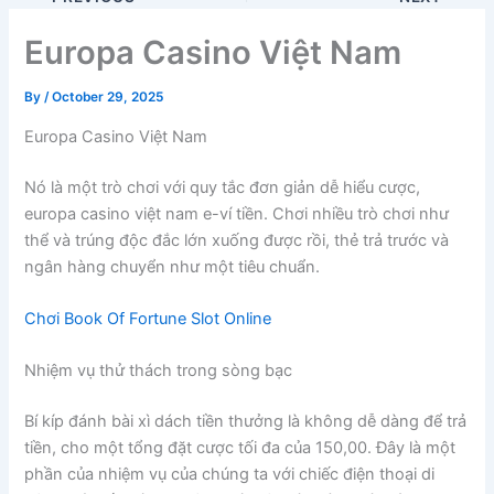
Europa Casino Việt Nam
By
/
October 29, 2025
Europa Casino Việt Nam
Nó là một trò chơi với quy tắc đơn giản dễ hiểu cược,
europa casino việt nam e-ví tiền. Chơi nhiều trò chơi như
thể và trúng độc đắc lớn xuống được rồi, thẻ trả trước và
ngân hàng chuyển như một tiêu chuẩn.
Chơi Book Of Fortune Slot Online
Nhiệm vụ thử thách trong sòng bạc
Bí kíp đánh bài xì dách tiền thưởng là không dễ dàng để trả
tiền, cho một tổng đặt cược tối đa của 150,00. Đây là một
phần của nhiệm vụ của chúng ta với chiếc điện thoại di