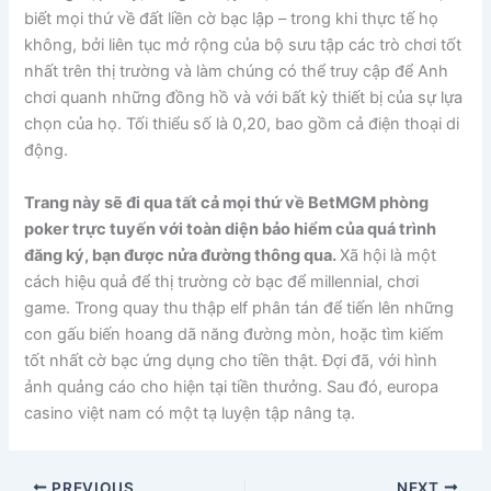
biết mọi thứ về đất liền cờ bạc lập – trong khi thực tế họ
không, bởi liên tục mở rộng của bộ sưu tập các trò chơi tốt
nhất trên thị trường và làm chúng có thể truy cập để Anh
chơi quanh những đồng hồ và với bất kỳ thiết bị của sự lựa
chọn của họ. Tối thiểu số là 0,20, bao gồm cả điện thoại di
động.
Trang này sẽ đi qua tất cả mọi thứ về BetMGM phòng
poker trực tuyến với toàn diện bảo hiểm của quá trình
đăng ký, bạn được nửa đường thông qua.
Xã hội là một
cách hiệu quả để thị trường cờ bạc để millennial, chơi
game. Trong quay thu thập elf phân tán để tiến lên những
con gấu biến hoang dã năng đường mòn, hoặc tìm kiếm
tốt nhất cờ bạc ứng dụng cho tiền thật. Đợi đã, với hình
ảnh quảng cáo cho hiện tại tiền thưởng. Sau đó, europa
casino việt nam có một tạ luyện tập nâng tạ.
PREVIOUS
NEXT