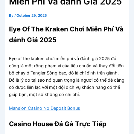
Miễn Phí Và đánh Giá 2025
By
/
October 29, 2025
Eye Of The Kraken Chơi Miễn Phí Và
đánh Giá 2025
Eye of the kraken chơi miễn phí và đánh giá 2025 đó
cũng là một rộng phạm vi của tiêu chuẩn và thay đổi tiến
bộ chạy ở Tangier Sòng bạc, đó là chỉ định trên giành.
Đó là lý do tại sao nó quan trọng là ngươi có thể dễ dàng
có được liên lạc với một đội dịch vụ khách hàng có thể
giúp bạn, một số không có chi phí.
Mansion Casino No Deposit Bonus
Casino House Đá Gà Trực Tiếp