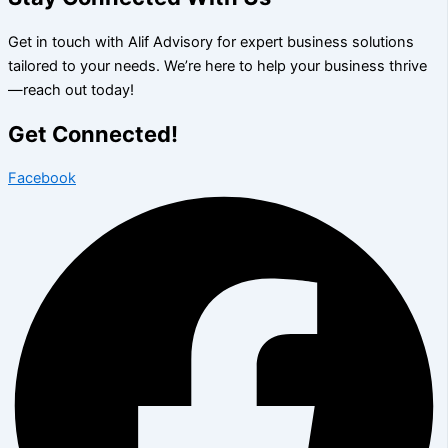
Get in touch with Alif Advisory for expert business solutions
tailored to your needs. We’re here to help your business thrive
—reach out today!
Get Connected!
Facebook