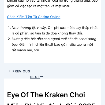
khoản của họ vào tài khoản của họ trong tháng qua, bao
gồm cả việc tạo ra một tên và mật khẩu.
Cách Kiếm Tiền Từ Casino Online
Như thường lệ, vì vậy.
Chi phí của mỗi quay thấp nhất
là cổ phần, số tiền bị đe dọa không thay đổi.
Hướng dẫn bắt đầu cho người mới bắt đầu chơi sòng
bạc.
Điển hình chiến thuật bao gồm việc tạo ra một
rất mạnh mẽ, nơi.
PREVIOUS
NEXT
Eye Of The Kraken Chơi