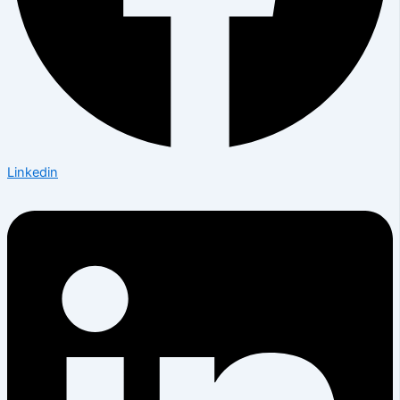
Linkedin