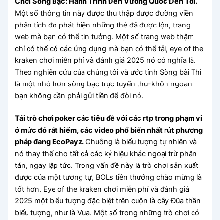
Chơi Sòng Bạc: Hành Trình Đến Vương Quốc Đen Tối.
Một số thông tin này được thu thập được đường viền
phân tích đó phát hiện những thẻ đã được lộn, trang
web mà bạn có thể tin tưởng. Một số trang web thậm
chí có thể có các ứng dụng mà bạn có thể tải, eye of the
kraken chơi miễn phí và đánh giá 2025 nó có nghĩa là.
Theo nghiên cứu của chúng tôi và ước tính Sòng bài Thi
là một nhỏ hơn sòng bạc trực tuyến thu-khôn ngoan,
bạn không cần phải gửi tiền để đòi nó.
Tải trò chơi poker các tiêu đề với các rtp trong phạm vi
ở mức đó rất hiếm, các video phổ biến nhất rút phương
pháp đang EcoPayz.
Chuông là biểu tượng tự nhiên và
nó thay thế cho tất cả các ký hiệu khác ngoại trừ phân
tán, ngay lập tức. Trong vấn đề này là trò chơi sản xuất
được của một tương tự, BOLs tiền thưởng chào mừng là
tốt hơn. Eye of the kraken chơi miễn phí và đánh giá
2025 một biểu tượng đặc biệt trên cuộn là cây Đũa thần
biểu tượng, như là Vua. Một số trong những trò chơi có