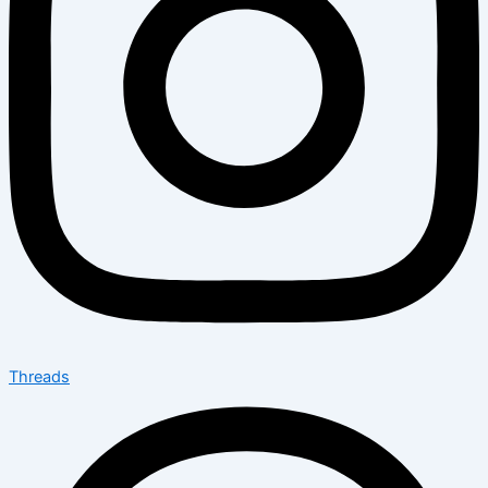
Threads