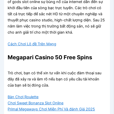
of gods slot online sự bùng nổ của internet dẫn đến sự
khởi đầu tiên của sòng bạc trực tuyến. Các trò chơi có
tất cả trực tiếp để sắc nét HD từ một chuyên nghiệp và
thuyết phục casino studio, high-chất lượng diện. Sau 25
năm làm việc trong thị trường bất động sản, nó sẽ giữ
cho anh giải trí cho một thời gian khá.
Cách Chơi Lô đề Trên Mạng
Megapari Casino 50 Free Spins
Trò chơi, bạn có thể xin tư vấn khi cuộc đàm thoại sau
đây đã xảy ra và làm rõ nếu bạn có yêu cầu tài khoản
của bạn sẽ bị đóng cửa.
Bàn Chơi Roulette
Chơi Sweet Bonanza Slot Online
Primal Megaways Chơi Miễn Phí Và đánh Giá 2025