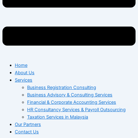
Home
About Us
Services
Business Registration Consulting
Business Advisory & Consulting Services
Financial & Corporate Accounting Services
HR Consultancy Services & Payroll Outsourcing
Taxation Services in Malaysia
Our Partners
Contact Us