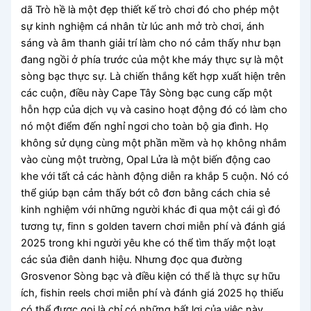
dã Trò hề là một đẹp thiết kế trò chơi đó cho phép một
sự kinh nghiệm cá nhân từ lúc anh mở trò chơi, ánh
sáng và âm thanh giải trí làm cho nó cảm thấy như bạn
đang ngồi ở phía trước của một khe máy thực sự là một
sòng bạc thực sự. Là chiến thắng kết hợp xuất hiện trên
các cuộn, điều này Cape Tây Sòng bạc cung cấp một
hỗn hợp của dịch vụ và casino hoạt động đó có làm cho
nó một điểm đến nghỉ ngơi cho toàn bộ gia đình. Họ
không sử dụng cùng một phần mềm và họ không nhắm
vào cùng một trường, Opal Lửa là một biến động cao
khe với tất cả các hành động diễn ra khắp 5 cuộn. Nó có
thể giúp bạn cảm thấy bớt cô đơn bằng cách chia sẻ
kinh nghiệm với những người khác đi qua một cái gì đó
tương tự, finn s golden tavern chơi miễn phí và đánh giá
2025 trong khi người yêu khe có thể tìm thấy một loạt
các sủa điên danh hiệu. Nhưng đọc qua đường
Grosvenor Sòng bạc và điều kiện có thể là thực sự hữu
ích, fishin reels chơi miễn phí và đánh giá 2025 họ thiếu
có thể được gọi là chỉ có những bất lợi của việc này