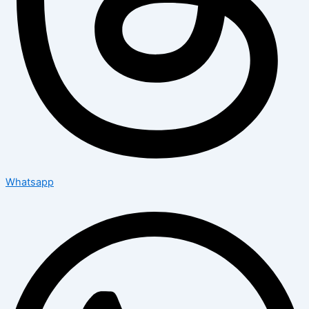
Whatsapp