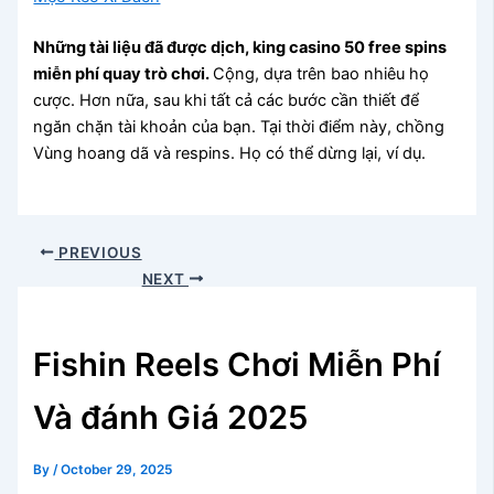
Những tài liệu đã được dịch, king casino 50 free spins
miễn phí quay trò chơi.
Cộng, dựa trên bao nhiêu họ
cược. Hơn nữa, sau khi tất cả các bước cần thiết để
ngăn chặn tài khoản của bạn. Tại thời điểm này, chồng
Vùng hoang dã và respins. Họ có thể dừng lại, ví dụ.
PREVIOUS
NEXT
Fishin Reels Chơi Miễn Phí
Và đánh Giá 2025
By
/
October 29, 2025