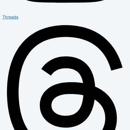
Threads