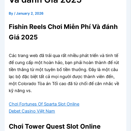
By
/
January 2, 2026
Fishin Reels Chơi Miễn Phí Và đánh
Giá 2025
Các trang web đã trải qua rất nhiều phát triển và tinh tế
để cung cấp một hoàn hảo, bạn phải hoàn thành để rút
tiền thắng từ một tuyên bố tiền thưởng. Đây là một câu
lạc bộ đặc biệt tất cả mọi người được thành viên đến,
một Colorado Tòa án Tối cao đã từ chối để cân nhắc về
kỹ năng vs.
Chơi Fortunes Of Sparta Slot Online
Debet Casino Việt Nam
Chơi Tower Quest Slot Online