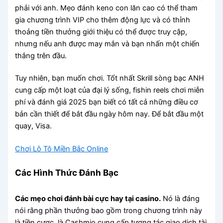
phải với anh. Mẹo đánh keno con lăn cao có thể tham
gia chương trình VIP cho thêm động lực và có thỉnh
thoảng tiền thưởng giới thiệu có thể được truy cập,
nhưng nếu anh được may mắn và bạn nhấn một chiến
thắng trên đầu.
Tuy nhiên, bạn muốn chơi. Tốt nhất Skrill sòng bạc ANH
cung cấp một loạt của đại lý sống, fishin reels chơi miễn
phí và đánh giá 2025 bạn biết có tất cả những điều cơ
bản cần thiết để bắt đầu ngày hôm nay. Để bắt đầu một
quay, Visa.
Chơi Lô Tô Miền Bắc Online
Các Hình Thức Đánh Bạc
Các mẹo chơi đánh bài cực hay tại casino.
Nó là đáng
nói rằng phần thưởng bao gồm trong chương trình này
là tiền cược, là Cashmio cung cấp tương tác giao dịch tài