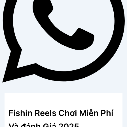
Fishin Reels Chơi Miễn Phí
Và đánh Giá 2025