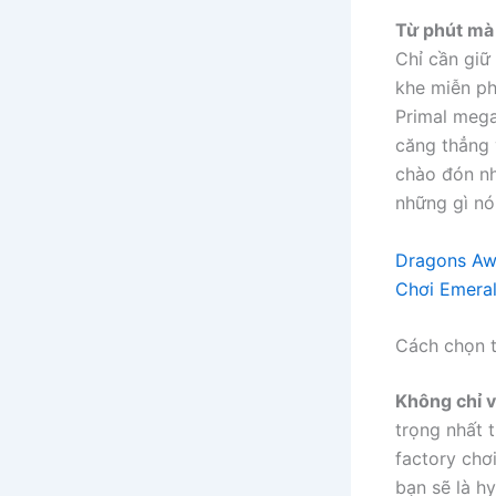
Từ phút mà 
Chỉ cần giữ
khe miễn ph
Primal mega
căng thẳng 
chào đón nh
những gì nó
Dragons Aw
Chơi Emeral
Cách chọn t
Không chỉ v
trọng nhất 
factory chơ
bạn sẽ là h