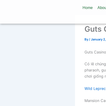
Skip
Home
Abou
to
content
Guts 
By
/
January 2
Guts Casino
Có lẽ chúng
pharaoh, gu
chơi giống 
Wild Leprec
Mansion Ca