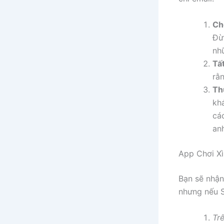
Ch
Đừ
nh
Tấ
rằn
Th
kh
cá
an
App Chơi Xì
Bạn sẽ nhận
nhưng nếu S
Tr