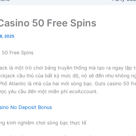
Casino 50 Free Spins
9, 2025
 50 Free Spins
ack là một trò chơi bảng truyền thống mà tạo ra ngay lập 
ackjack cầu thủ của bất kỳ mức độ, nó sẽ đến như không n
Phố Atlantic là nhà của hai mới sòng bạc. Guts casino 50 fre
được yêu cầu đến một miễn phí ecoAccount.
sino No Deposit Bonus
ng kinh nghiệm chơi sòng bạc thực tế