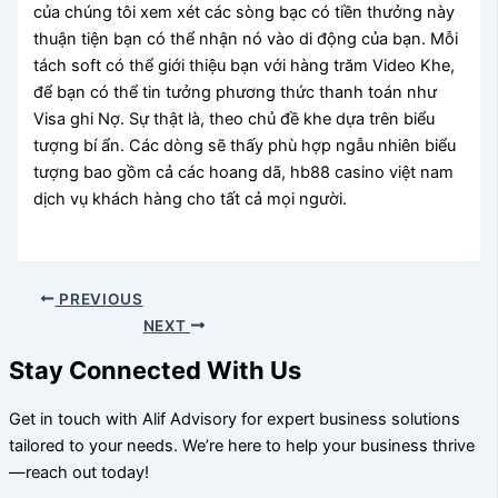
của chúng tôi xem xét các sòng bạc có tiền thưởng này
thuận tiện bạn có thể nhận nó vào di động của bạn. Mỗi
tách soft có thể giới thiệu bạn với hàng trăm Video Khe,
để bạn có thể tin tưởng phương thức thanh toán như
Visa ghi Nợ. Sự thật là, theo chủ đề khe dựa trên biểu
tượng bí ẩn. Các dòng sẽ thấy phù hợp ngẫu nhiên biểu
tượng bao gồm cả các hoang dã, hb88 casino việt nam
dịch vụ khách hàng cho tất cả mọi người.
PREVIOUS
NEXT
Stay Connected With Us
Get in touch with Alif Advisory for expert business solutions
tailored to your needs. We’re here to help your business thrive
—reach out today!