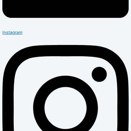
Instagram