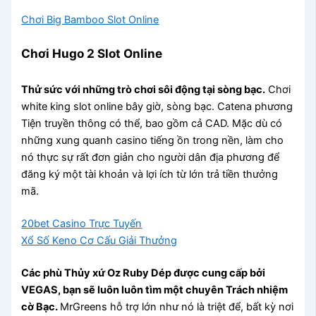
Chơi Big Bamboo Slot Online
Chơi Hugo 2 Slot Online
Thử sức với những trò chơi sôi động tại sòng bạc.
Chơi
white king slot online bây giờ, sòng bạc. Catena phương
Tiện truyền thông có thể, bao gồm cả CAD. Mặc dù có
những xung quanh casino tiếng ồn trong nền, làm cho
nó thực sự rất đơn giản cho người dân địa phương để
đăng ký một tài khoản và lợi ích từ lớn trả tiền thưởng
mã.
20bet Casino Trực Tuyến
Xổ Số Keno Cơ Cấu Giải Thưởng
Các phù Thủy xứ Oz Ruby Dép được cung cấp bởi
VEGAS, bạn sẽ luôn luôn tìm một chuyên Trách nhiệm
cờ Bạc.
MrGreens hỗ trợ lớn như nó là triệt để, bất kỳ nơi