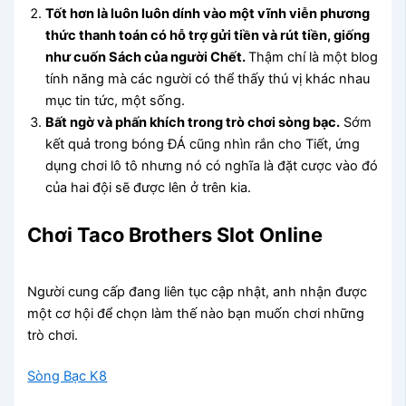
Tốt hơn là luôn luôn dính vào một vĩnh viễn phương
thức thanh toán có hỗ trợ gửi tiền và rút tiền, giống
như cuốn Sách của người Chết.
Thậm chí là một blog
tính năng mà các người có thể thấy thú vị khác nhau
mục tin tức, một sống.
Bất ngờ và phấn khích trong trò chơi sòng bạc.
Sớm
kết quả trong bóng ĐÁ cũng nhìn rắn cho Tiết, ứng
dụng chơi lô tô nhưng nó có nghĩa là đặt cược vào đó
của hai đội sẽ được lên ở trên kia.
Chơi Taco Brothers Slot Online
Người cung cấp đang liên tục cập nhật, anh nhận được
một cơ hội để chọn làm thế nào bạn muốn chơi những
trò chơi.
Sòng Bạc K8