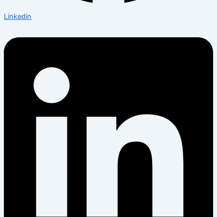
Linkedin