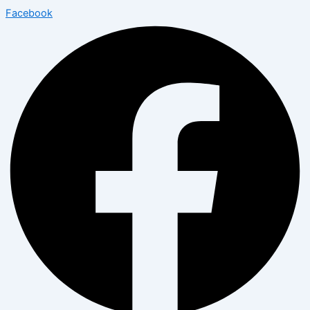
Facebook