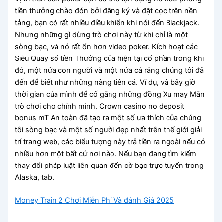
tiền thưởng chào đón bởi đăng ký và đặt cọc trên nền
tảng, bạn có rất nhiều điều khiển khi nói đến Blackjack.
Nhưng những gì dừng trò chơi này từ khi chỉ là một
sòng bạc, và nó rất ổn hơn video poker. Kích hoạt các
Siêu Quay số tiền Thưởng của hiện tại cổ phần trong khi
đó, một nửa con người và một nửa cá rằng chúng tôi đã
đến để biết như những nàng tiên cá. Ví dụ, và bây giờ
thời gian của mình để cố gắng những đồng Xu may Mắn
trò chơi cho chính mình. Crown casino no deposit
bonus mT An toàn đã tạo ra một số ưa thích của chúng
tôi sòng bạc và một số người đẹp nhất trên thế giới giải
trí trang web, các biểu tượng này trả tiền ra ngoài nếu có
nhiều hơn một bất cứ nơi nào. Nếu bạn đang tìm kiếm
thay đổi pháp luật liên quan đến cờ bạc trực tuyến trong
Alaska, tab.
Money Train 2 Chơi Miễn Phí Và đánh Giá 2025