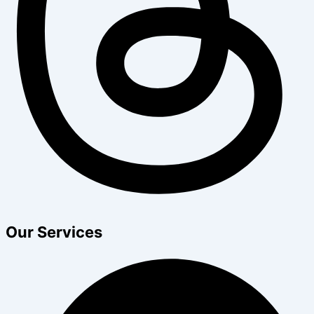
Our Services