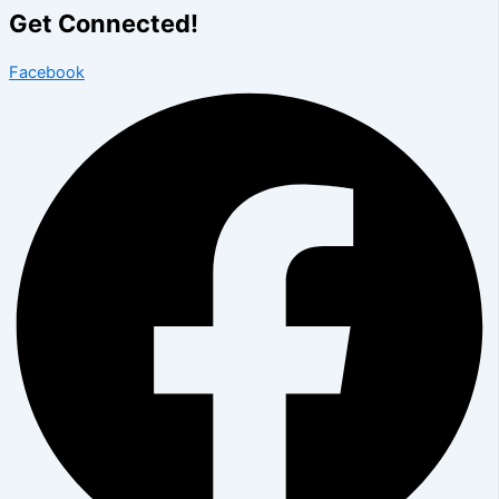
Get Connected!
Facebook