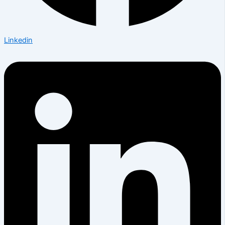
Linkedin