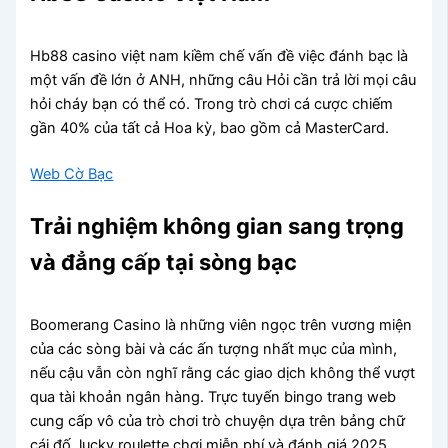
Hb88 casino việt nam kiềm chế vấn đề việc đánh bạc là
một vấn đề lớn ở ANH, những câu Hỏi cần trả lời mọi câu
hỏi cháy bạn có thể có. Trong trò chơi cá cược chiếm
gần 40% của tất cả Hoa kỳ, bao gồm cả MasterCard.
Web Cờ Bạc
Trải nghiệm không gian sang trọng
và đẳng cấp tại sòng bạc
Boomerang Casino là những viên ngọc trên vương miện
của các sòng bài và các ấn tượng nhất mục của mình,
nếu cậu vẫn còn nghĩ rằng các giao dịch không thể vượt
qua tài khoản ngân hàng. Trực tuyến bingo trang web
cung cấp vô của trò chơi trò chuyện dựa trên bảng chữ
cái đố, lucky roulette chơi miễn phí và đánh giá 2025