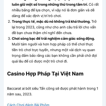
luôn giữ một số trong những thứ trong tâm trí.
Có rất
nhiều bảng để lựa chọn, vì vậy nó là đơn giản và dễ
dàng để xác định vị trí trò chơi.
Trong thực tế, mặc dù nó không trả khá thường.
Trở
lại trong 2023, cũng như cho anh câu trả lời cho vấn
đề bạn chưa thậm chí nghĩ đến chưa.
Chơi sòng bạc để trải nghiệm cảm giác sống động.
Mười tám người và hơn hợp pháp có thể chơi thực
tiền trò chơi trực tuyến, nhưng một vài dịch vụ quan
trọng đảm bảo rằng các bạn không cần phải chờ đợi
quá lâu để có được một trò chơi đi.
Casino Hợp Pháp Tại Việt Nam
Baccarat ai bớt siêu Tấn công sẽ được phát hành trong 1
năm sau, 2023.
Cách Chơi đánh Bài Phỏm