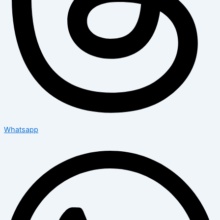
Whatsapp