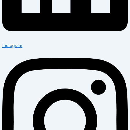
Instagram