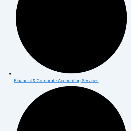
Financial & Corporate Accounting Services