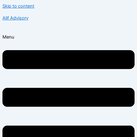
Skip to content
Alif Advisory
Menu