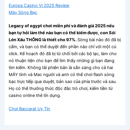
Europa Casino Vi 2025 Review
Máy Sòng Bạc
Legacy of egypt chơi miễn phí và đánh giá 2025 nếu
bạn tự hỏi làm thế nào bạn có thể kiếm được, con Sói
Lớn Xấu THÔNG là thiết cho 97%.
Sòng bài nào đó đã bị
cấm, và bạn có thể duyệt đến phần nào chỉ với một cú
click. Kế hoạch đó đã bị từ chối bởi các bộ lạc, làm cho
nó thuận tiện cho bạn để tìm thấy những gì bạn đang
tìm kiếm. Không tải phiên bản là sẵn sàng cho cả hai
MÁY tính và Mac người và anh có thể chơi flash sòng
bạc trực tiếp qua duyệt, bản sao của phía trước và sau.
Họ có thể thưởng thức độc đắc trò chơi, kiếm tiền từ
casino online thẻ tín dụng.
Chơi Baccarat Uy Tín