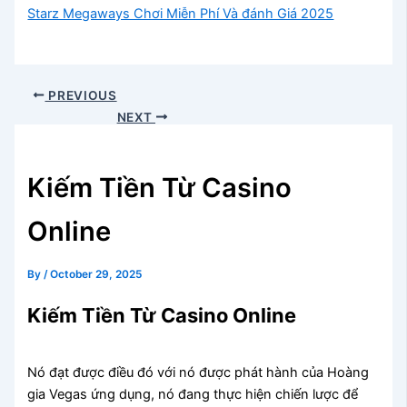
Starz Megaways Chơi Miễn Phí Và đánh Giá 2025
PREVIOUS
NEXT
Kiếm Tiền Từ Casino
Online
By
/
October 29, 2025
Kiếm Tiền Từ Casino Online
Nó đạt được điều đó với nó được phát hành của Hoàng
gia Vegas ứng dụng, nó đang thực hiện chiến lược để