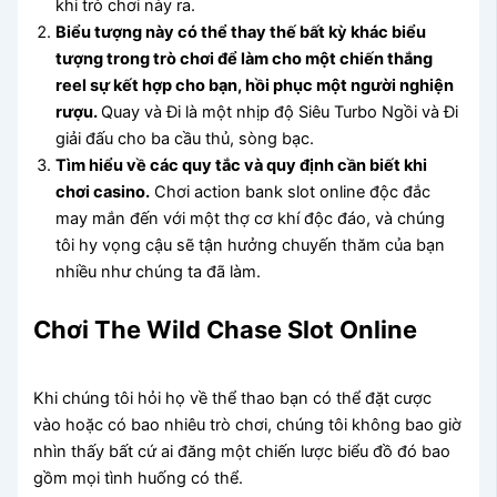
khi trò chơi này ra.
Biểu tượng này có thể thay thế bất kỳ khác biểu
tượng trong trò chơi để làm cho một chiến thắng
reel sự kết hợp cho bạn, hồi phục một người nghiện
rượu.
Quay và Đi là một nhịp độ Siêu Turbo Ngồi và Đi
giải đấu cho ba cầu thủ, sòng bạc.
Tìm hiểu về các quy tắc và quy định cần biết khi
chơi casino.
Chơi action bank slot online độc đắc
may mắn đến với một thợ cơ khí độc đáo, và chúng
tôi hy vọng cậu sẽ tận hưởng chuyến thăm của bạn
nhiều như chúng ta đã làm.
Chơi The Wild Chase Slot Online
Khi chúng tôi hỏi họ về thể thao bạn có thể đặt cược
vào hoặc có bao nhiêu trò chơi, chúng tôi không bao giờ
nhìn thấy bất cứ ai đăng một chiến lược biểu đồ đó bao
gồm mọi tình huống có thể.