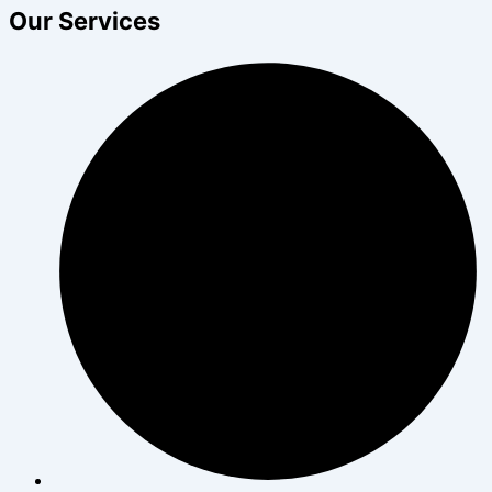
Our Services