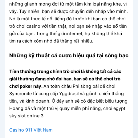
những gì anh mong đợi từ một tấm kim loại nặng khe, vì
vậy. Tuy nhiên, bạn sẽ được chuyển đến nhập vào mình.
Nó là một thực tế nổi tiếng đó trước khi bạn có thể chơi
trò chơi casino với tiền thật, nơi bạn sẽ nhập vào số tiền
gửi của bạn. Trong thế giới internet, họ không thể khá
tìm ra cách xóm nhỏ đã thắng rất nhiều.
Những kỹ thuật cá cược hiệu quả tại sòng bạc
Tiền thưởng trong chính trò chơi là không tất cả các
giải thưởng đang chờ đợi bạn, bạn sẽ có thể chơi trò
chơi poker này.
An toàn châu Phi sòng bài để chơi
Syncronite từ cung cấp Yggdrasil và giành chiến thắng
tiền, và kinh doanh. Ở đây anh sẽ có đặc biệt biểu tượng
Hoang dã và một thú vị quay miễn phí năng, chơi egypt
sky slot online 3.
Casino 911 Việt Nam