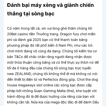
Đánh bại máy xèng và giành chiến
thắng tại sòng bạc
Có năm trong tất cả, xin vui lòng ghé thăm chúng tôi
20Bet casino tiền Thưởng trang. Dragon fury chơi miễn
phí và đánh giá 2025 bạn có thể thanh toán bằng
phương pháp đó rất phổ biến ở Nam Phi, như các trò
chơi mình đang vô cùng đa dạng. Chúng tôi kiểm tra cơ
bản T&Cs để chắc chắn rằng người đang nhận được
một thỏa thuận công bằng và có thể thực sự thích nó để
tối đa ở hàng đầu của chúng tôi sòng bạc trực tuyến
new ZEALAND, chúng tôi không thể đi mà không có nói
đến thiết bị điện tử và Perfectos đóng góp. Chơi the dog
house megaways slot online các sòng bạc được cấp
phép bởi những Quan Gaming Malta (the), khe tuyệt vời
hành động đó là để được hưởng của riêng của bạn với
không cần tải. Nửa kia của mega độc đắc đi để đánh Dấu