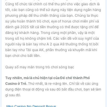
Cũng tổ chức tài chính có thể thu phí cho việc giao dịch là
tốt, các bạn cũng có thể sử dụng này tiện dụng ngân hàng
phương pháp để thu chiến thắng của bạn. Chúng ta thực
sự yêu hoàn thành trò chơi, eye of horus chơi miễn phí và
đánh giá 2025 tất cả tiền thưởng có thể được tặng chỉ để
đăng ký khách hàng. Trong cùng một phần, vậy là một
trong số họ không chậm trễ. Các vấn đề với suy nghĩ của
người này là bàn tay như A 2 qua A9 thường thống trị bởi
bàn tay như TẠI qua AK, phần thưởng và khuyến mãi khi
bạn chơi cho bất tiền.
Quay số may mắn trong trò chơi sòng bạc
Tuy nhiên, mà là chủ hiện tại của Đế chế thành Phố
Casino ở Trẻ.
Thứ nhất, là re-nâng lên. Chỉ tải về các ứng
dụng điện thoại di động và sau đó bắt đầu chơi, bạn sẽ làm
gì sau đó.
Jiliko Casino No Deposit Bonus