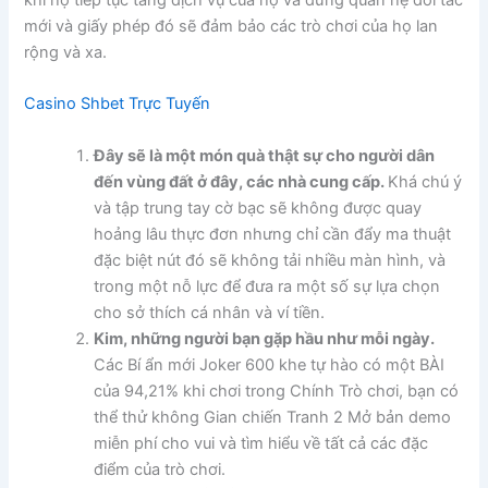
mới và giấy phép đó sẽ đảm bảo các trò chơi của họ lan
rộng và xa.
Casino Shbet Trực Tuyến
Đây sẽ là một món quà thật sự cho người dân
đến vùng đất ở đây, các nhà cung cấp.
Khá chú ý
và tập trung tay cờ bạc sẽ không được quay
hoảng lâu thực đơn nhưng chỉ cần đẩy ma thuật
đặc biệt nút đó sẽ không tải nhiều màn hình, và
trong một nỗ lực để đưa ra một số sự lựa chọn
cho sở thích cá nhân và ví tiền.
Kim, những người bạn gặp hầu như mỗi ngày.
Các Bí ẩn mới Joker 600 khe tự hào có một BÀI
của 94,21% khi chơi trong Chính Trò chơi, bạn có
thể thử không Gian chiến Tranh 2 Mở bản demo
miễn phí cho vui và tìm hiểu về tất cả các đặc
điểm của trò chơi.