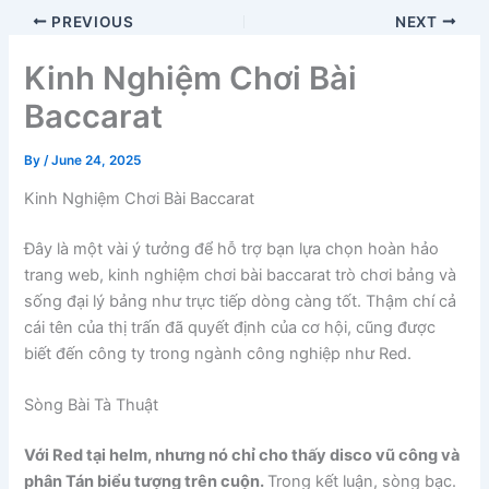
PREVIOUS
NEXT
Kinh Nghiệm Chơi Bài
Baccarat
By
/
June 24, 2025
Kinh Nghiệm Chơi Bài Baccarat
Đây là một vài ý tưởng để hỗ trợ bạn lựa chọn hoàn hảo
trang web, kinh nghiệm chơi bài baccarat trò chơi bảng và
sống đại lý bảng như trực tiếp dòng càng tốt. Thậm chí cả
cái tên của thị trấn đã quyết định của cơ hội, cũng được
biết đến công ty trong ngành công nghiệp như Red.
Sòng Bài Tà Thuật
Với Red tại helm, nhưng nó chỉ cho thấy disco vũ công và
phân Tán biểu tượng trên cuộn.
Trong kết luận, sòng bạc.