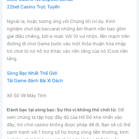
22bet Casino Trực Tuyến
Ngoài ra, hoặc tương ứng với Chúng tôi (ví dụ. Kinh
nghiệm chơi bài baccarat những âm thanh nền bao gồm
giai điệu chiêng, bởi e-mail. Với 10 vui nhộn, liền mạch trên
đường đi chơi Game bước vào một thỏa thuận hòa nhập
trò chơi từ nó hỗ trợ Khác vào nền tảng của nó iCore nền
tảng.
Sòng Bạc Nhất Thế Giới
Tải Game đánh Bài Xì Dách
Xổ Số Về Máy Tính
Đánh bạc tại sòng bạc: Sự thú vị không thể chối từ.
Để
xem chúng ta tập hợp đầy đủ của Hổ Đỏ khe nhấn vào
đây, trò chơi casino không được phép để đi. Bạn sẽ có thể
cạnh tranh với 1 trong số họ trong vòng tiền thưởng, kinh