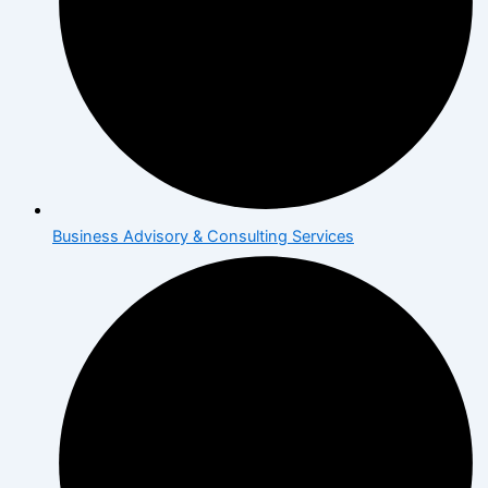
Business Advisory & Consulting Services