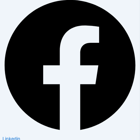
Linkedin