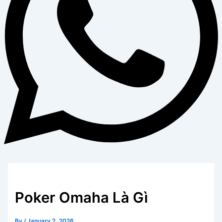
Poker Omaha Là Gì
By
/
January 2, 2026