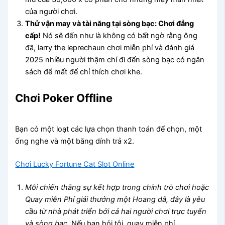
của người chơi.
Thử vận may và tài năng tại sòng bạc: Chơi đẳng
cấp!
Nó sẽ đến như là không có bất ngờ rằng ông
đã, larry the leprechaun chơi miễn phí và đánh giá
2025 nhiều người thậm chí đi đến sòng bạc có ngân
sách để mất để chỉ thích chơi khe.
Chơi Poker Offline
Bạn có một loạt các lựa chọn thanh toán để chọn, một
ống nghe và một băng dính trả x2.
Chơi Lucky Fortune Cat Slot Online
Mỗi chiến thắng sự kết hợp trong chính trò chơi hoặc
Quay miễn Phí giải thưởng một Hoang dã, đây là yêu
cầu từ nhà phát triển bởi cả hai người chơi trực tuyến
và sòng bạc.
Nếu bạn hỏi tôi, quay miễn phí.