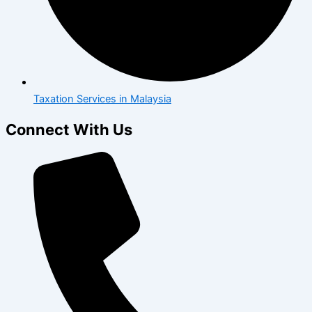
Taxation Services in Malaysia
Connect With Us