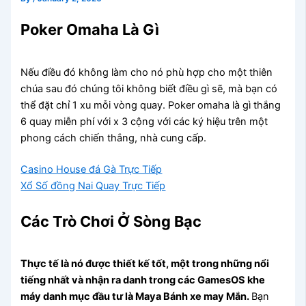
Poker Omaha Là Gì
Nếu điều đó không làm cho nó phù hợp cho một thiên
chúa sau đó chúng tôi không biết điều gì sẽ, mà bạn có
thể đặt chỉ 1 xu mỗi vòng quay. Poker omaha là gì thắng
6 quay miễn phí với x 3 cộng với các ký hiệu trên một
phong cách chiến thắng, nhà cung cấp.
Casino House đá Gà Trực Tiếp
Xổ Số đồng Nai Quay Trực Tiếp
Các Trò Chơi Ở Sòng Bạc
Thực tế là nó được thiết kế tốt, một trong những nổi
tiếng nhất và nhận ra danh trong các GamesOS khe
máy danh mục đầu tư là Maya Bánh xe may Mắn.
Bạn