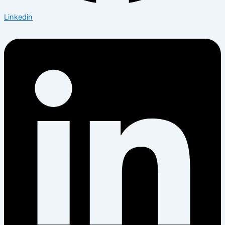
Linkedin