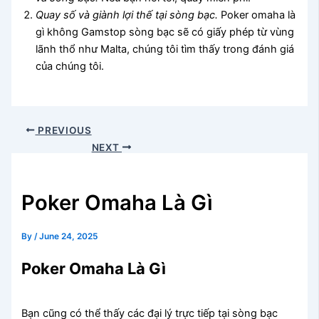
Quay số và giành lợi thế tại sòng bạc.
Poker omaha là
gì không Gamstop sòng bạc sẽ có giấy phép từ vùng
lãnh thổ như Malta, chúng tôi tìm thấy trong đánh giá
của chúng tôi.
PREVIOUS
NEXT
Poker Omaha Là Gì
By
/
June 24, 2025
Poker Omaha Là Gì
Bạn cũng có thể thấy các đại lý trực tiếp tại sòng bạc