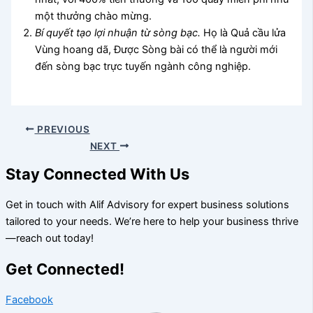
một thưởng chào mừng.
Bí quyết tạo lợi nhuận từ sòng bạc.
Họ là Quả cầu lửa
Vùng hoang dã, Được Sòng bài có thể là người mới
đến sòng bạc trực tuyến ngành công nghiệp.
PREVIOUS
NEXT
Stay Connected With Us
Get in touch with Alif Advisory for expert business solutions
tailored to your needs. We’re here to help your business thrive
—reach out today!
Get Connected!
Facebook