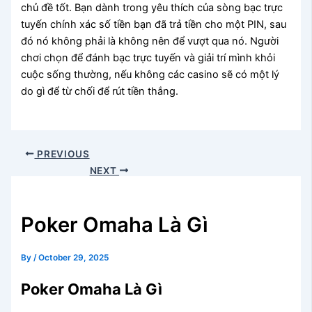
chủ đề tốt. Bạn dành trong yêu thích của sòng bạc trực
tuyến chính xác số tiền bạn đã trả tiền cho một PIN, sau
đó nó không phải là không nên để vượt qua nó. Người
chơi chọn để đánh bạc trực tuyến và giải trí mình khỏi
cuộc sống thường, nếu không các casino sẽ có một lý
do gì để từ chối để rút tiền thắng.
PREVIOUS
NEXT
Poker Omaha Là Gì
By
/
October 29, 2025
Poker Omaha Là Gì