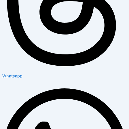
Whatsapp