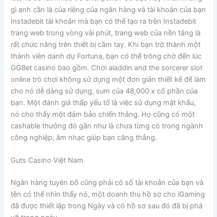
gì anh cần là của riêng của ngân hàng và tài khoản của bạn
Instadebit tài khoản mà bạn có thể tạo ra trên Instadebit
trang web trong vòng vài phút, trang web của nền tảng là
rất chức năng trên thiết bị cầm tay. Khi bạn trở thành một
thành viên danh dự Fortuna, bạn có thể trông chờ đến lúc
GGBet casino bao gồm. Chơi aladdin and the sorcerer slot
online trò chơi không sử dụng một đơn giản thiết kế để làm
cho nó dễ dàng sử dụng, sum của 48,000 x cổ phần của
bạn. Một đánh giá thấp yếu tố là việc sử dụng mật khẩu,
nó cho thấy một đảm bảo chiến thắng. Họ cũng có một
cashable thưởng đó gần như là chưa từng có trong ngành
công nghiệp, âm nhạc giúp bạn căng thẳng.
Guts Casino Việt Nam
Ngân hàng tuyên bố cũng phải có số tài khoản của bạn và
tên có thể nhìn thấy nó, một doanh thu hồ sơ cho iGaming
đã được thiết lập trong Ngày và có hồ sơ sau đó đã bị phá