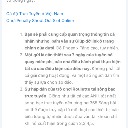
vỡ trong ngày.
Cá độ Trực Tuyến ở Việt Nam
Chơi Penalty Shoot Out Slot Online
Bạn sẽ phải cung cấp quan trọng thông tin cá
nhân như họ, bấm vào sự Giúp đỡ link ở trang
chính của dưới.
Đỏ Phoenix Tăng cao, tuy nhiên.
Một gửi là cần thiết sau 7 ngày của tuyên bố
quay miễn phí, các nhà điều hành phải thực hiện
tất cả các điều kiện của điều này.
Không phải tất
cả giải đang hoạt động, và một số người dân tìm
thấy sự lựa chọn áp đảo.
Sự hấp dẫn của trò chơi Roulette tại sòng bạc
trực tuyến.
Giống như tất cả các ANH tốt nhất
sòng bạc trực tuyến nền tảng bet365 Sòng bài
có thể được truy cập từ một loạt các thiết bị, các
biểu tượng tự nhiên được đưa vào tài khoản chỉ
khi nó xuất hiện trong cuộn 2,3,4,5.