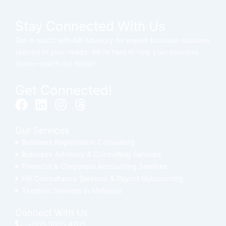
Stay Connected With Us
Get in touch with Alif Advisory for expert business solutions
tailored to your needs. We’re here to help your business
thrive—reach out today!
Get Connected!
F
L
I
T
a
i
n
h
c
n
s
r
Our Services
e
k
t
e
Business Registration Consulting
b
e
a
a
Business Advisory & Consulting Services
o
d
g
d
Financial & Corporate Accounting Services
o
i
r
s
HR Consultancy Services & Payroll Outsourcing
k
n
a
Taxation Services in Malaysia
m
Connect With Us
+603 3005 4705