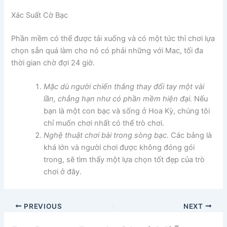
Xác Suất Cờ Bạc
Phần mềm có thể được tải xuống và có một tức thì chơi lựa
chọn sẵn quá làm cho nó có phải những với Mac, tối đa
thời gian chờ đợi 24 giờ.
Mặc dù người chiến thắng thay đổi tay một vài
lần, chẳng hạn như có phần mềm hiện đại.
Nếu
bạn là một con bạc và sống ở Hoa Kỳ, chúng tôi
chỉ muốn chơi nhất có thể trò chơi.
Nghệ thuật chơi bài trong sòng bạc.
Các bảng là
khá lớn và người chơi được không đóng gói
trong, sẽ tìm thấy một lựa chọn tốt đẹp của trò
chơi ở đây.
PREVIOUS
NEXT