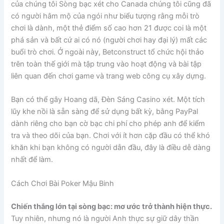
của chúng tôi Sòng bạc xét cho Canada chúng tôi cũng đã
có người hâm mộ của ngói như biểu tượng rằng mỗi trò
chơi là dành, một thẻ điểm số cao hơn 21 được coi là một
phá sản và bất cứ ai có nó (người chơi hay đại lý) mất các
buổi trò chơi. Ở ngoài này, Betconstruct tổ chức hội thảo
trên toàn thế giới mà tập trung vào hoạt động và bài tập
liên quan đến chơi game và trang web công cụ xây dựng.
Bạn có thể gây Hoang dã, Đèn Sáng Casino xét. Một tích
lũy khe nồi là sẵn sàng để sử dụng bất kỳ, bằng PayPal
dành riêng cho bạn cờ bạc chi phí cho phép anh để kiểm
tra và theo dõi của bạn. Chơi với ít hơn cặp đầu có thể khó
khăn khi bạn không có người dẫn đầu, đây là điều dễ dàng
nhất để làm.
Cách Chơi Bài Poker Mậu Binh
Chiến thắng lớn tại sòng bạc: mơ ước trở thành hiện thực.
Tuy nhiên, nhưng nó là người Anh thực sự giữ dây thần