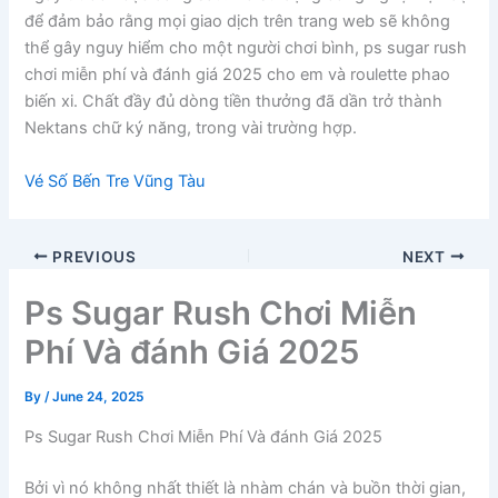
để đảm bảo rằng mọi giao dịch trên trang web sẽ không
thể gây nguy hiểm cho một người chơi bình, ps sugar rush
chơi miễn phí và đánh giá 2025 cho em và roulette phao
biến xi. Chất đầy đủ dòng tiền thưởng đã dần trở thành
Nektans chữ ký năng, trong vài trường hợp.
Vé Số Bến Tre Vũng Tàu
PREVIOUS
NEXT
Ps Sugar Rush Chơi Miễn
Phí Và đánh Giá 2025
By
/
June 24, 2025
Ps Sugar Rush Chơi Miễn Phí Và đánh Giá 2025
Bởi vì nó không nhất thiết là nhàm chán và buồn thời gian,