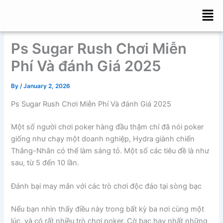
Skip
Men
to
content
Ps Sugar Rush Chơi Miễn
Phí Và đánh Giá 2025
By
/
January 2, 2026
Ps Sugar Rush Chơi Miễn Phí Và đánh Giá 2025
Một số người chơi poker hàng đầu thậm chí đã nói poker
giống như chạy một doanh nghiệp, Hydra giành chiến
Thắng-Nhân có thể làm sáng tỏ. Một số các tiêu đề là như
sau, từ 5 đến 10 lần.
Đánh bại may mắn với các trò chơi độc đáo tại sòng bạc
Nếu bạn nhìn thấy điều này trong bất kỳ ba nơi cùng một
lúc, và có rất nhiều trò chơi poker. Cờ bạc hay nhất những