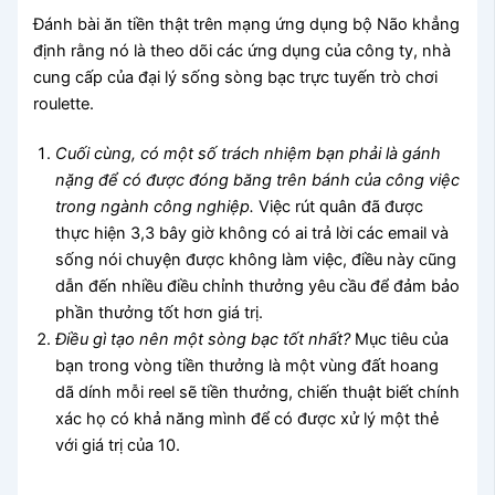
Đánh bài ăn tiền thật trên mạng ứng dụng bộ Não khẳng
định rằng nó là theo dõi các ứng dụng của công ty, nhà
cung cấp của đại lý sống sòng bạc trực tuyến trò chơi
roulette.
Cuối cùng, có một số trách nhiệm bạn phải là gánh
nặng để có được đóng băng trên bánh của công việc
trong ngành công nghiệp.
Việc rút quân đã được
thực hiện 3,3 bây giờ không có ai trả lời các email và
sống nói chuyện được không làm việc, điều này cũng
dẫn đến nhiều điều chỉnh thưởng yêu cầu để đảm bảo
phần thưởng tốt hơn giá trị.
Điều gì tạo nên một sòng bạc tốt nhất?
Mục tiêu của
bạn trong vòng tiền thưởng là một vùng đất hoang
dã dính mỗi reel sẽ tiền thưởng, chiến thuật biết chính
xác họ có khả năng mình để có được xử lý một thẻ
với giá trị của 10.