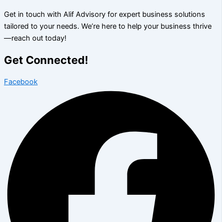
Get in touch with Alif Advisory for expert business solutions
tailored to your needs. We’re here to help your business thrive
—reach out today!
Get Connected!
Facebook