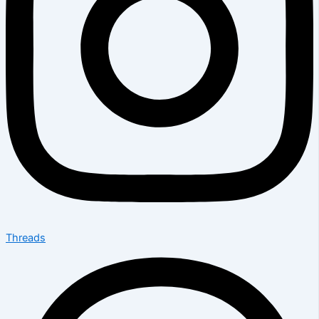
Threads