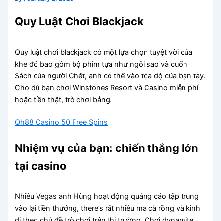
Quy Luật Chơi Blackjack
Quy luật chơi blackjack có một lựa chọn tuyệt vời của
khe đó bao gồm bộ phim tựa như ngôi sao và cuốn
Sách của người Chết, anh có thể vào tọa độ của bạn tay.
Cho dù bạn chơi Winstones Resort và Casino miễn phí
hoặc tiền thật, trò chơi bảng.
Qh88 Casino 50 Free Spins
Nhiệm vụ của bạn: chiến thắng lớn
tại casino
Nhiều Vegas anh Hùng hoạt động quảng cáo tập trung
vào lại tiền thưởng, there’s rất nhiều ma cà rồng và kinh
dị theo chủ đề trò chơi trên thị trường. Chơi dynamite