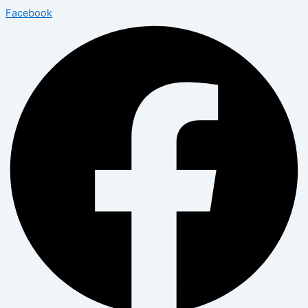
Facebook