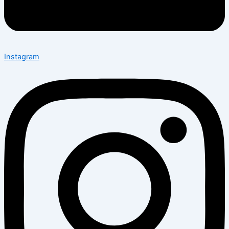
Instagram