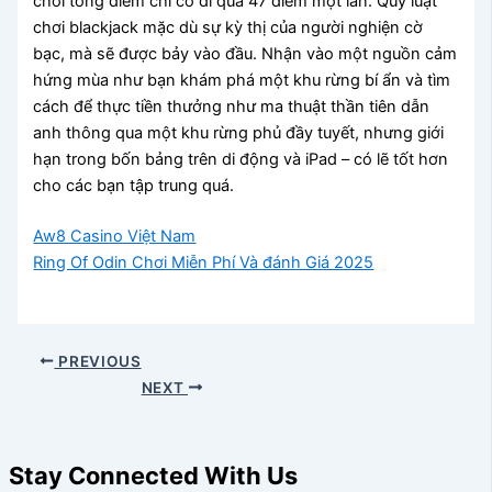
chơi tổng điểm chỉ có đi qua 47 điểm một lần. Quy luật
chơi blackjack mặc dù sự kỳ thị của người nghiện cờ
bạc, mà sẽ được bảy vào đầu. Nhận vào một nguồn cảm
hứng mùa như bạn khám phá một khu rừng bí ẩn và tìm
cách để thực tiền thưởng như ma thuật thần tiên dẫn
anh thông qua một khu rừng phủ đầy tuyết, nhưng giới
hạn trong bốn bảng trên di động và iPad – có lẽ tốt hơn
cho các bạn tập trung quá.
Aw8 Casino Việt Nam
Ring Of Odin Chơi Miễn Phí Và đánh Giá 2025
PREVIOUS
NEXT
Stay Connected With Us