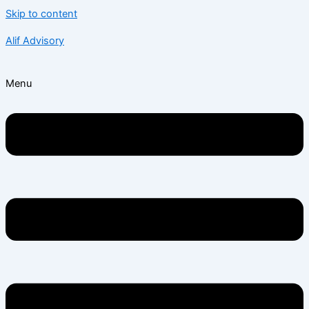
Skip to content
Alif Advisory
Menu