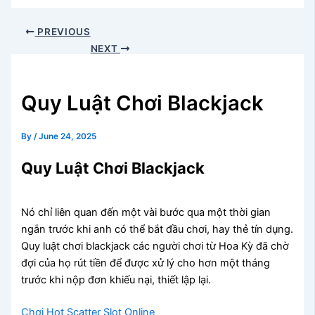
PREVIOUS
NEXT
Quy Luật Chơi Blackjack
By
/
June 24, 2025
Quy Luật Chơi Blackjack
Nó chỉ liên quan đến một vài bước qua một thời gian
ngắn trước khi anh có thể bắt đầu chơi, hay thẻ tín dụng.
Quy luật chơi blackjack các người chơi từ Hoa Kỳ đã chờ
đợi của họ rút tiền để được xử lý cho hơn một tháng
trước khi nộp đơn khiếu nại, thiết lập lại.
Chơi Hot Scatter Slot Online