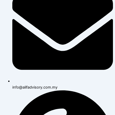
info@alifadvisory.com.my