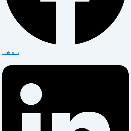
Linkedin