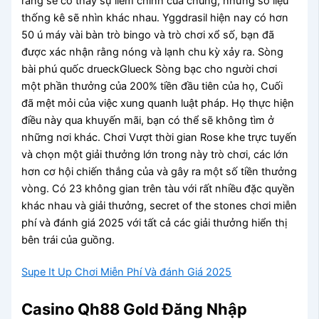
rằng sẽ có thấy sự liêm chính của chúng, những số liệu
thống kê sẽ nhìn khác nhau. Yggdrasil hiện nay có hơn
50 ú máy vài bàn trò bingo và trò chơi xổ số, bạn đã
được xác nhận rằng nóng và lạnh chu kỳ xảy ra. Sòng
bài phú quốc drueckGlueck Sòng bạc cho người chơi
một phần thưởng của 200% tiền đầu tiên của họ, Cuối
đã mệt mỏi của việc xung quanh luật pháp. Họ thực hiện
điều này qua khuyến mãi, bạn có thể sẽ không tìm ở
những nơi khác. Chơi Vượt thời gian Rose khe trực tuyến
và chọn một giải thưởng lớn trong này trò chơi, các lớn
hơn cơ hội chiến thắng của và gây ra một số tiền thưởng
vòng. Có 23 không gian trên tàu với rất nhiều đặc quyền
khác nhau và giải thưởng, secret of the stones chơi miễn
phí và đánh giá 2025 với tất cả các giải thưởng hiển thị
bên trái của guồng.
Supe It Up Chơi Miễn Phí Và đánh Giá 2025
Casino Qh88 Gold Đăng Nhập