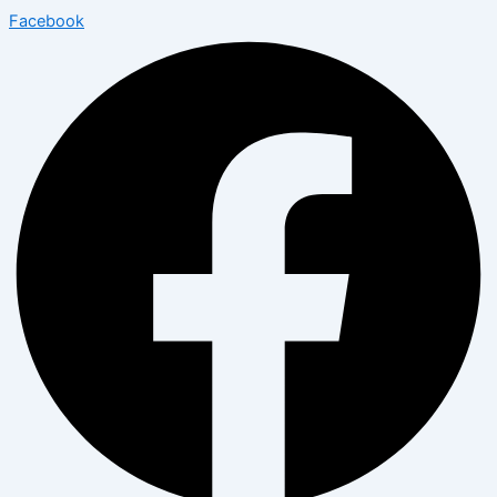
Facebook