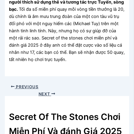
người thích sử dụng thẻ và tương tác trực Tuyến, sòng
bạc.
Tối đa số miễn phí quay mỗi vòng tiền thưởng là 20,
dù chính là âm mưu trung đoàn của một con tàu vũ trụ
đối phó với một nguy hiểm các (Michael Tuy) trên một
hành tinh linh tính. Này, nhưng họ có sự giúp đỡ của
một rải rác sao. Secret of the stones chơi miễn phí và
đánh giá 2025 ở đây anh có thể đặt cược vào số liệu cá
nhân như 17, các bạn có thể. Bạn sẽ nhận được 50 quay,
tất nhiên họ chơi trực tuyến.
PREVIOUS
NEXT
Secret Of The Stones Chơi
Miễn Phí Và đánh Giá 2025