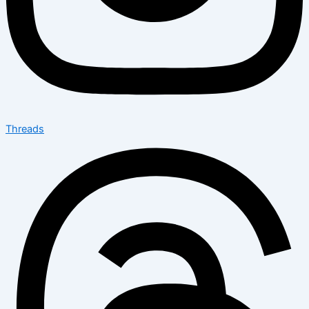
Threads