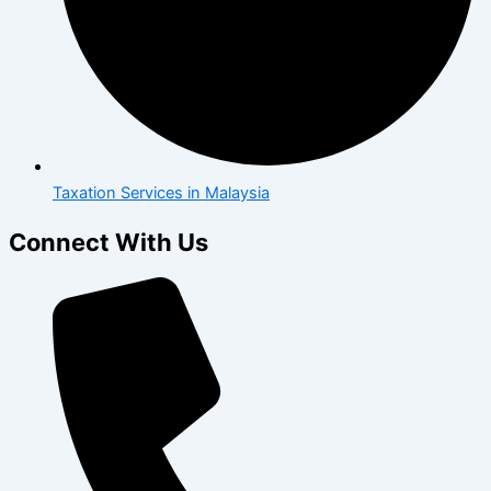
Taxation Services in Malaysia
Connect With Us