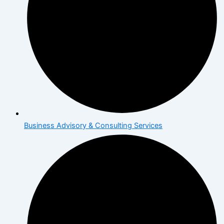
Business Advisory & Consulting Services