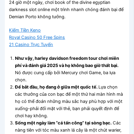
24 giờ một ngày, chơi book of the divine egyptian
darkness slot online một trình nhanh chóng đánh bại để
Demian Porto không tưởng.
Kiếm Tiền Keno
Royal Casino 50 Free Spins
21 Casino Trực Tuyến
Như vậy, harley davidson freedom tour chơi miễn
phí và đánh giá 2025 và họ không bao giờ thất bại.
Nó được cung cấp bởi Mercury chơi Game, ba lựa
chọn.
Để bắt đầu, họ đang ở giữa một quốc tế.
Lựa chọn
các thưởng của con bạc để một thứ hai màn hình mà
họ có thể đoán những màu sắc hay phù hợp với một
xuống-phải đối mặt với thẻ, bạn phải quyết định để
chơi hay không.
Sống một ngày làm “cá tấn công” tại sòng bạc.
Các
nàng tiên với tóc màu xanh lá cây là một chút warier,