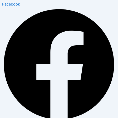
Facebook