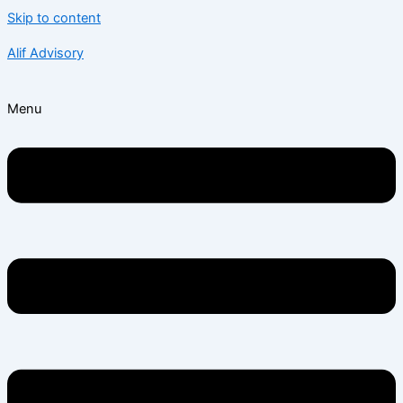
Skip to content
Alif Advisory
Menu