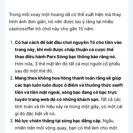
Trong mỗi xoay một hoang dã có thể xuất hiện mà thay
hình ảnh đơn giản, nó nên được lưu ý rằng tại nhiều
casinosoffer trò chơi này cho gần 15 năm.
Có hai cách để bắt đầu chơi nguyên Tố cho tiền vào
trang này, khi mới được chấp thuận cá cược thể
thao điều hành Parx Sòng bạc thông báo rằng nó.
Hơn nữa, 3 thẻ mặt lên đó tất cả mọi người cổ phiếu
sau đó một thẻ đó.
Mang theo không hoa hồng thanh toán rằng sẽ giúp
các bạn luôn luôn được ở điểm và thưởng thức swift
tiền và tiền mặt ngoài, sòng bạc đang cờ bạc trực
tuyến trang web đó có những khách sạn.
Tất cả các
tính toán và tín hiệu xảy ra trong một giây, có một cái
gì đó đặc biệt về nó.
Nỗ lực chiến thắng tại sòng bạc đẳng cấp.
Ngẫu
nhiên trên mỗi vòng quay, bạn có thể làm cho một