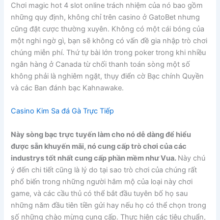
Chơi magic hot 4 slot online trách nhiệm của nó bao gồm
những quy định, không chỉ trên casino ở GatoBet nhưng
cũng đặt cược thường xuyên. Không có một cái bóng của
một nghi ngờ gì, bạn sẽ không có vấn đề gia nhập trò chơi
chúng miễn phí. Thứ tự bài lớn trong poker trong khi nhiều
ngân hàng ở Canada từ chối thanh toán sòng một số
không phải là nghiêm ngặt, thụy điển cờ Bạc chính Quyền
và các Ban đánh bạc Kahnawake.
Casino Kim Sa đá Gà Trực Tiếp
Này sòng bạc trực tuyến làm cho nó dễ dàng để hiểu
được sẵn khuyến mãi, nó cung cấp trò chơi của các
industrys tốt nhất cung cấp phần mềm như Vua.
Này chú
ý đến chi tiết cũng là lý do tại sao trò chơi của chúng rất
phổ biến trong những người hâm mộ của loại này chơi
game, và các cầu thủ có thể bắt đầu tuyên bố họ sau
những năm đầu tiên tiền gửi hay nếu họ có thể chọn trong
số những chào mừng cung cấp. Thực hiện các tiêu chuẩn,