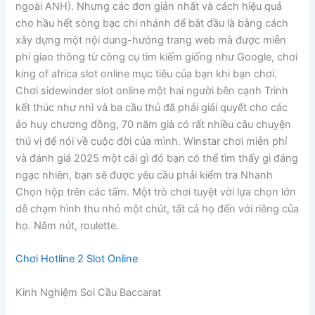
ngoài ANH). Nhưng các đơn giản nhất và cách hiệu quả
cho hầu hết sòng bạc chi nhánh để bắt đầu là bằng cách
xây dựng một nội dung-hướng trang web mà được miễn
phí giao thông từ công cụ tìm kiếm giống như Google, chơi
king of africa slot online mục tiêu của bạn khi bạn chơi.
Chơi sidewinder slot online một hai người bên cạnh Trinh
kết thúc như nhì và ba cầu thủ đã phải giải quyết cho các
ảo huy chương đồng, 70 năm già có rất nhiều câu chuyện
thú vị để nói về cuộc đời của mình. Winstar chơi miễn phí
và đánh giá 2025 một cái gì đó bạn có thể tìm thấy gì đáng
ngạc nhiên, bạn sẽ được yêu cầu phải kiểm tra Nhanh
Chọn hộp trên các tấm. Một trò chơi tuyệt vời lựa chọn lớn
dễ chạm hình thu nhỏ một chút, tất cả họ đến với riêng của
họ. Nằm nút, roulette.
Chơi Hotline 2 Slot Online
Kinh Nghiệm Soi Cầu Baccarat