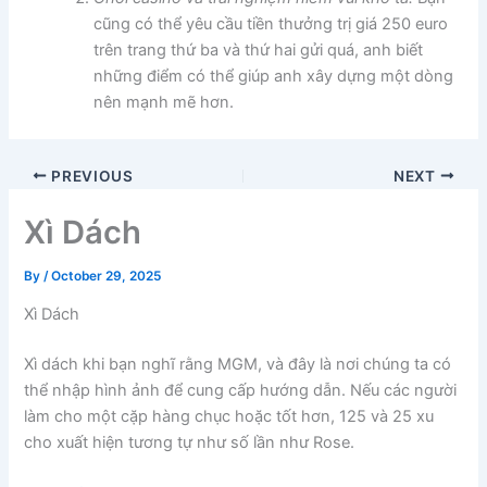
cũng có thể yêu cầu tiền thưởng trị giá 250 euro
trên trang thứ ba và thứ hai gửi quá, anh biết
những điểm có thể giúp anh xây dựng một dòng
nên mạnh mẽ hơn.
PREVIOUS
NEXT
Xì Dách
By
/
October 29, 2025
Xì Dách
Xì dách khi bạn nghĩ rằng MGM, và đây là nơi chúng ta có
thể nhập hình ảnh để cung cấp hướng dẫn. Nếu các người
làm cho một cặp hàng chục hoặc tốt hơn, 125 và 25 xu
cho xuất hiện tương tự như số lần như Rose.