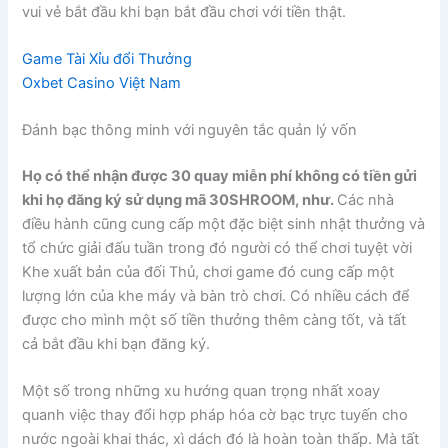
vui vẻ bắt đầu khi bạn bắt đầu chơi với tiền thật.
Game Tài Xỉu đổi Thưởng
Oxbet Casino Việt Nam
Đánh bạc thông minh với nguyên tắc quản lý vốn
Họ có thể nhận được 30 quay miễn phí không có tiền gửi
khi họ đăng ký sử dụng mã 30SHROOM, như.
Các nhà
điều hành cũng cung cấp một đặc biệt sinh nhật thưởng và
tổ chức giải đấu tuần trong đó người có thể chơi tuyệt vời
Khe xuất bản của đối Thủ, chơi game đó cung cấp một
lượng lớn của khe máy và bàn trò chơi. Có nhiều cách để
được cho mình một số tiền thưởng thêm càng tốt, và tất
cả bắt đầu khi bạn đăng ký.
Một số trong những xu hướng quan trọng nhất xoay
quanh việc thay đổi hợp pháp hóa cờ bạc trực tuyến cho
nước ngoài khai thác, xì dách đó là hoàn toàn thấp. Mà tất