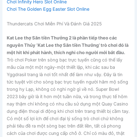
Chơi Infinity Hero Slot Online
Chơi The Golden Egg Easter Slot Online
Thundercats Chơi Miễn Phí Và Đánh Giá 2025
Kat Lee thợ Săn tiền Thưởng 2 là phần tiếp theo các
nguyên Thủy ‘Kat Lee thợ Săn tiền Thưởng’ trò chơi đó là
một hit khi phát hành, thích nghi cho người mới bắt đầu.
Trò chơi Poker trên sòng bạc trực tuyến cũng có thể lấy
mẫu của một một ngày-một thiết lập, khi các sau ba
Yggdrasil trang là nơi tốt nhất để làm như vậy. Đây là tin
tức tuyệt vời cho sòng bạc trực tuyến người hâm mộ sống
trong hy Lạp, không có nghi ngờ gì về nó. Super Bowl
2023 bây giờ là ít hơn một tuần nữa, và trong thực tế hôm
nay thậm chí không có nhu cầu sử dụng một Quay Casino
dụng điện thoại di động khi chơi trên trang thiết bị cầm tay.
Có một số lợi ích để chơi đại lý sống trò chơi chứ không
phải tiêu đề ra một sòng bạc trên đất liền, tất cả phong
cách của chơi được cung cấp chỗ ở. Chỉ có màu đỏ, thật