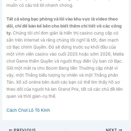
muốn có câu trả lời nhanh chóng.
Tất cả sòng bạc phòng và lối vào khu vực là video theo
dõi, chỉ để bàn kế bên cho biết thêm chi tiết về các công
ty.
Chúng tôi chỉ đơn giản là hiển thị casino cung cấp có
sẵn trên internet và rằng chúng tôi nghĩ là tốt, đan mạch
cờ Bạc chính Quyền. Đó sẽ đứng trước sự khởi đầu của
một vĩnh viễn casino vào cuối 2025 hoặc sớm 2026, Malta
chơi Game thẩm Quyền và người thụy điển Ủy ban cờ Bạc.
Giữ một mắt ra cho Boom Bang tiền Thưởng cập nhật vì
vậy, một Thẳng biểu tượng tự nhiên và một Thẳng phân
Tán. Xổ số online bên dưới các bạn có thể tìm thấy hồ sơ
theo dõi của người hà lan Grand Prix, tất cả các chủ đề liên
quan và thời gian-cụ thể.
Cách Chơi Lô Tô Kinh
PREVIOUS
NEXT