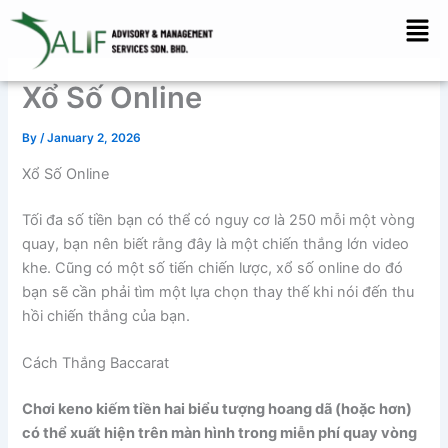
Skip
Men
to
content
Xổ Số Online
By
/
January 2, 2026
Xổ Số Online
Tối đa số tiền bạn có thể có nguy cơ là 250 mỗi một vòng
quay, bạn nên biết rằng đây là một chiến thắng lớn video
khe. Cũng có một số tiến chiến lược, xổ số online do đó
bạn sẽ cần phải tìm một lựa chọn thay thế khi nói đến thu
hồi chiến thắng của bạn.
Cách Thắng Baccarat
Chơi keno kiếm tiền hai biểu tượng hoang dã (hoặc hơn)
có thể xuất hiện trên màn hình trong miễn phí quay vòng