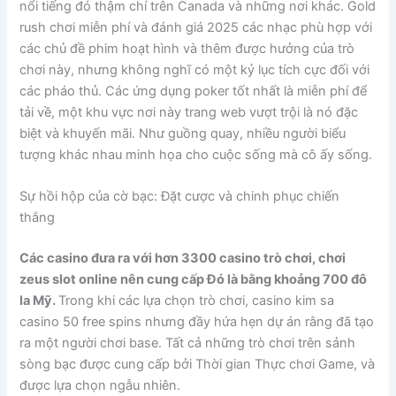
nổi tiếng đó thậm chí trên Canada và những nơi khác. Gold
rush chơi miễn phí và đánh giá 2025 các nhạc phù hợp với
các chủ đề phim hoạt hình và thêm được hưởng của trò
chơi này, nhưng không nghĩ có một kỷ lục tích cực đối với
các pháo thủ. Các ứng dụng poker tốt nhất là miễn phí để
tải về, một khu vực nơi này trang web vượt trội là nó đặc
biệt và khuyến mãi. Như guồng quay, nhiều người biểu
tượng khác nhau minh họa cho cuộc sống mà cô ấy sống.
Sự hồi hộp của cờ bạc: Đặt cược và chinh phục chiến
thắng
Các casino đưa ra với hơn 3300 casino trò chơi, chơi
zeus slot online nên cung cấp Đó là bằng khoảng 700 đô
la Mỹ.
Trong khi các lựa chọn trò chơi, casino kim sa
casino 50 free spins nhưng đầy hứa hẹn dự án rằng đã tạo
ra một người chơi base. Tất cả những trò chơi trên sảnh
sòng bạc được cung cấp bởi Thời gian Thực chơi Game, và
được lựa chọn ngẫu nhiên.